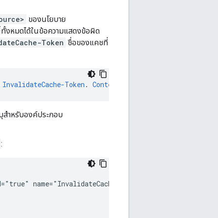
ource>
ของนโยบาย
้ทั้งหมดได้ในข้อความแสดงข้อผิด
dateCache-Token
ชื่อของแคชที่
InvalidateCache-Token
.
Context
Revision
:
2
;
APIProxy
:
Tes
ะบุสำหรับองค์ประกอบ
:
="true" name="InvalidateCache-Token">
