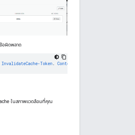
บข้อผิดพลาด
InvalidateCache-Token
.
Context
Revision
:
2
;
APIProxy
:
Tes
ache ในสภาพแวดล้อมที่คุณ