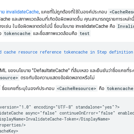
าย invalidateCache
, แคชที่ไม่ถูกต้องที่ใช้ในองค์ประกอบ
<CacheRes
Cache และสภาพแวดล้อมที่เกิดข้อผิดพลาดขึ้น คุณสามารถดูรายการเหล่านี
างเช่น ในข้อผิดพลาดต่อไปนี้ ชื่อนโยบาย invalidateCache คือ
Invali
ือ
tokencache
และชื่อสภาพแวดล้อมคือ
test
d
cache
resource
reference
tokencache
in
Step
definition
L ของนโยบาย "DefaultateCache" ที่ล้มเหลว และยืนยันว่าชื่อแคชที่ร
source>
ตรงกับข้อความแสดงข้อผิดพลาดหรือไม่
ี้ ชื่อแคชที่ระบุในองค์ประกอบ
<CacheResource>
คือ
tokencache
version="1.0" encoding="UTF-8" standalone="yes"?>

idateCache async="false" continueOnError="false" enabled
isplayName>InvalidateCache-Token</DisplayName>

roperties/>

acheKey>
