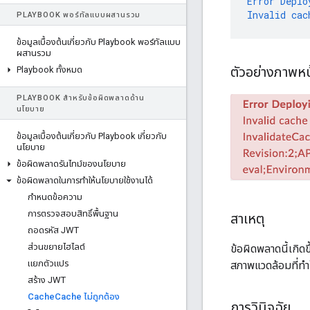
Error
Deplo
Invalid
cac
PLAYBOOK พอร์ทัลแบบผสานรวม
ข้อมูลเบื้องต้นเกี่ยวกับ Playbook พอร์ทัลแบบ
ผสานรวม
ตัวอย่างภาพห
Playbook ทั้งหมด
PLAYBOOK สําหรับข้อผิดพลาดด้าน
นโยบาย
ข้อมูลเบื้องต้นเกี่ยวกับ Playbook เกี่ยวกับ
นโยบาย
ข้อผิดพลาดรันไทม์ของนโยบาย
ข้อผิดพลาดในการทําให้นโยบายใช้งานได้
กําหนดข้อความ
การตรวจสอบสิทธิ์พื้นฐาน
สาเหตุ
ถอดรหัส JWT
ส่วนขยายไฮไลต์
ข้อผิดพลาดนี้เกิด
แยกตัวแปร
สภาพแวดล้อมที่ทำใ
สร้าง JWT
Cache
Cache ไม่ถูกต้อง
การวินิจฉัย