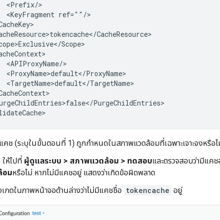
  <Prefix/>

  <KeyFragment ref=""/>

CacheKey>

acheResource>tokencache</CacheResource>

cope>Exclusive</Scope>

acheContext>

  <APIProxyName/>

  <ProxyName>default</ProxyName>

  <TargetName>default</TargetName>

CacheContext>

urgeChildEntries>false</PurgeChildEntries>

คช (ระบุในขั้นตอนที่ 1) ถูกกำหนดในสภาพแวดล้อมที่เฉพาะเจาะจงหรือไม่ 
ให้ไปที่
ผู้ดูแลระบบ > สภาพแวดล้อม > ทดสอบ
และตรวจสอบว่ามีแคชอ
้อม
หรือไม่ หากไม่มีแคชอยู่ แสดงว่าเกิดข้อผิดพลาด
งเกตในภาพหน้าจอด้านล่างว่าไม่มีแคชชื่อ
tokencache
อยู่