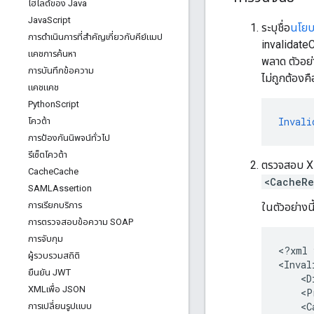
ไฮไลต์ของ Java
Java
Script
ระบุชื่อ
นโยบ
การดําเนินการที่สําคัญเกี่ยวกับคีย์แมป
invalidate
แคชการค้นหา
พลาด ตัวอย่
การบันทึกข้อความ
ไม่ถูกต้องค
แคชแคช
Python
Script
Invali
โควต้า
การป้องกันนิพจน์ทั่วไป
รีเซ็ตโควต้า
ตรวจสอบ XM
Cache
Cache
<CacheRe
SAMLAssertion
การเรียกบริการ
ในตัวอย่างน
การตรวจสอบข้อความ SOAP
การจับกุม
<?xml 
ผู้รวบรวมสถิติ
<Inval
ยืนยัน JWT
    <D
XMLเพื่อ JSON
    <P
    <C
การเปลี่ยนรูปแบบ