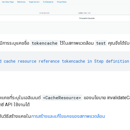
่มีการระบุแคชชื่อ
tokencache
ไว้ในสภาพแวดล้อม
test
คุณจึงได้รั
d
cache
resource
reference
tokencache
in
Step
definition
งแคชที่ระบุในเอลิเมนต์
<CacheResource>
ของนโยบาย invalidateC
ซี API ใช้งานได้
กับวิธีสร้างแคชใน
การสร้างและแก้ไขแคชของสภาพแวดล้อม