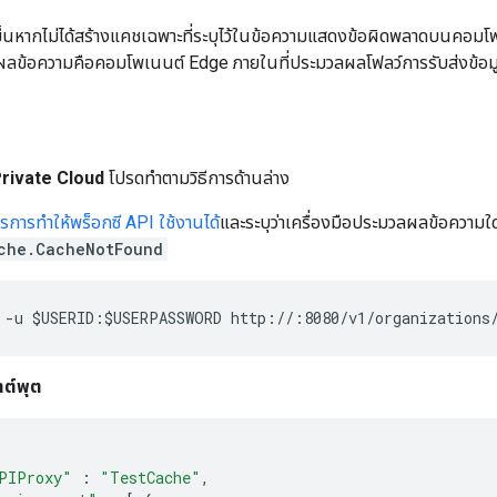
ดขึ้นหากไม่ได้สร้างแคชเฉพาะที่ระบุไว้ในข้อความแสดงข้อผิดพลาดบนคอม
ลผลข้อความคือคอมโพเนนต์ Edge ภายในที่ประมวลผลโฟลว์การรับส่งข้อ
rivate Cloud
โปรดทำตามวิธีการด้านล่าง
การทำให้พร็อกซี API ใช้งานได้
และระบุว่าเครื่องมือประมวลผลข้อความใ
che.CacheNotFound
 -u $USERID:$USERPASSWORD http://
:8080/v1/organizations
าต์พุต
PIProxy"
:
"TestCache"
,