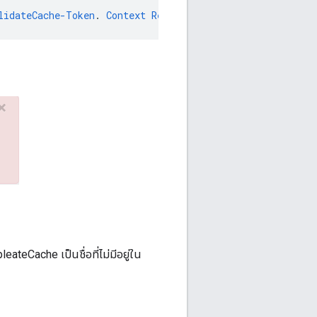
lidateCache-Token
.
Context
Revision
:
2
;
APIProxy
:
TestCach
teCache เป็นชื่อที่ไม่มีอยู่ใน