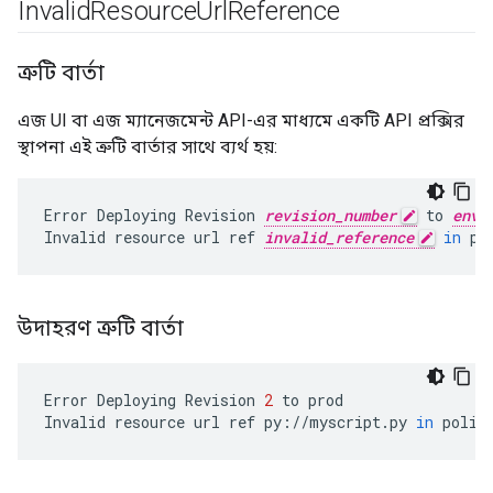
Invalid
Resource
Url
Reference
ত্রুটি বার্তা
এজ UI বা এজ ম্যানেজমেন্ট API-এর মাধ্যমে একটি API প্রক্সির
স্থাপনা এই ত্রুটি বার্তার সাথে ব্যর্থ হয়:
Error
Deploying
Revision
revision_number
to
envi
Invalid
resource
url
ref
invalid_reference
in
po
উদাহরণ ত্রুটি বার্তা
Error
Deploying
Revision
2
to
prod
Invalid
resource
url
ref
py
:
//
myscript
.
py
in
polic