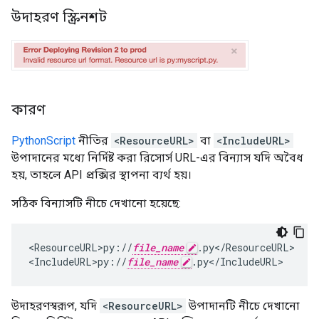
উদাহরণ স্ক্রিনশট
কারণ
PythonScript
নীতির
<ResourceURL>
বা
<IncludeURL>
উপাদানের মধ্যে নির্দিষ্ট করা রিসোর্স URL-এর বিন্যাস যদি অবৈধ
হয়, তাহলে API প্রক্সির স্থাপনা ব্যর্থ হয়।
সঠিক বিন্যাসটি নীচে দেখানো হয়েছে:
<
ResourceURL>py
:
//
file_name
.
py
<
/
ResourceURL
>

<
IncludeURL>py
:
//
file_name
.
py
<
/
IncludeURL
>
উদাহরণস্বরূপ, যদি
<ResourceURL>
উপাদানটি নীচে দেখানো