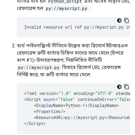
নীতির নাম হল
Python_script
এবং অবৈধ সংস্থান URL
রেফারেন্স হল
py://myscript.py
:
Invalid
resource
url
ref
py
:
//
myscript
.
py
in
ব্যর্থ পাইথনস্ক্রিপ্ট নীতিতে উল্লেখ করা রিসোর্স ইউআরএল
রেফারেন্স ত্রুটি বার্তায় চিহ্নিত মানের সাথে মেলে (উপরে
ধাপ #1)। উদাহরণস্বরূপ, নিম্নলিখিত নীতিটি
py://myscript.py
হিসাবে রিসোর্স URL রেফারেন্স
নির্দিষ্ট করে, যা ত্রুটি বার্তার সাথে মেলে:
<
?
xml
version
=
"1.0"
encoding
=
"UTF-8"
standalo
<
Script
async
=
"false"
continueOnError
=
"false"
    <
DisplayName>Python
-
1
<
/
DisplayName
>

    <
Properties
/
>

    <
ResourceURL>py
:
//
myscript
.
py
<
/
ResourceUR
<
/
Script
>