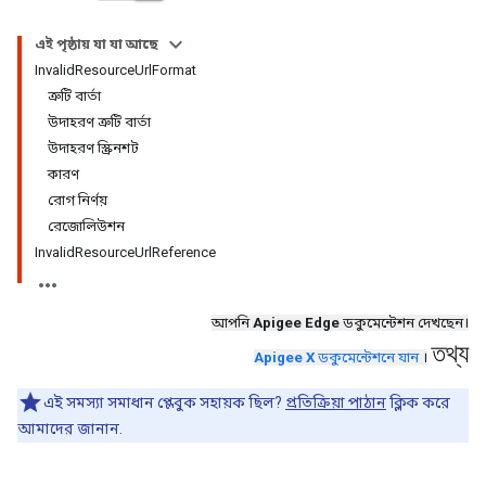
এই পৃষ্ঠায় যা যা আছে
InvalidResourceUrlFormat
ত্রুটি বার্তা
উদাহরণ ত্রুটি বার্তা
উদাহরণ স্ক্রিনশট
কারণ
রোগ নির্ণয়
রেজোলিউশন
InvalidResourceUrlReference
আপনি
Apigee Edge
ডকুমেন্টেশন দেখছেন।
তথ্য
Apigee X
ডকুমেন্টেশনে যান
।
এই সমস্যা সমাধান প্লেবুক সহায়ক ছিল?
প্রতিক্রিয়া পাঠান
ক্লিক করে
আমাদের জানান.