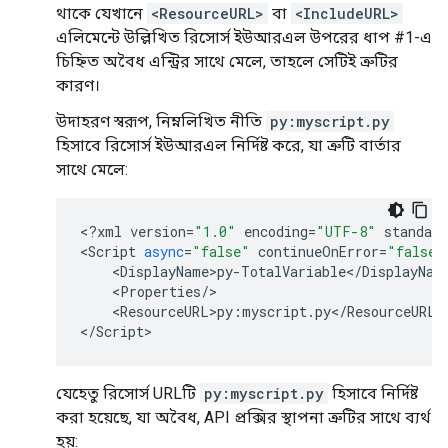
থাকে যেখানে
<ResourceURL>
বা
<IncludeURL>
এলিমেন্টে উল্লিখিত রিসোর্স ইউআরএল উপরের ধাপ #1-এ
চিহ্নিত অবৈধ এন্ট্রির সাথে মেলে, তাহলে সেটিই ত্রুটির
কারণ।
উদাহরণ স্বরূপ, নিম্নলিখিত নীতি
py:myscript.py
হিসাবে রিসোর্স ইউআরএল নির্দিষ্ট করে, যা ত্রুটি বার্তার
সাথে মেলে:
<
?
xml
version
=
"1.0"
encoding
=
"UTF-8"
standalo
<
Script
async
=
"false"
continueOnError
=
"false"
    <
DisplayName
>
py
-
TotalVariable
<
/
DisplayNam
    <
Properties
/
>

    <
ResourceURL
>
py
:
myscript
.
py
<
/
ResourceURL
>

<
/
Script
>
যেহেতু রিসোর্স URLটি
py:myscript.py
হিসাবে নির্দিষ্ট
করা হয়েছে, যা অবৈধ, API প্রক্সির স্থাপনা ত্রুটির সাথে ব্যর্থ
হয়: