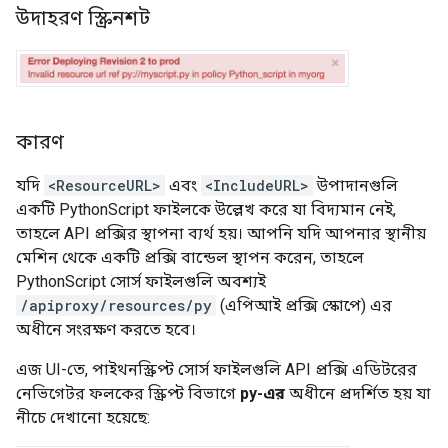
উদাহরণ স্ক্রিনশট
কারণ
যদি
<ResourceURL>
এবং
<IncludeURL>
উপাদানগুলি
একটি PythonScript ফাইলকে উল্লেখ করে যা বিদ্যমান নেই,
তাহলে API প্রক্সির স্থাপনা ব্যর্থ হয়। আপনি যদি আপনার স্থানীয়
মেশিন থেকে একটি প্রক্সি বান্ডেল স্থাপন করেন, তাহলে
PythonScript সোর্স ফাইলগুলি অবশ্যই
/apiproxy/resources/py
(এপিআই প্রক্সি স্কোপে) এর
অধীনে সংরক্ষণ করতে হবে।
এজ UI-তে, পাইথনস্ক্রিপ্ট সোর্স ফাইলগুলি API প্রক্সি এডিটরের
নেভিগেটর ফলকের স্ক্রিপ্ট বিভাগে
py-এর
অধীনে প্রদর্শিত হয় যা
নীচে দেখানো হয়েছে: