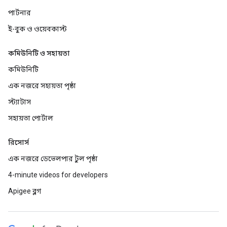
পার্টনার
ই-বুক ও ওয়েবকাস্ট
কমিউনিটি ও সহায়তা
কমিউনিটি
এক নজরে সহায়তা পৃষ্ঠা
স্ট্যাটাস
সহায়তা পোর্টাল
রিসোর্স
এক নজরে ডেভেলপার টুল পৃষ্ঠা
4-minute videos for developers
Apigee ব্লগ