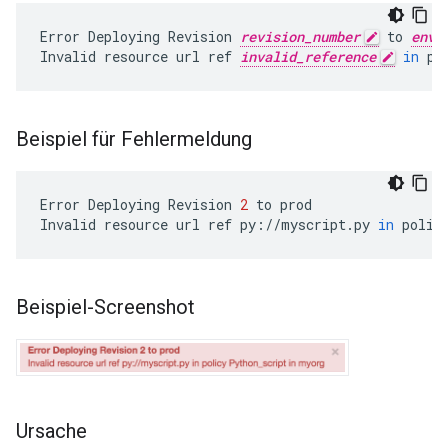
Error
Deploying
Revision
revision_number
to
envi
Invalid
resource
url
ref
invalid_reference
in
po
Beispiel für Fehlermeldung
Error
Deploying
Revision
2
to
prod
Invalid
resource
url
ref
py
:
//
myscript
.
py
in
polic
Beispiel-Screenshot
Ursache