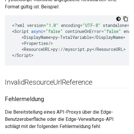
Format gültig ist. Beispiel:
<
?
xml
version
=
"1.0"
encoding
=
"UTF-8"
standalone
=
"
<
Script
async
=
"false"
continueOnError
=
"false"
enab
    <
DisplayName>py
-
TotalVariable
<
/
DisplayName
>

    <
Properties
/
>

    <
ResourceURL>py
:
//
myscript
.
py
<
/
ResourceURL
>

<
/
Script
>
Invalid
Resource
Url
Reference
Fehlermeldung
Die Bereitstellung eines API-Proxys über die Edge-
Benutzeroberfläche oder die Edge-Verwaltungs-API
schlägt mit der folgenden Fehlermeldung fehl: