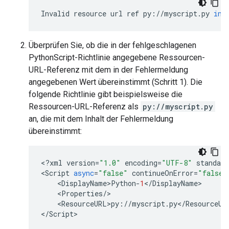
Invalid
resource
url
ref
py
:
//
myscript
.
py
in
Überprüfen Sie, ob die in der fehlgeschlagenen
PythonScript-Richtlinie angegebene Ressourcen-
URL-Referenz mit dem in der Fehlermeldung
angegebenen Wert übereinstimmt (Schritt 1). Die
folgende Richtlinie gibt beispielsweise die
Ressourcen-URL-Referenz als
py://myscript.py
an, die mit dem Inhalt der Fehlermeldung
übereinstimmt:
<
?
xml
version
=
"1.0"
encoding
=
"UTF-8"
standalo
<
Script
async
=
"false"
continueOnError
=
"false"
    <
DisplayName>Python
-
1
<
/
DisplayName
>

    <
Properties
/
>

    <
ResourceURL>py
:
//
myscript
.
py
<
/
ResourceUR
<
/
Script
>