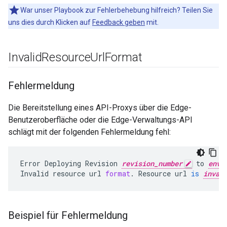
War unser Playbook zur Fehlerbehebung hilfreich? Teilen Sie
uns dies durch Klicken auf
Feedback geben
mit.
Invalid
Resource
Url
Format
Fehlermeldung
Die Bereitstellung eines API-Proxys über die Edge-
Benutzeroberfläche oder die Edge-Verwaltungs-API
schlägt mit der folgenden Fehlermeldung fehl:
Error
Deploying
Revision
revision_number
to
envi
Invalid
resource
url
format
.
Resource
url
is
inval
Beispiel für Fehlermeldung