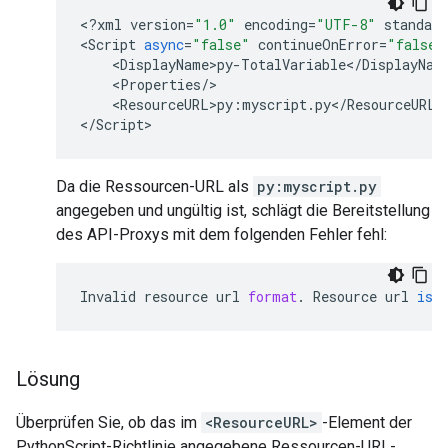
<
?
xml
version
=
"1.0"
encoding
=
"UTF-8"
standalo
<
Script
async
=
"false"
continueOnError
=
"false"
    <
DisplayName
>
py
-
TotalVariable
<
/
DisplayNam
    <
Properties
/
>

    <
ResourceURL
>
py
:
myscript
.
py
<
/
ResourceURL
>

<
/
Script
>
Da die Ressourcen-URL als
py:myscript.py
angegeben und ungültig ist, schlägt die Bereitstellung
des API-Proxys mit dem folgenden Fehler fehl:
Invalid
resource
url
format
.
Resource
url
is
Lösung
Überprüfen Sie, ob das im
<ResourceURL>
-Element der
PythonScript-Richtlinie angegebene Ressourcen-URL-