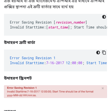
এজ ইউআই বা এজ ম্যানেজমেন্ট এপিআই এর মাধ্যমে এপিআই
প্রক্সির স্থাপনা এই ত্রুটি বার্তার সাথে ব্যর্থ হয়:
Error Saving Revision [
revision_number
]

Invalid Starttime:[
start_time
উদাহরণ ত্রুটি বার্তা
Error
Saving
Revision
1
Invalid
Starttime
:
7-16-2017
12
:
00
:
00
;
Start
Time
s
উদাহরণ স্ক্রিনশট