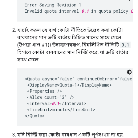
Error Saving Revision 1

Invalid quota interval 
0.1
 in quota policy 
Quo
যাচাই করুন যে ব্যর্থ কোটা নীতিতে উল্লেখ করা কোটা
ব্যবধানের মান ত্রুটি বার্তায় চিহ্নিত মানের সাথে মেলে
(উপরে ধাপ #1)। উদাহরণস্বরূপ, নিম্নলিখিত নীতিটি
0.1
হিসাবে কোটা ব্যবধানের মান নির্দিষ্ট করে, যা ত্রুটি বার্তার
সাথে মেলে:
<Quota async="false" continueOnError="false" 
 <DisplayName>Quota-1</DisplayName>

 <Properties />

 <Allow count="3" />

 <Interval>
0.1
</Interval>

 <TimeUnit>minute</TimeUnit>

যদি নির্দিষ্ট করা কোটা ব্যবধান একটি পূর্ণসংখ্যা না হয়,