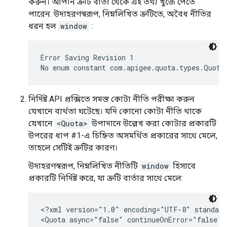
করুন। আপনি ত্রুটি বার্তা থেকে এই তথ্য খুঁজে পেতে
পারেন. উদাহরণস্বরূপ, নিম্নলিখিত ত্রুটিতে, অবৈধ নীতির
ধরন হল
window
:
Error Saving Revision 1

No enum constant com.apigee.quota.types.Quota
নির্দিষ্ট API প্রক্সিতে সমস্ত কোটা নীতি পরীক্ষা করুন
যেখানে ব্যর্থতা ঘটেছে। যদি কোনো কোটা নীতি থাকে
যেখানে
<Quota>
উপাদানে উল্লেখ করা কোটার প্রকারটি
উপরের ধাপ #1-এ চিহ্নিত অসমর্থিত প্রকারের সাথে মেলে,
তাহলে সেটিই ত্রুটির কারণ।
উদাহরণস্বরূপ, নিম্নলিখিত নীতিটি
window
হিসাবে
প্রকারটি নির্দিষ্ট করে, যা ত্রুটি বার্তার সাথে মেলে:
<?xml version="1.0" encoding="UTF-8" standalo
<Quota async="false" continueOnError="false" 