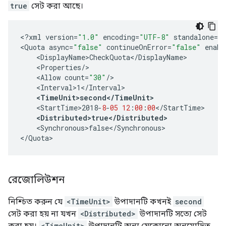
true
সেট করা আছে।
<
?
xml
version
=
"1.0"
encoding
=
"UTF-8"
standalone
=
"
<
Quota
async
=
"false"
continueOnError
=
"false"
enabl
<
DisplayName>CheckQuota
<
/
DisplayName
<
Properties
/
<
Allow
count
=
"30"
/
<
Interval>1
<
/
Interval
<
TimeUnit>second
<
/
TimeUnit
>
<
StartTime>2018
-
8
-
05
12
:
00
:
00
<
/
StartTime
<
Distributed>true
<
/
Distributed
>
<
Synchronous>false
<
/
Synchronous
>

<
/
Quota
>
রেজোলিউশন
নিশ্চিত করুন যে
<TimeUnit>
উপাদানটি কখনই
second
সেট করা হয় না যখন
<Distributed>
উপাদানটি সত্যে সেট
করা হয়।
<TimeUnit>
উপাদানটি অন্য যেকোনো অনুমোদিত