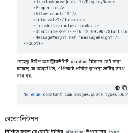
    <DisplayName>Quota-1</DisplayName>

    <Properties/>

    <Allow count="3"/>

    <Interval>1</Interval>

    <TimeUnit>minute</TimeUnit>

    <StartTime>2017-7-16 12:00:00</StartTime>

    <MessageWeight ref="messageWeight"/>

যেহেতু টাইপ অ্যাট্রিবিউটটি
window
হিসাবে সেট করা
হয়েছে, যা অসমর্থিত, এপিআই প্রক্সির স্থাপনা ত্রুটির সাথে
ব্যর্থ হয়:
No
enum
constant
com
.
apigee
.
quota
.
types
.
Quota
রেজোলিউশন
নিশ্চিত করুন যে কোটা নীতির
<Quota>
উপাদানের
type