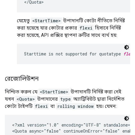
যেহেতু
<StartTime>
উপাদানটি কোটা নীতিতে নির্দিষ্ট
করা হয়েছে যার কোটার প্রকার
flexi
হিসাবে নির্দিষ্ট
করা হয়েছে, API প্রক্সির স্থাপনা ত্রুটির সাথে ব্যর্থ হয়:
Starttime is not supported for quotatype 
flex
রেজোলিউশন
নিশ্চিত করুন যে
<StartTime>
উপাদানটি নির্দিষ্ট করা নেই
যখন
<Quota>
উপাদানের
type
অ্যাট্রিবিউট দ্বারা নির্দেশিত
কোটা টাইপটি
flexi
বা
rolling window
হয়। যেমন:
<?xml version="1.0" encoding="UTF-8" standalone="y
<Quota async="false" continueOnError="false" enabl