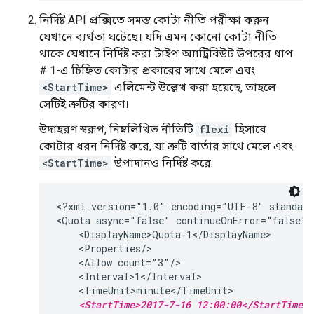
নির্দিষ্ট API প্রক্সিতে সমস্ত কোটা নীতি পরীক্ষা করুন
যেখানে ব্যর্থতা ঘটেছে। যদি এমন কোনো কোটা নীতি
থাকে যেখানে নির্দিষ্ট করা টাইপ অ্যাট্রিবিউট উপরের ধাপ
# 1-এ চিহ্নিত কোটার প্রকারের সাথে মেলে এবং
<StartTime>
এলিমেন্ট উল্লেখ করা হয়েছে, তাহলে
সেটিই ত্রুটির কারণ।
উদাহরণ স্বরূপ, নিম্নলিখিত নীতিটি
flexi
হিসাবে
কোটার ধরন নির্দিষ্ট করে, যা ত্রুটি বার্তার সাথে মেলে এবং
<StartTime>
উপাদানও নির্দিষ্ট করে:
<?xml version="1.0" encoding="UTF-8" standalo
<Quota async="false" continueOnError="false" 
    <DisplayName>Quota-1</DisplayName>

    <Properties/>

    <Allow count="3"/>

    <Interval>1</Interval>

    <TimeUnit>minute</TimeUnit>

<StartTime>2017-7-16 12:00:00</StartTime>