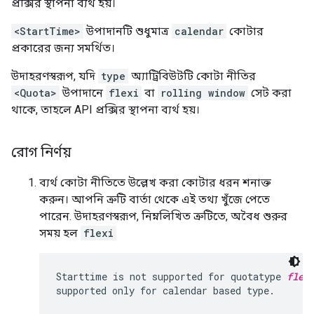
প্রক্সির স্থাপনা ব্যর্থ হয়।
<StartTime>
উপাদানটি শুধুমাত্র
calendar
কোটার
প্রকারের জন্য সমর্থিত।
উদাহরণস্বরূপ, যদি
type
অ্যাট্রিবিউটটি কোটা নীতির
<Quota>
উপাদানে
flexi
বা
rolling window
সেট করা
থাকে, তাহলে API প্রক্সির স্থাপনা ব্যর্থ হয়।
রোগ নির্ণয়
ব্যর্থ কোটা নীতিতে উল্লেখ করা কোটার ধরন শনাক্ত
করুন। আপনি ত্রুটি বার্তা থেকে এই তথ্য খুঁজে পেতে
পারেন. উদাহরণস্বরূপ, নিম্নলিখিত ত্রুটিতে, অবৈধ শুরুর
সময় হল
flexi
Starttime is not supported for quotatype 
flex