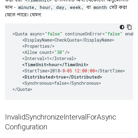
মান -
minute, hour, day, week,
বা
month
সেট করা
যেতে পারে। যেমন:
<
Quota
async
=
"false"
continueOnError
=
"false"
enabl
<
DisplayName>CheckQuota
<
/
DisplayName
<
Properties
/
<
Allow
count
=
"30"
/
<
Interval>1
<
/
Interval
<
TimeUnit>hour
<
/
TimeUnit
>
<
StartTime>2018
-
8
-
05
12
:
00
:
00
<
/
StartTime
<
Distributed>true
<
/
Distributed
>
<
Synchronous>false
<
/
Synchronous
>

<
/
Quota
>
Invalid
Synchronize
Interval
For
Async
Configuration