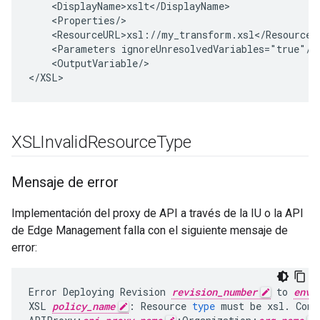
    <DisplayName>xslt</DisplayName>

    <Properties/>

    <ResourceURL>xsl://my_transform.xsl</ResourceUR
    <Parameters ignoreUnresolvedVariables="true"/>

    <OutputVariable/>

XSLInvalid
Resource
Type
Mensaje de error
Implementación del proxy de API a través de la IU o la API
de Edge Management falla con el siguiente mensaje de
error:
Error
Deploying
Revision
revision_number
to
env_
XSL
policy_name
:
Resource
type
must
be
xsl
.
Cont