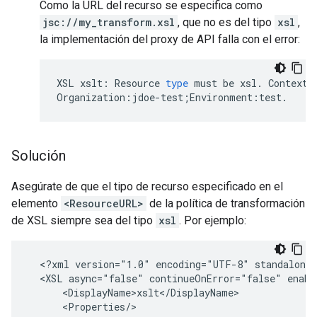
Como la URL del recurso se especifica como
jsc://my_transform.xsl
, que no es del tipo
xsl
,
la implementación del proxy de API falla con el error:
XSL
xslt
:
Resource
type
must
be
xsl
.
Context
Organization
:
jdoe
-
test
;
Environment
:
test
.
Solución
Asegúrate de que el tipo de recurso especificado en el
elemento
<ResourceURL>
de la política de transformación
de XSL siempre sea del tipo
xsl
. Por ejemplo:
  <?xml version="1.0" encoding="UTF-8" standalone=
  <XSL async="false" continueOnError="false" enabl
      <DisplayName>xslt</DisplayName>

      <Properties/>
