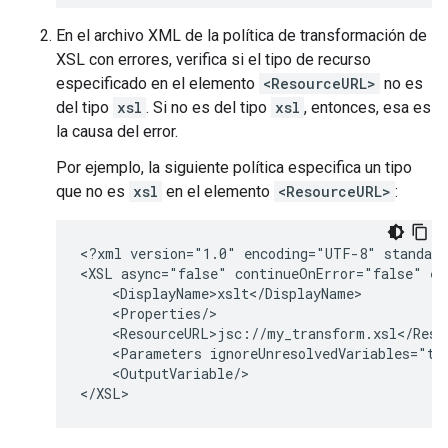
En el archivo XML de la política de transformación de
XSL con errores, verifica si el tipo de recurso
especificado en el elemento
<ResourceURL>
no es
del tipo
xsl
. Si no es del tipo
xsl
, entonces, esa es
la causa del error.
Por ejemplo, la siguiente política especifica un tipo
que no es
xsl
en el elemento
<ResourceURL>
:
<?xml version="1.0" encoding="UTF-8" standalo
<XSL async="false" continueOnError="false" en
    <DisplayName>xslt</DisplayName>

    <Properties/>

    <ResourceURL>jsc://my_transform.xsl</Resou
    <Parameters ignoreUnresolvedVariables="tru
    <OutputVariable/>
