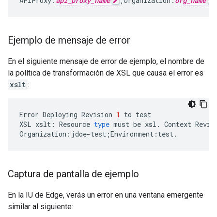
APIProxy
:
api_proxy_name
;
Organization
:
org_name
Ejemplo de mensaje de error
En el siguiente mensaje de error de ejemplo, el nombre de
la política de transformación de XSL que causa el error es
xslt
:
Error
Deploying
Revision
1
to
test
XSL
xslt
:
Resource
type
must
be
xsl
.
Context
Revis
Organization
:
jdoe
-
test
;
Environment
:
test
.
Captura de pantalla de ejemplo
En la IU de Edge, verás un error en una ventana emergente
similar al siguiente: