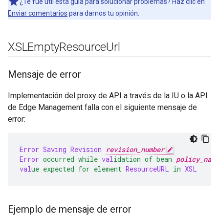
¿Te fue útil esta guía para solucionar problemas? Haz clic en
Enviar comentarios
para darnos tu opinión.
XSLEmpty
Resource
Url
Mensaje de error
Implementación del proxy de API a través de la IU o la API
de Edge Management falla con el siguiente mensaje de
error:
Error
Saving
Revision
revision_number
Error
occurred
while
val
idation
of
bean
policy_name
val
ue
expected
for
element
ResourceURL
in
XSL
Ejemplo de mensaje de error