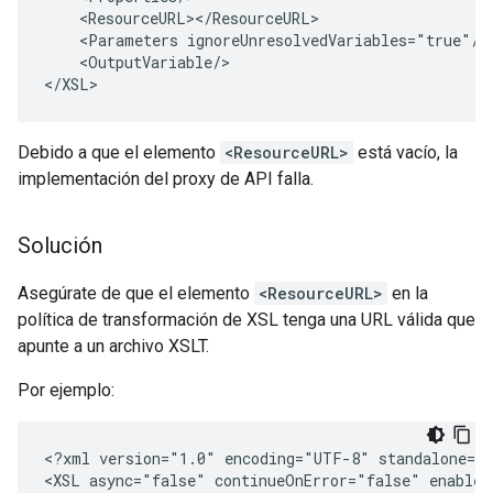
    <ResourceURL></ResourceURL>

    <Parameters ignoreUnresolvedVariables="true"/>

    <OutputVariable/>

Debido a que el elemento
<ResourceURL>
está vacío, la
implementación del proxy de API falla.
Solución
Asegúrate de que el elemento
<ResourceURL>
en la
política de transformación de XSL tenga una URL válida que
apunte a un archivo XSLT.
Por ejemplo:
<?xml version="1.0" encoding="UTF-8" standalone="y
<XSL async="false" continueOnError="false" enabled