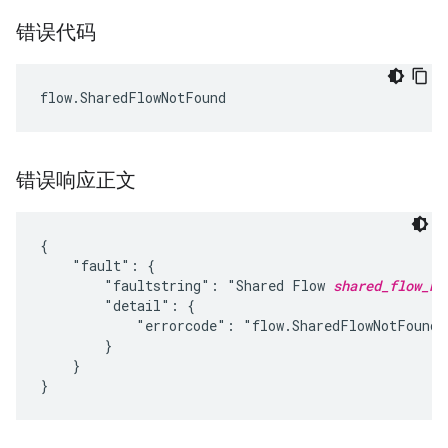
错误代码
错误响应正文
{

    "fault": {

        "faultstring": "Shared Flow 
shared_flow_na
        "detail": {

            "errorcode": "flow.SharedFlowNotFound"

        }

    }
