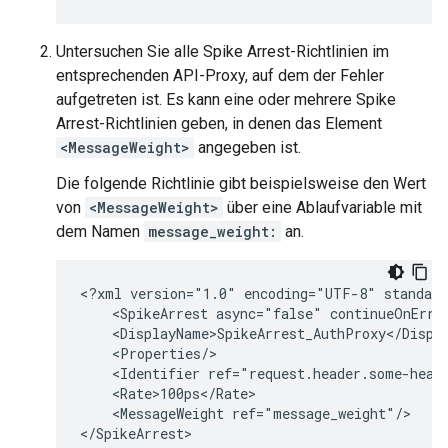
Untersuchen Sie alle Spike Arrest-Richtlinien im
entsprechenden API-Proxy, auf dem der Fehler
aufgetreten ist. Es kann eine oder mehrere Spike
Arrest-Richtlinien geben, in denen das Element
<MessageWeight>
angegeben ist.
Die folgende Richtlinie gibt beispielsweise den Wert
von
<MessageWeight>
über eine Ablaufvariable mit
dem Namen
message_weight:
an.
<?xml version="1.0" encoding="UTF-8" standalo
    <SpikeArrest async="false" continueOnErro
    <DisplayName>SpikeArrest_AuthProxy</Displa
    <Properties/>

    <Identifier ref="request.header.some-heade
    <Rate>100ps</Rate>

    <MessageWeight ref="message_weight"/>
