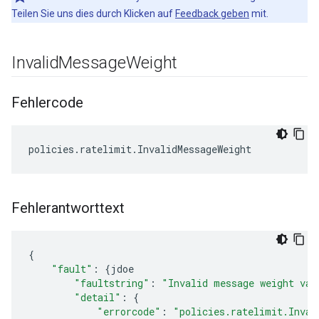
Teilen Sie uns dies durch Klicken auf
Feedback geben
mit.
Invalid
Message
Weight
Fehlercode
Fehlerantworttext
{
"fault"
:
{
jdoe
"faultstring"
:
"Invalid message weight val
"detail"
:
{
"errorcode"
:
"policies.ratelimit.Inval