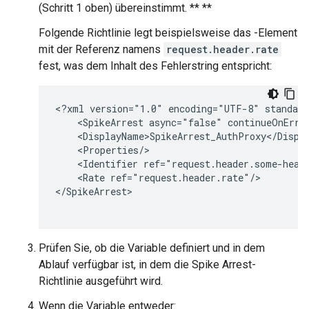
(Schritt 1 oben) übereinstimmt. ** **
Folgende Richtlinie legt beispielsweise das
-Element
mit der Referenz namens
request.header.rate
fest, was dem Inhalt des Fehlerstring entspricht:
<?xml version="1.0" encoding="UTF-8" standalo
    <SpikeArrest async="false" continueOnErro
    <DisplayName>SpikeArrest_AuthProxy</Displa
    <Properties/>

    <Identifier ref="request.header.some-heade
    <Rate ref="request.header.rate"/>

</SpikeArrest>

Prüfen Sie, ob die Variable definiert und in dem
Ablauf verfügbar ist, in dem die Spike Arrest-
Richtlinie ausgeführt wird.
Wenn die Variable entweder: