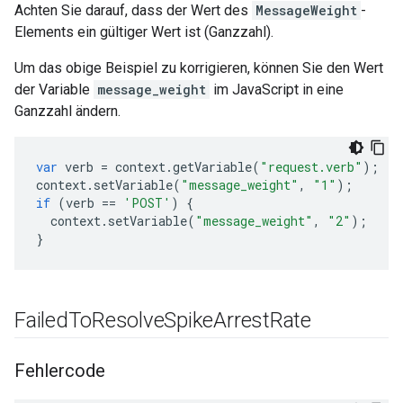
Achten Sie darauf, dass der Wert des
MessageWeight
-
Elements ein gültiger Wert ist (Ganzzahl).
Um das obige Beispiel zu korrigieren, können Sie den Wert
der Variable
message_weight
im JavaScript in eine
Ganzzahl ändern.
var
verb
=
context
.
getVariable
(
"request.verb"
);
context
.
setVariable
(
"message_weight"
,
"1"
);
if
(
verb
==
'POST'
)
{
context
.
setVariable
(
"message_weight"
,
"2"
);
}
Failed
To
Resolve
Spike
Arrest
Rate
Fehlercode