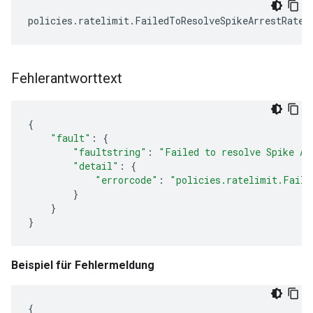
Fehlerantworttext
{
"fault"
:
{
"faultstring"
:
"Failed to resolve Spike Ar
"detail"
:
{
"errorcode"
:
"policies.ratelimit.Faile
}
}
}
Beispiel für Fehlermeldung
{
