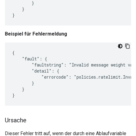
}
}
}
Beispiel für Fehlermeldung
{

    "fault": {

        "faultstring": "Invalid message weight val
        "detail": {

            "errorcode": "policies.ratelimit.Invali
        }

    }

}
Ursache
Dieser Fehler tritt auf, wenn der durch eine Ablaufvariable