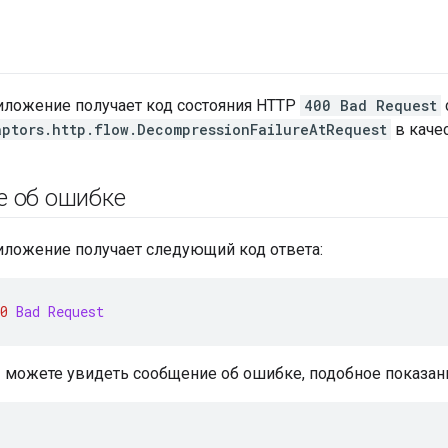
иложение получает код состояния HTTP
400 Bad Request
aptors.http.flow.DecompressionFailureAtRequest
в каче
 об ошибке
иложение получает следующий код ответа:
0
Bad Request
ы можете увидеть сообщение об ошибке, подобное показан