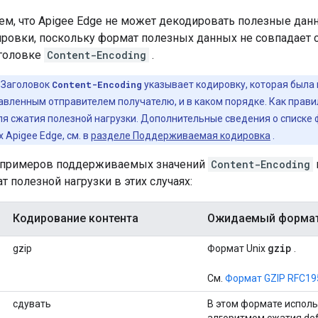
тем, что Apigee Edge не может декодировать полезные да
ировки, поскольку формат полезных данных не совпадает 
аголовке
Content-Encoding
.
Заголовок
Content-Encoding
указывает кодировку, которая была
вленным отправителем получателю, и в каком порядке. Как правил
я сжатия полезной нагрузки. Дополнительные сведения о списке
Apigee Edge, см. в
разделе Поддерживаемая кодировка
.
о примеров поддерживаемых значений
Content-Encoding
 полезной нагрузки в этих случаях:
Кодирование контента
Ожидаемый формат 
gzip
gzip
Формат Unix
.
См.
Формат GZIP RFC19
сдувать
В этом формате исполь