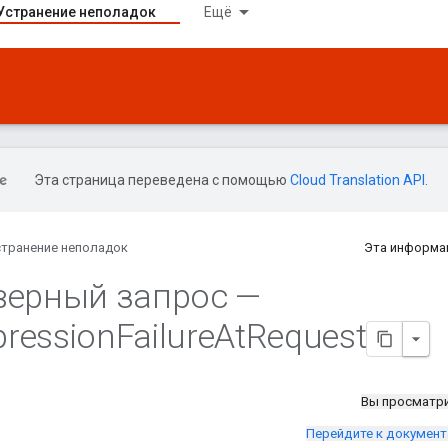
Устранение неполадок
Ещё
Эта страница переведена с помощью
Cloud Translation API
.
странение неполадок
Эта информа
верный запрос —
ression
Failure
At
Request
Вы просматр
Перейдите к докумен