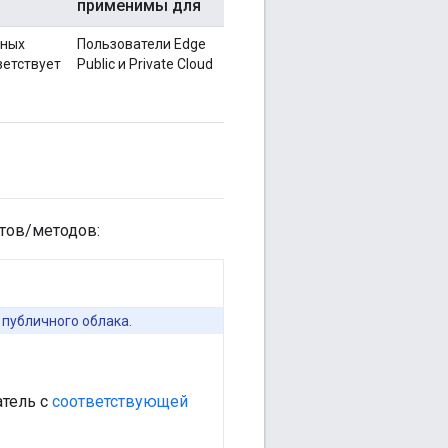
применимы для
нных
Пользователи Edge
ветствует
Public и Private Cloud
тов/методов:
публичного облака.
атель с
соответствующей