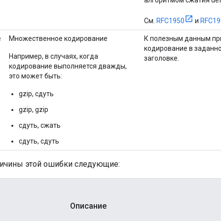
алгоритмом сжатия defl
См.
RFC1950
и
RFC19
е
Множественное кодирование
К полезным данным пр
кодирование в заданно
Например, в случаях, когда
заголовке.
кодирование выполняется дважды,
это может быть:
gzip, сдуть
gzip, gzip
сдуть, сжать
сдуть, сдуть
ичины этой ошибки следующие:
Описание