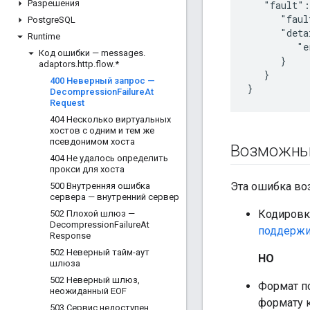
Разрешения
   "fault":
      "faul
Postgre
SQL
      "deta
Runtime
         "e
Код ошибки — messages
.
      }

adaptors
.
http
.
flow
.
*
   }

400 Неверный запрос —
}
Decompression
Failure
At
Request
404 Несколько виртуальных
хостов с одним и тем же
псевдонимом хоста
Возможны
404 Не удалось определить
прокси для хоста
Эта ошибка воз
500 Внутренняя ошибка
сервера — внутренний сервер
Кодировка
502 Плохой шлюз —
Decompression
Failure
At
поддержи
Response
502 Неверный тайм-аут
НО
шлюза
502 Неверный шлюз
,
Формат п
неожиданный EOF
формату 
503 Сервис недоступен