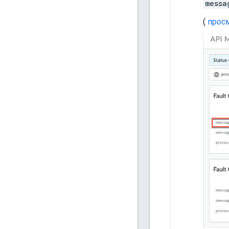
messa
(
прос