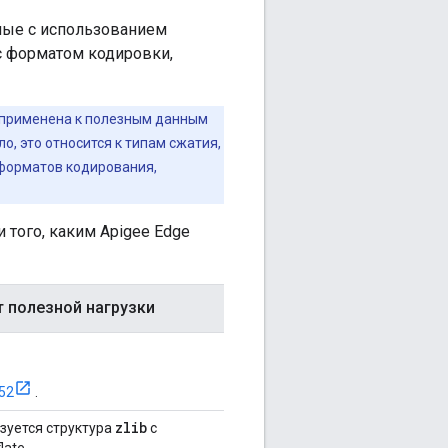
нные с использованием
с форматом кодировки,
 применена к полезным данным
о, это относится к типам сжатия,
 форматов кодирования,
и того, каким Apigee Edge
полезной нагрузки
52
.
zlib
зуется структура
с