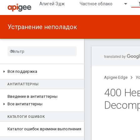
Апигей Эдж
Частное облако
Устранение неполадок
Вся поддержка
Apigee Edge
У
АНТИПАТТЕРНЫ
400 Не
Введение в антипаттерны
Decomp
Все антипаттерны
КАТАЛОГИ ОШИБОК
Каталог ошибок времени выполнения