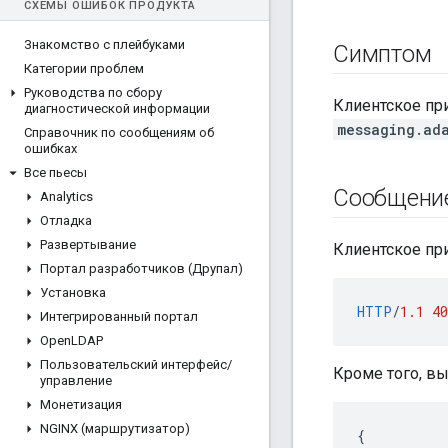
СХЕМЫ ОШИБОК ПРОДУКТА
Знакомство с плейбуками
Симптом
Категории проблем
Руководства по сбору
Клиентское пр
диагностической информации
messaging.ad
Справочник по сообщениям об
ошибках
Все пьесы
Сообщение
Analytics
Отладка
Развертывание
Клиентское пр
Портал разработчиков (Друпал)
Установка
HTTP
/
1.1
40
Интегрированный портал
Open
LDAP
Пользовательский интерфейс
/
Кроме того, в
управление
Монетизация
NGINX (маршрутизатор)
{
