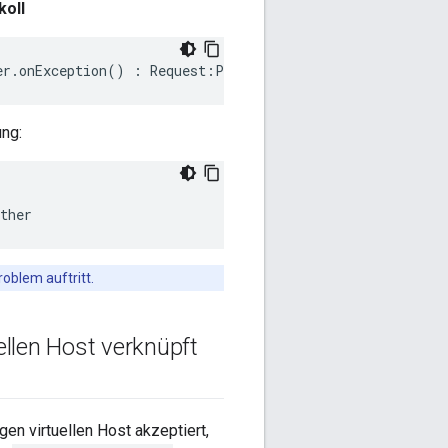
koll
er
.
onException
()
:
Request
:
POST
,
uri
:/
weather
,
message
ng:
ther
oblem auftritt.
ellen Host verknüpft
gen virtuellen Host akzeptiert,