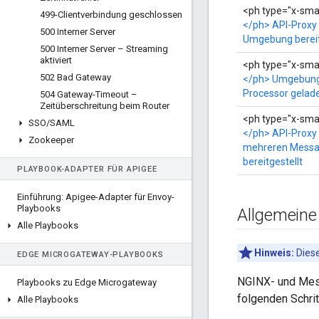
<ph type="x-smar
499-Clientverbindung geschlossen
</ph> API-Proxy n
500 Interner Server
Umgebung bereit
500 Interner Server – Streaming
aktiviert
<ph type="x-smar
502 Bad Gateway
</ph> Umgebung 
Processor gelad
504 Gateway-Timeout –
Zeitüberschreitung beim Router
<ph type="x-smar
SSO
/
SAML
</ph> API-Proxy 
Zookeeper
mehreren Messa
bereitgestellt
PLAYBOOK-ADAPTER FÜR APIGEE
Einführung: Apigee-Adapter für Envoy-
Playbooks
Allgemeine
Alle Playbooks
Hinweis:
Diese
EDGE MICROGATEWAY-PLAYBOOKS
NGINX- und Mes
Playbooks zu Edge Microgateway
folgenden Schrit
Alle Playbooks