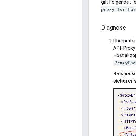
gilt Folgendes: 
proxy for ho
Diagnose
Überprüfen
API-Proxy 
Host akzep
ProxyEnd
Beispielk
sicherer v