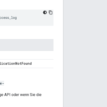
ccess_log
lication
Not
Found
e-
ige API oder wenn Sie die