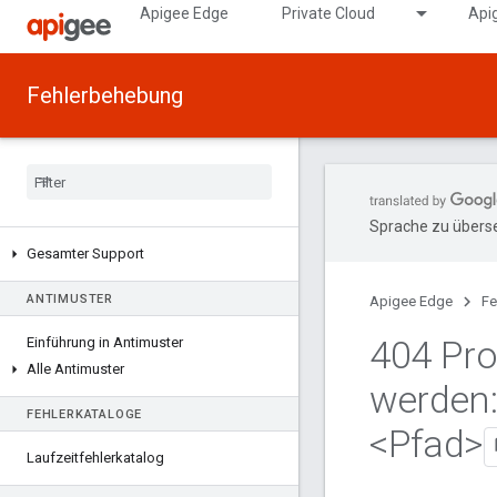
Apigee Edge
Private Cloud
Api
Fehlerbehebung
Sprache zu überse
Gesamter Support
ANTIMUSTER
Apigee Edge
Fe
404 Prox
Einführung in Antimuster
Alle Antimuster
werden:
FEHLERKATALOGE
<Pfad>
Laufzeitfehlerkatalog