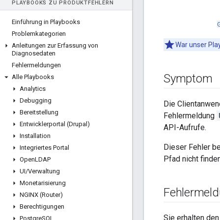
PLAYBOOKS ZU PRODUKTFEHLERN
Einführung in Playbooks
Problemkategorien
War unser Play
Anleitungen zur Erfassung von
Diagnosedaten
Fehlermeldungen
Symptom
Alle Playbooks
Analytics
Debugging
Die Clientanwe
Bereitstellung
Fehlermeldung
Entwicklerportal (Drupal)
API-Aufrufe.
Installation
Dieser Fehler b
Integriertes Portal
Pfad nicht finde
Open
LDAP
UI
/
Verwaltung
Monetarisierung
Fehlermel
NGINX (Router)
Berechtigungen
Sie erhalten de
Postgre
SQL