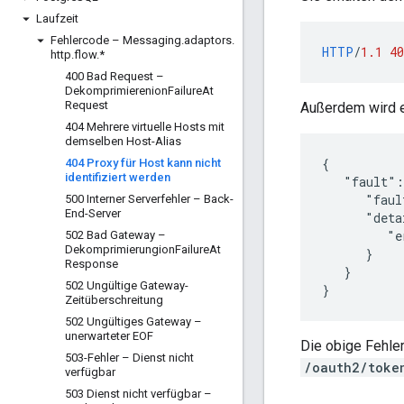
Laufzeit
Fehlercode – Messaging
.
adaptors
.
HTTP
/
1.1
40
http
.
flow
.
*
400 Bad Request –
Dekomprimierenion
Failure
At
Request
Außerdem wird e
404 Mehrere virtuelle Hosts mit
demselben Host-Alias
{

404 Proxy für Host kann nicht
identifiziert werden
   "fault":
      "faul
500 Interner Serverfehler – Back-
End-Server
      "deta
         "e
502 Bad Gateway –
Dekomprimierungion
Failure
At
      }

Response
   }

502 Ungültige Gateway-
}
Zeitüberschreitung
502 Ungültiges Gateway –
unerwarteter EOF
Die obige Fehle
503-Fehler – Dienst nicht
/oauth2/toke
verfügbar
503 Dienst nicht verfügbar –