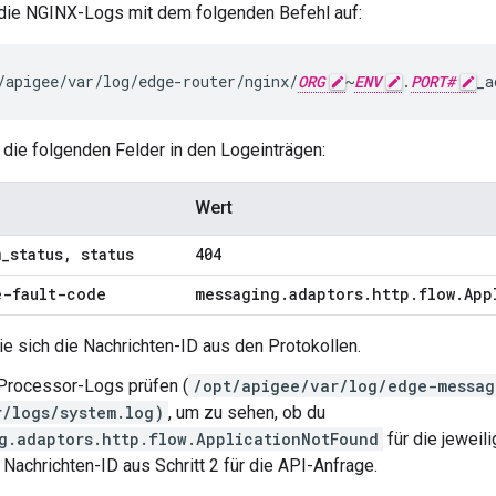
die NGINX-Logs mit dem folgenden Befehl auf:
/apigee/var/log/edge-router/nginx/
ORG
~
ENV
.
PORT#
_a
 die folgenden Felder in den Logeinträgen:
Wert
m
_
status
,
status
404
e-fault-code
messaging
.
adaptors
.
http
.
flow
.
App
ie sich die Nachrichten-ID aus den Protokollen.
rocessor-Logs prüfen (
/opt/apigee/var/log/edge-messag
r/logs/system.log)
, um zu sehen, ob du
g.adaptors.http.flow.ApplicationNotFound
für die jeweil
 Nachrichten-ID aus Schritt 2 für die API-Anfrage.