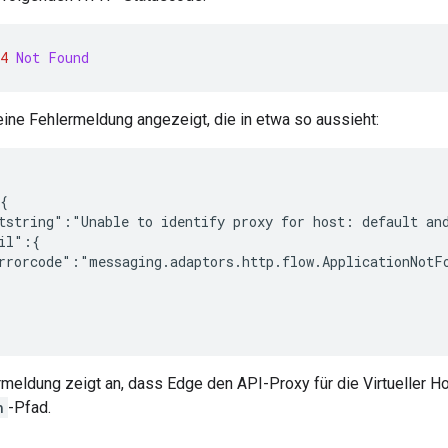
4
Not Found
ine Fehlermeldung angezeigt, die in etwa so aussieht:
{

tstring":"Unable to identify proxy for host: default and
il":{

rrorcode":"messaging.adaptors.http.flow.ApplicationNotFo
rmeldung zeigt an, dass Edge den API-Proxy für die Virtueller H
n
-Pfad.