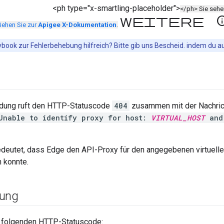
<ph type="x-smartling-placeholder">
</ph> Sie seh
Weitere In
Gehen Sie zur
Apigee X-Dokumentation
.
book zur Fehlerbehebung hilfreich? Bitte gib uns Bescheid. indem du a
ndung ruft den HTTP-Statuscode
404
zusammen mit der Nachric
Unable to identify proxy for host:
VIRTUAL_HOST
and
edeutet, dass Edge den API-Proxy für den angegebenen virtuel
n konnte.
dung
n folgenden HTTP-Statuscode: