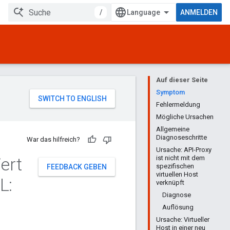
/
ANMELDEN
Auf dieser Seite
Symptom
Fehlermeldung
Mögliche Ursachen
Allgemeine
Diagnoseschritte
War das hilfreich?
Ursache: API-Proxy
iert
ist nicht mit dem
spezifischen
FEEDBACK GEBEN
virtuellen Host
L:
verknüpft
Diagnose
Auflösung
Ursache: Virtueller
Host in einer neu