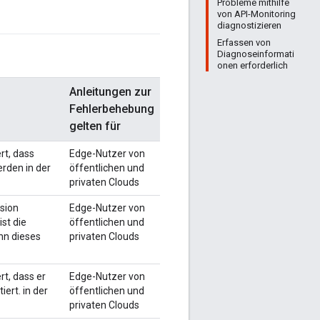
Probleme mithilfe
von API-Monitoring
diagnostizieren
Erfassen von
Diagnoseinformati
onen erforderlich
Anleitungen zur
Fehlerbehebung
gelten für
rt, dass
Edge-Nutzer von
rden in der
öffentlichen und
privaten Clouds
rsion
Edge-Nutzer von
st die
öffentlichen und
nn dieses
privaten Clouds
rt, dass er
Edge-Nutzer von
rt. in der
öffentlichen und
privaten Clouds