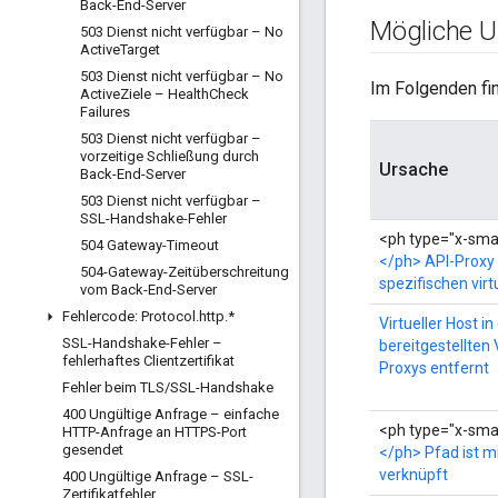
Back-End-Server
Mögliche U
503 Dienst nicht verfügbar – No
Active
Target
503 Dienst nicht verfügbar – No
Im Folgenden fin
Active
Ziele – Health
Check
Failures
503 Dienst nicht verfügbar –
vorzeitige Schließung durch
Ursache
Back-End-Server
503 Dienst nicht verfügbar –
SSL-Handshake-Fehler
<ph type="x-smar
504 Gateway-Timeout
</ph> API-Proxy
504-Gateway-Zeitüberschreitung
spezifischen virt
vom Back-End-Server
Fehlercode: Protocol
.
http
.
*
Virtueller Host in
SSL-Handshake-Fehler –
bereitgestellten 
fehlerhaftes Clientzertifikat
Proxys entfernt
Fehler beim TLS
/
SSL-Handshake
400 Ungültige Anfrage – einfache
<ph type="x-smar
HTTP-Anfrage an HTTPS-Port
gesendet
</ph> Pfad ist m
verknüpft
400 Ungültige Anfrage – SSL-
Zertifikatfehler