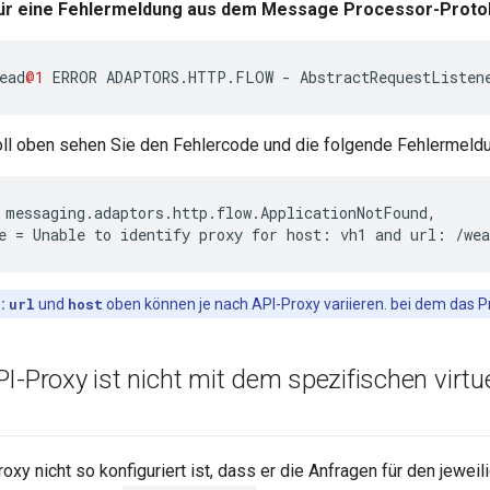
für eine Fehlermeldung aus dem Message Processor-Proto
ead
@1
ERROR
ADAPTORS
.
HTTP
.
FLOW
-
AbstractRequestListen
ll oben sehen Sie den Fehlercode und die folgende Fehlermeldu
 messaging.adaptors.http.flow.ApplicationNotFound,

e = Unable to identify proxy for host: vh1 and url: /wea
:
url
und
host
oben können je nach API-Proxy variieren. bei dem das Pr
I-Proxy ist nicht mit dem spezifischen virtu
xy nicht so konfiguriert ist, dass er die Anfragen für den jeweili