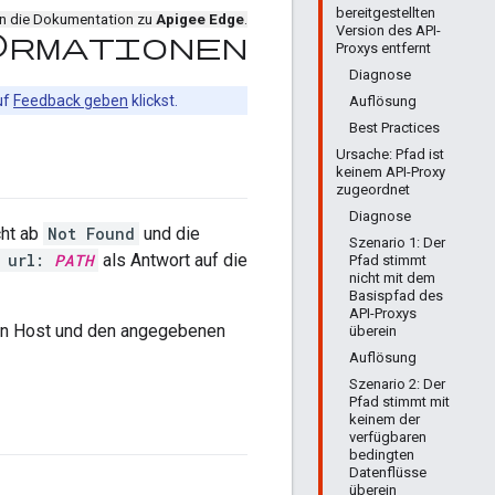
bereitgestellten
en die Dokumentation zu
Apigee Edge
.
Version des API-
formationen
Proxys entfernt
Diagnose
uf
Feedback geben
klickst.
Auflösung
Best Practices
Ursache: Pfad ist
keinem API-Proxy
zugeordnet
Diagnose
ht ab
Not Found
und die
Szenario 1: Der
 url:
PATH
als Antwort auf die
Pfad stimmt
nicht mit dem
Basispfad des
API-Proxys
len Host und den angegebenen
überein
Auflösung
Szenario 2: Der
Pfad stimmt mit
keinem der
verfügbaren
bedingten
Datenflüsse
überein