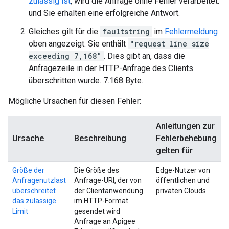
zulässig ist
, wird die Anfrage ohne Fehler verarbeitet.
und Sie erhalten eine erfolgreiche Antwort.
Gleiches gilt für die
faultstring
im
Fehlermeldung
oben angezeigt. Sie enthält
"request line size
exceeding 7,168"
. Dies gibt an, dass die
Anfragezeile in der HTTP-Anfrage des Clients
überschritten wurde. 7.168 Byte.
Mögliche Ursachen für diesen Fehler:
Anleitungen zur
Ursache
Beschreibung
Fehlerbehebung
gelten für
Größe der
Die Größe des
Edge-Nutzer von
Anfragenutzlast
Anfrage-URI, der von
öffentlichen und
überschreitet
der Clientanwendung
privaten Clouds
das zulässige
im HTTP-Format
Limit
gesendet wird
Anfrage an Apigee