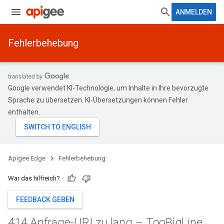
ANMELDEN
Fehlerbehebung
Google verwendet KI-Technologie, um Inhalte in Ihre bevorzugte
Sprache zu übersetzen. KI-Übersetzungen können Fehler
enthalten.
Apigee Edge
Fehlerbehebung
War das hilfreich?
FEEDBACK GEBEN
414 Anfrage-URI zu lang – Too
Big
Line