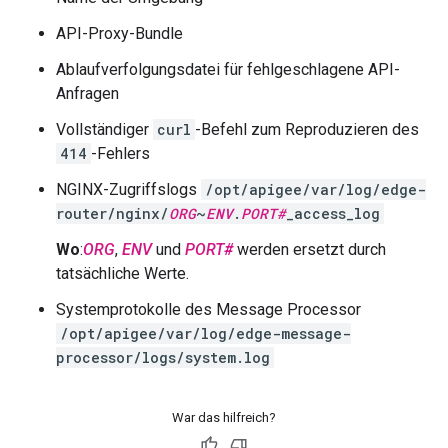
API-Proxy-Bundle
Ablaufverfolgungsdatei für fehlgeschlagene API-
Anfragen
Vollständiger
curl
-Befehl zum Reproduzieren des
414
-Fehlers
NGINX-Zugriffslogs
/opt/apigee/var/log/edge-
router/nginx/
ORG
~
ENV
.
PORT#
_access_log
Wo
:
ORG
,
ENV
und
PORT#
werden ersetzt durch
tatsächliche Werte.
Systemprotokolle des Message Processor
/opt/apigee/var/log/edge-message-
processor/logs/system.log
War das hilfreich?