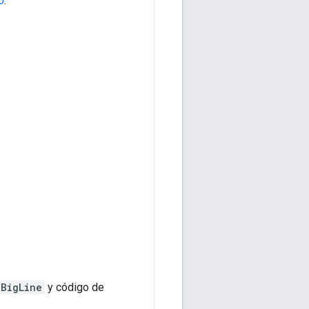
o
.
oBigLine
y código de