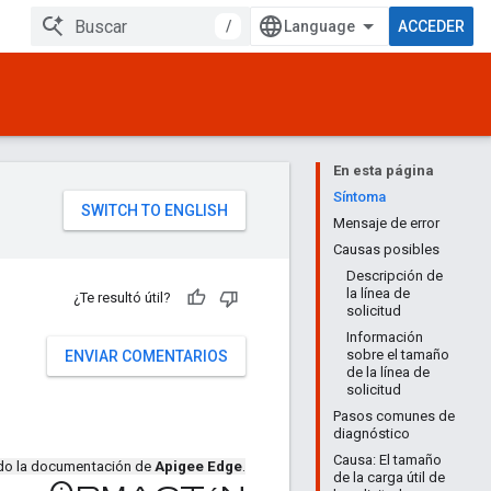
/
ACCEDER
En esta página
Síntoma
Mensaje de error
Causas posibles
Descripción de
la línea de
¿Te resultó útil?
solicitud
-
Información
sobre el tamaño
ENVIAR COMENTARIOS
de la línea de
solicitud
Pasos comunes de
diagnóstico
Causa: El tamaño
ndo la documentación de
Apigee Edge
.
de la carga útil de