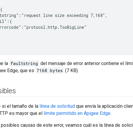
{

tstring":"request line size exceeding 7,168",

il":{

rrorcode":"protocol.http.TooBigLine"

ue la
faultstring
del mensaje de error anterior contiene el lími
igee Edge, que es
7168 bytes
(7 KB).
ibles
e si el tamaño de la
línea de solicitud
que envía la aplicación cli
 HTTP es mayor que el
límite permitido en Apigee Edge
.
 posibles causas de este error, veamos cuál es la línea de soli