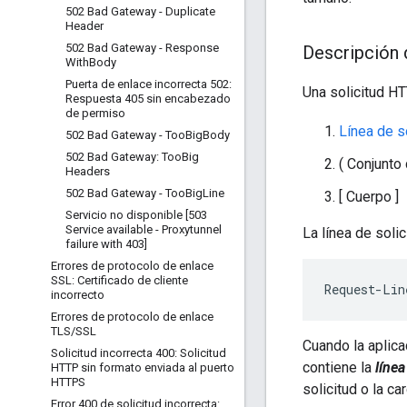
502 Bad Gateway - Duplicate
Header
502 Bad Gateway - Response
Descripción d
With
Body
Puerta de enlace incorrecta 502:
Una solicitud HT
Respuesta 405 sin encabezado
de permiso
Línea de s
502 Bad Gateway - Too
Big
Body
502 Bad Gateway: Too
Big
( Conjunt
Headers
502 Bad Gateway - Too
Big
Line
[ Cuerpo ]
Servicio no disponible [503
Service available - Proxytunnel
La línea de soli
failure with 403]
Errores de protocolo de enlace
SSL: Certificado de cliente
Request-Lin
incorrecto
Errores de protocolo de enlace
TLS
/
SSL
Cuando la aplicac
Solicitud incorrecta 400: Solicitud
contiene la
línea
HTTP sin formato enviada al puerto
HTTPS
solicitud o la car
Error 400 de solicitud incorrecta: