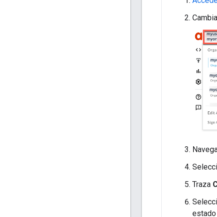
Accede
Cambia 
Naveg
Selecci
Traza
C
Selecci
estad