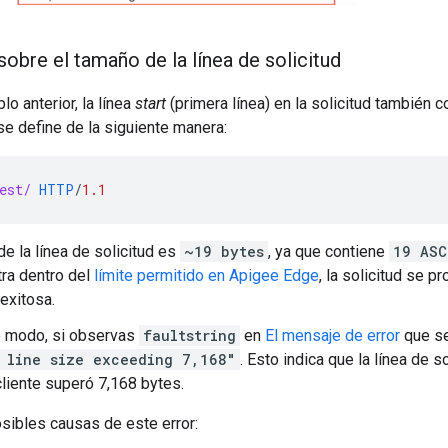
obre el tamaño de la línea de solicitud
lo anterior, la línea
start
(primera línea) en la solicitud también
 se define de la siguiente manera:
est/
HTTP
/
1.1
de la línea de solicitud es
~19 bytes
, ya que contiene
19 ASC
ra dentro del
límite permitido en Apigee Edge
, la solicitud se p
exitosa.
 modo, si observas
faultstring
en
El mensaje de error
que se
 line size exceeding 7,168"
. Esto indica que la línea de s
cliente superó 7,168 bytes.
sibles causas de este error: