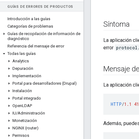
GUÍAS DE ERRORES DE PRODUCTOS
Introducción a las guías
Síntoma
Categorías de problemas
Guías de recopilación de información de
diagnóstico
La aplicación c
Referencia del mensaje de error
error
protocol
Todas las guías
Analytics
Mensaje de
Depuración
Implementación
Portal para desarrolladores (Drupal)
La aplicación cl
Instalación
Portal integrado
HTTP
/
1.1
41
Open
LDAP
IU
/
Administración
Monetización
Además, puedes 
NGINX (router)
Permisos