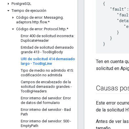
{

Postgre
SQL
   "fault":
Tiempo de ejecución
      "faul
Código de error: Messaging
.
      "deta
adaptors
.
http
.
flow
.
*
         "e
Código de error: Protocol
.
http
.
*
      }

Error 400 de solicitud incorrecta:
   }

Duplicate
Header
}
Entidad de solicitud demasiado
grande 413 - Too
Big
Body
URI de solicitud 414 demasiado
Ten en cuenta q
largo - Too
Big
Line
solicitud en Ap
Tipo de medio no admitido 415:
codificación no admitida
Campos de encabezado de la
Causas pos
solicitud demasiado grandes -
Too
Big
Headers
Error interno del servidor: Error
Este error ocurr
de datos del formulario
de la solicitud
Error interno del servidor - Bad
Path
Antes de ver las
Error interno del servidor: 500 -
Empty
Path
tamaño.