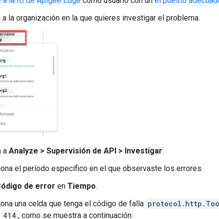
 a la IU de Apigee Edge
como usuario con un
el puesto adecuad
a la organización en la que quieres investigar el problema.
a a
Analyze > Supervisión de API > Investigar
.
ona el período específico en el que observaste los errores.
ódigo de error
en
Tiempo
.
ona una celda que tenga el código de falla
protocol.http.To
o
414
, como se muestra a continuación: