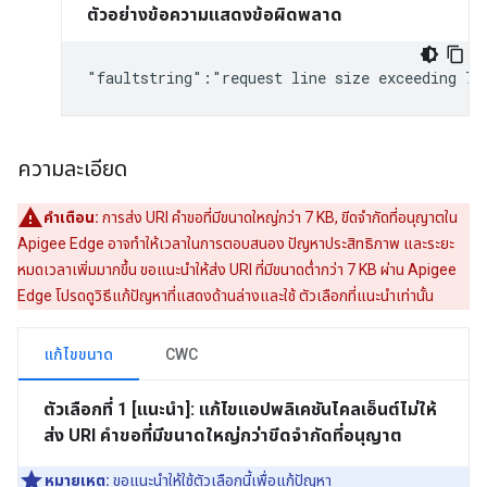
ตัวอย่างข้อความแสดงข้อผิดพลาด
"faultstring":"request line size exceeding 7,
ความละเอียด
คำเตือน:
การส่ง URI คำขอที่มีขนาดใหญ่กว่า 7 KB, ขีดจำกัดที่อนุญาตใน
Apigee Edge อาจทำให้เวลาในการตอบสนอง ปัญหาประสิทธิภาพ และระยะ
หมดเวลาเพิ่มมากขึ้น ขอแนะนำให้ส่ง URI ที่มีขนาดต่ำกว่า 7 KB ผ่าน Apigee
Edge โปรดดูวิธีแก้ปัญหาที่แสดงด้านล่างและใช้ ตัวเลือกที่แนะนำเท่านั้น
แก้ไขขนาด
CWC
ตัวเลือกที่ 1 [แนะนำ]: แก้ไขแอปพลิเคชันไคลเอ็นต์ไม่ให้
ส่ง URI คำขอที่มีขนาดใหญ่กว่าขีดจำกัดที่อนุญาต
หมายเหตุ:
ขอแนะนำให้ใช้ตัวเลือกนี้เพื่อแก้ปัญหา