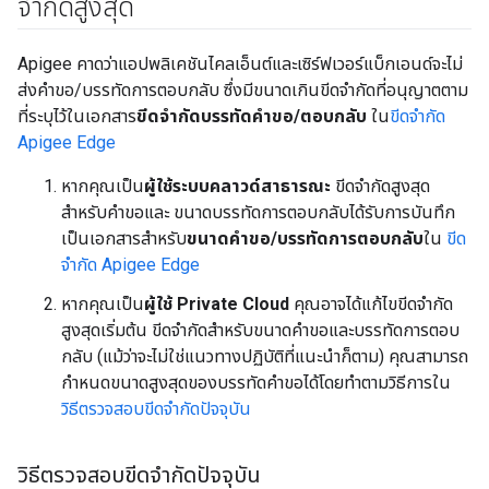
จำกัดสูงสุด
Apigee คาดว่าแอปพลิเคชันไคลเอ็นต์และเซิร์ฟเวอร์แบ็กเอนด์จะไม่
ส่งคำขอ/บรรทัดการตอบกลับ ซึ่งมีขนาดเกินขีดจำกัดที่อนุญาตตาม
ที่ระบุไว้ในเอกสาร
ขีดจำกัดบรรทัดคำขอ/ตอบกลับ
ใน
ขีดจำกัด
Apigee Edge
หากคุณเป็น
ผู้ใช้ระบบคลาวด์สาธารณะ
ขีดจำกัดสูงสุด
สำหรับคำขอและ ขนาดบรรทัดการตอบกลับได้รับการบันทึก
เป็นเอกสารสำหรับ
ขนาดคําขอ/บรรทัดการตอบกลับ
ใน
ขีด
จำกัด Apigee Edge
หากคุณเป็น
ผู้ใช้ Private Cloud
คุณอาจได้แก้ไขขีดจำกัด
สูงสุดเริ่มต้น ขีดจำกัดสำหรับขนาดคำขอและบรรทัดการตอบ
กลับ (แม้ว่าจะไม่ใช่แนวทางปฏิบัติที่แนะนำก็ตาม) คุณสามารถ
กำหนดขนาดสูงสุดของบรรทัดคำขอได้โดยทำตามวิธีการใน
วิธีตรวจสอบขีดจำกัดปัจจุบัน
วิธีตรวจสอบขีดจำกัดปัจจุบัน