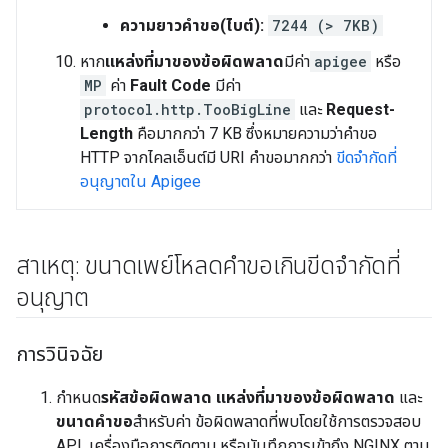
ความยาวคำขอ(ไบต์):
7244 (> 7KB)
หาก
แหล่งที่มาของข้อผิดพลาด
มีค่า
apigee
หรือ
MP
ค่า
Fault Code
มีค่า
protocol.http.TooBigLine
และ
Request-
Length
คือมากกว่า 7 KB ซึ่งหมายความว่าคำขอ
HTTP จากไคลเอ็นต์มี URI คำขอมากกว่า
ขีดจำกัดที่
อนุญาตใน Apigee
สาเหตุ: ขนาดเพย์โหลดคำขอเกินขีดจำกัดที่
อนุญาต
การวินิจฉัย
กำหนด
รหัสข้อผิดพลาด
แหล่งที่มาของข้อผิดพลาด
และ
ขนาดคำขอ
สำหรับค่า ข้อผิดพลาดที่พบโดยใช้การตรวจสอบ
API, เครื่องมือการติดตาม หรือบันทึกการเข้าถึง NGINX ตาม