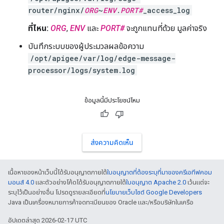
router/nginx/
ORG
~
ENV
.
PORT#
_access_log
ที่ไหน:
ORG
,
ENV
และ
PORT#
จะถูกแทนที่ด้วย มูลค่าจริง
บันทึกระบบของผู้ประมวลผลข้อความ
/opt/apigee/var/log/edge-message-
processor/logs/system.log
ข้อมูลนี้มีประโยชน์ไหม
ส่งความคิดเห็น
เนื้อหาของหน้าเว็บนี้ได้รับอนุญาตภายใต้
ใบอนุญาตที่ต้องระบุที่มาของครีเอทีฟคอม
มอนส์ 4.0
และตัวอย่างโค้ดได้รับอนุญาตภายใต้
ใบอนุญาต Apache 2.0
เว้นแต่จะ
ระบุไว้เป็นอย่างอื่น โปรดดูรายละเอียดที่
นโยบายเว็บไซต์ Google Developers
Java เป็นเครื่องหมายการค้าจดทะเบียนของ Oracle และ/หรือบริษัทในเครือ
อัปเดตล่าสุด 2026-02-17 UTC