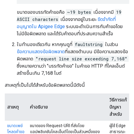
ขนาดของบรรทัดคำขอคือ
~19 bytes
เนื่องจากมี
19
ASCII characters
เนื่องจากอยู่ในระยะ
ขีดจำกัดที่
อนุญาตใน Apigee Edge
ระบบจะดำเนินการกับคำขอโดย
ไม่มีข้อผิดพลาด และได้รับคำตอบที่ประสบความสำเร็จ
ในทำนองเดียวกัน หากคุณดูที่
faultstring
ในส่วน
ข้อความแสดงข้อผิดพลาด
ที่แสดงด้านบน มีข้อความแสดงข้อ
ผิดพลาด
"request line size exceeding 7,168"
ซึ่งหมายความว่า "บรรทัดคำขอ" ในคำขอ HTTP ที่ไคลเอ็นต์
สร้างขึ้นเกิน 7,168 ไบต์
สาเหตุที่เป็นไปได้สำหรับข้อผิดพลาดนี้มีดังนี้
วิธีการแก้
สาเหตุ
คำอธิบาย
ปัญหา
สำหรับ
ขนาดเพย์
ขนาดของ Request-URI ที่ส่งโดย
ผู้ใช้ Edge
โหลดคำขอ
แอปพลิเคชันไคลเอ็นต์โดยเป็นส่วนหนึ่งของ
สาธารณะ