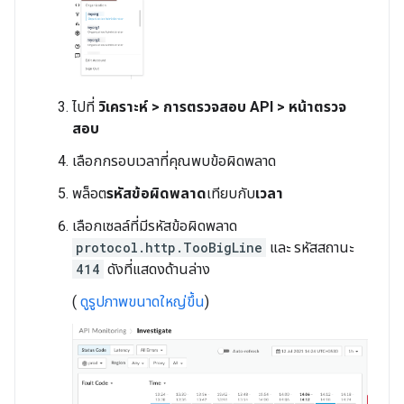
ไปที่
วิเคราะห์ > การตรวจสอบ API > หน้าตรวจ
สอบ
เลือกกรอบเวลาที่คุณพบข้อผิดพลาด
พล็อต
รหัสข้อผิดพลาด
เทียบกับ
เวลา
เลือกเซลล์ที่มีรหัสข้อผิดพลาด
protocol.http.TooBigLine
และ รหัสสถานะ
414
ดังที่แสดงด้านล่าง
(
ดูรูปภาพขนาดใหญ่ขึ้น
)