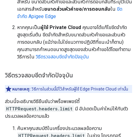
สำหรับ ขนาดส่วนหัวคำขอและส่วนหัวการตอบกลับที่ระบุไว้เป็น
เอกสารสำหรับ
ขนาดส่วนหัวคำขอ/การตอบกลับ
ใน
ขีด
จำกัด Apigee Edge
หากคุณเป็น
ผู้ใช้ Private Cloud
คุณอาจได้แก้ไขขีดจำกัด
สูงสุดเริ่มต้น ขีดจำกัดสำหรับขนาดส่วนหัวคำขอและส่วนหัว
การตอบกลับ (แม้ว่าจะไม่ใช่แนวทางปฏิบัติที่แนะนำก็ตาม)
คุณสามารถกำหนดขนาดสูงสุดของส่วนหัวคำขอได้โดยทำตาม
วิธีการใน
วิธีตรวจสอบขีดจำกัดปัจจุบัน
วิธีตรวจสอบขีดจำกัดปัจจุบัน
หมายเหตุ:
วิธีการในส่วนนี้มีไว้สำหรับผู้ใช้ Edge Private Cloud เท่านั้น
ส่วนนี้จะอธิบายวิธียืนยันว่าพร็อพเพอร์ตี้
HTTPRequest.headers.limit
มี อัปเดตเป็นค่าใหม่ให้กับตัว
ประมวลผลข้อความแล้ว
ค้นหาคุณสมบัติในเครื่องประมวลผลข้อความ
HTTPRequest.headers.limit
ในช่วง ไดเรกทอรี