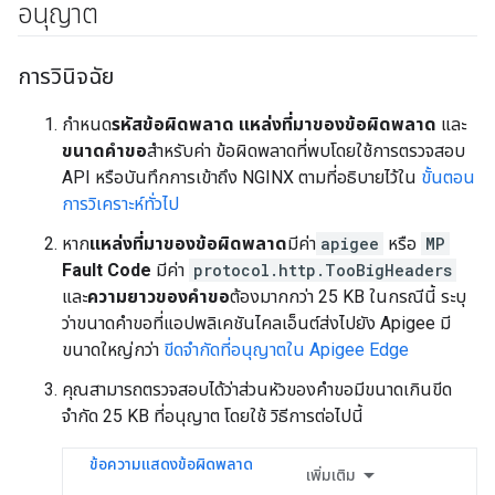
อนุญาต
การวินิจฉัย
กำหนด
รหัสข้อผิดพลาด
แหล่งที่มาของข้อผิดพลาด
และ
ขนาดคำขอ
สำหรับค่า ข้อผิดพลาดที่พบโดยใช้การตรวจสอบ
API หรือบันทึกการเข้าถึง NGINX ตามที่อธิบายไว้ใน
ขั้นตอน
การวิเคราะห์ทั่วไป
หาก
แหล่งที่มาของข้อผิดพลาด
มีค่า
apigee
หรือ
MP
Fault Code
มีค่า
protocol.http.TooBigHeaders
และ
ความยาวของคำขอ
ต้องมากกว่า 25 KB ในกรณีนี้ ระบุ
ว่าขนาดคำขอที่แอปพลิเคชันไคลเอ็นต์ส่งไปยัง Apigee มี
ขนาดใหญ่กว่า
ขีดจำกัดที่อนุญาตใน Apigee Edge
คุณสามารถตรวจสอบได้ว่าส่วนหัวของคำขอมีขนาดเกินขีด
จำกัด 25 KB ที่อนุญาต โดยใช้ วิธีการต่อไปนี้
ข้อความแสดงข้อผิดพลาด
เพิ่มเติม