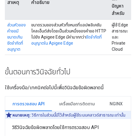
สาเหตุ
คำอธิบาย
ปัญหา
สำหรับ
ส่วนหัวของ
ขนาดรวมของส่วนหัวทั้งหมดที่แอปพลิเคชัน
ผู้ใช้ Edge
คำขอมี
ไคลเอ็นต์ส่งโดยเป็นส่วนหนึ่งของคำขอ HTTP
สาธารณะ
ขนาดเกิน
ไปยัง Apigee Edge มีค่ามากกว่า
ขีดจำกัดที่
และ
ขีดจำกัดที่
อนุญาตใน Apigee Edge
Private
อนุญาต
Cloud
ขั้นตอนการวินิจฉัยทั่วไป
ใช้เครื่องมือ/เทคนิคต่อไปนี้เพื่อวินิจฉัยข้อผิดพลาดนี้
การตรวจสอบ API
เครื่องมือการติดตาม
NGINX
หมายเหตุ:
วิธีการในส่วนนี้มีไว้สำหรับผู้ใช้ระบบคลาวด์สาธารณะเท่านั้น
วิธีวินิจฉัยข้อผิดพลาดโดยใช้การตรวจสอบ API