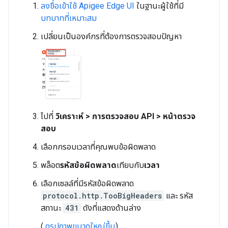
ลงชื่อเข้าใช้ Apigee Edge UI
ในฐานะผู้ใช้ที่มี
บทบาทที่เหมาะสม
เปลี่ยนเป็นองค์กรที่ต้องการตรวจสอบปัญหา
ไปที่
วิเคราะห์ > การตรวจสอบ API > หน้าตรวจ
สอบ
เลือกกรอบเวลาที่คุณพบข้อผิดพลาด
พล็อต
รหัสข้อผิดพลาด
เทียบกับ
เวลา
เลือกเซลล์ที่มีรหัสข้อผิดพลาด
protocol.http.TooBigHeaders
และ รหัส
สถานะ
431
ดังที่แสดงด้านล่าง
(
ดูรูปภาพขนาดใหญ่ขึ้น
)