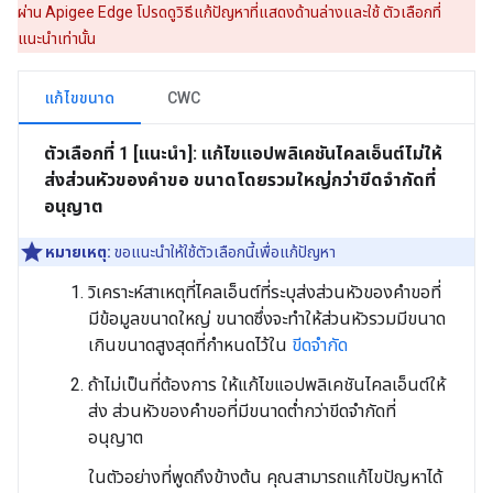
ผ่าน Apigee Edge โปรดดูวิธีแก้ปัญหาที่แสดงด้านล่างและใช้ ตัวเลือกที่
แนะนำเท่านั้น
แก้ไขขนาด
CWC
ตัวเลือกที่ 1 [แนะนำ]: แก้ไขแอปพลิเคชันไคลเอ็นต์ไม่ให้
ส่งส่วนหัวของคำขอ ขนาดโดยรวมใหญ่กว่าขีดจำกัดที่
อนุญาต
หมายเหตุ:
ขอแนะนำให้ใช้ตัวเลือกนี้เพื่อแก้ปัญหา
วิเคราะห์สาเหตุที่ไคลเอ็นต์ที่ระบุส่งส่วนหัวของคำขอที่
มีข้อมูลขนาดใหญ่ ขนาดซึ่งจะทำให้ส่วนหัวรวมมีขนาด
เกินขนาดสูงสุดที่กำหนดไว้ใน
ขีดจำกัด
ถ้าไม่เป็นที่ต้องการ ให้แก้ไขแอปพลิเคชันไคลเอ็นต์ให้
ส่ง ส่วนหัวของคำขอที่มีขนาดต่ำกว่าขีดจำกัดที่
อนุญาต
ในตัวอย่างที่พูดถึงข้างต้น คุณสามารถแก้ไขปัญหาได้