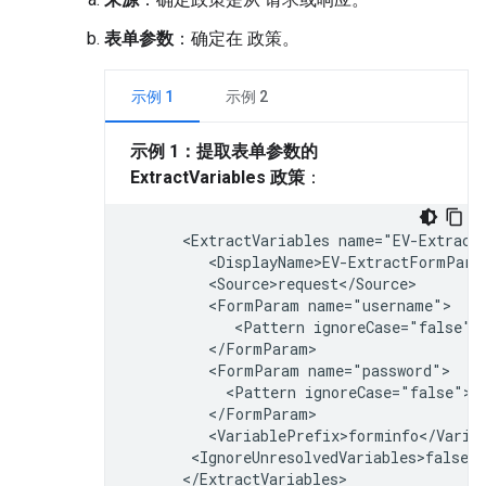
表单参数
：确定在 政策。
示例 1
示例 2
示例 1：提取表单参数的
ExtractVariables 政策
：
      <ExtractVariables name="EV-ExtractF
         <DisplayName>EV-ExtractFormParam
         <Source>request</Source>

         <FormParam name="username">

            <Pattern ignoreCase="false">{
         </FormParam>

         <FormParam name="password">

           <Pattern ignoreCase="false">{p
         </FormParam>

         <VariablePrefix>forminfo</Variab
       <IgnoreUnresolvedVariables>false</
      </ExtractVariables>
