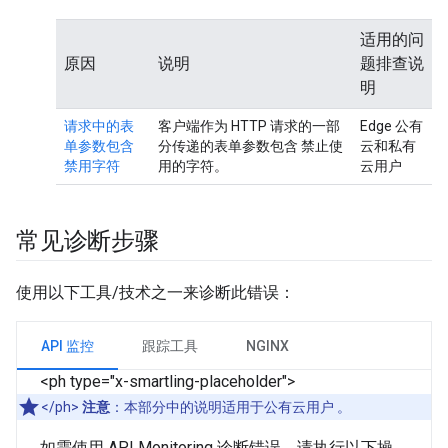
适用的问
原因
说明
题排查说
明
请求中的表
客户端作为 HTTP 请求的一部
Edge 公有
单参数包含
分传递的表单参数包含
禁止
使
云和私有
禁用字符
用的字符。
云用户
常见诊断步骤
使用以下工具/技术之一来诊断此错误：
API 监控
跟踪工具
NGINX
<ph type="x-smartling-placeholder">
</ph>
注意
：本部分中的说明适用于公有云用户 。
如需使用 API Monitoring 诊断错误，请执行以下操