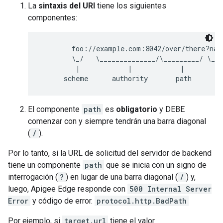
La
sintaxis del URI
tiene los siguientes
componentes:
        foo://example.com:8042/over/there?name
        \_/   \______________/\_________/ \___
         |            |            |          
El componente
path
es
obligatorio
y DEBE
comenzar con y siempre tendrán una barra diagonal
(
/
).
Por lo tanto, si la URL de solicitud del servidor de backend
tiene un componente
path
que se inicia con un signo de
interrogación (
?
) en lugar de una barra diagonal (
/
) y,
luego, Apigee Edge responde con
500 Internal Server
Error
y código de error.
protocol.http.BadPath
Por ejemplo, si
target.url
tiene el valor