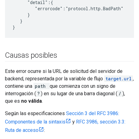
      "detail":{

         "errorcode":"protocol.http.BadPath"

      }

   }

}
Causas posibles
Este error ocurre si la URL de solicitud del servidor de
backend, representada por la variable de flujo
target.url
,
contiene una
path
que comienza con un signo de
interrogación (
?
) en su lugar de una barra diagonal (
/
),
que es
no válida
.
Según las especificaciones
Sección 3 del RFC 3986:
Componentes de la sintaxis
y
RFC 3986, sección 3.3:
Ruta de acceso
: