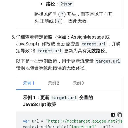
路径
：
?json
路径以问号 (
?
) 开头，而不是以正向开
头 正斜线 (
/
)
，因此无效。
仔细查看特定策略（例如：AssignMessage 或
JavaScript）修改或 更新流变量
target.url
，并确
定导致 将
target.url
更新为具有
无效路径
。
以下是一些示例政策，用于更新流变量
target.url
错误地包含导致此错误的无效路径。
示例 1
示例 2
示例 3
示例 1：更新
target.url
变量的
JavaScript 政策
var
url
=
"https://mocktarget.apigee.net?json
context
.
setVariable
(
"target.url"
,
url
);