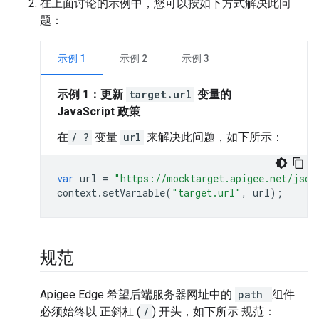
在上面讨论的示例中，您可以按如下方式解决此问
题：
示例 1
示例 2
示例 3
示例 1：更新
target.url
变量的
JavaScript 政策
在
/
?
变量
url
来解决此问题，如下所示：
var
url
=
"https://mocktarget.apigee.net/json
context
.
setVariable
(
"target.url"
,
url
);
规范
Apigee Edge 希望后端服务器网址中的
path
组件
必须始终以
正斜杠 (
/
)
开头，如下所示 规范：