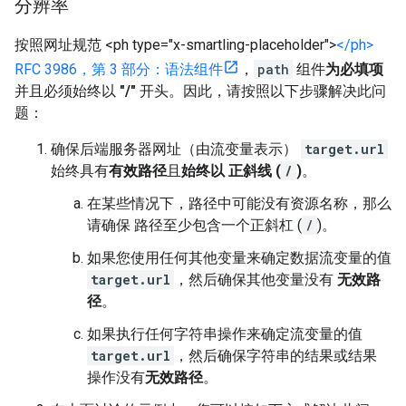
分辨率
按照网址规范 <ph type="x-smartling-placeholder">
</ph>
RFC 3986，第 3 部分：语法组件
，
path
组件
为必填项
并且必须始终以
"/"
开头。因此，请按照以下步骤解决此问
题：
确保后端服务器网址（由流变量表示）
target.url
始终具有
有效路径
且
始终以 正斜线 (
/
)
。
在某些情况下，路径中可能没有资源名称，那么
请确保 路径至少包含一个正斜杠 (
/
)。
如果您使用任何其他变量来确定数据流变量的值
target.url
，然后确保其他变量没有
无效路
径
。
如果执行任何字符串操作来确定流变量的值
target.url
，然后确保字符串的结果或结果
操作没有
无效路径
。