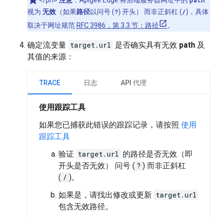
视为
无效
（如果
路径
以问号 (
?
) 开头）
而非正斜杠 (
/
)，具体
取决于网址规范
RFC 3986，第 3.3 节：路径
。
确定流变量
target.url
是否确实具有无效
path
及
其值的来源：
TRACE
日志
API 代理
使用跟踪工具
如果您已捕获此错误的跟踪记录，请按照
使用
跟踪工具
验证
target.url
的路径是否无效（即
开头是否无效） 问号 (
?
) 而非正斜杠
(
/
)。
如果是，请找出修改或更新
target.url
包含无效路径。