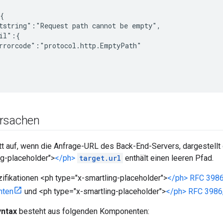
{

tstring":"Request path cannot be empty",

il":{

rrorcode":"protocol.http.EmptyPath"

rsachen
itt auf, wenn die Anfrage-URL des Back-End-Servers, dargestellt
ng-placeholder">
</ph>
target.url
enthält einen leeren Pfad.
fikationen <ph type="x-smartling-placeholder">
</ph> RFC 3986,
nten
und <ph type="x-smartling-placeholder">
</ph> RFC 3986,
yntax
besteht aus folgenden Komponenten: