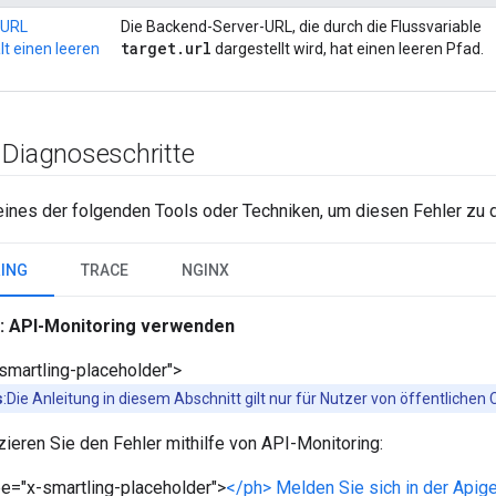
-URL
Die Backend-Server-URL, die durch die Flussvariable
target
.
url
ält einen leeren
dargestellt wird, hat einen leeren Pfad.
 Diagnoseschritte
ines der folgenden Tools oder Techniken, um diesen Fehler zu d
RING
TRACE
NGINX
: API-Monitoring verwenden
smartling-placeholder">
s
:Die Anleitung in diesem Abschnitt gilt nur für Nutzer von öffentlichen 
zieren Sie den Fehler mithilfe von API-Monitoring:
e="x-smartling-placeholder">
</ph> Melden Sie sich in der Api