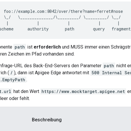
  foo://example.com:8042/over/there?name=ferret#nose

  \_/   \______________/\_________/ \_________/ \__/

   |            |            |            |       |

onente
path
ist
erforderlich
und MUSS immer einen Schrägstric
ren Zeichen im Pfad vorhanden sind.
Anfrage-URL des Back-End-Servers den Parameter
path
nicht en
ich (
/
), dann ist Apigee Edge antwortet mit
500 Internal Se
p.EmptyPath
.
t.url
hat den Wert
https://www.mocktarget.apigee.net
en
eer oder fehlt.
Beschreibung