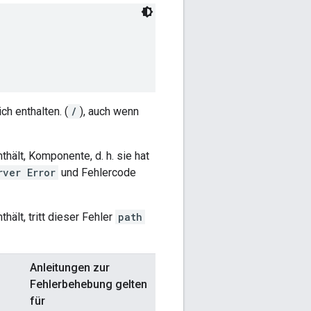
h enthalten. (
/
), auch wenn
thält, Komponente, d. h. sie hat
rver Error
und Fehlercode
thält, tritt dieser Fehler
path
Anleitungen zur
Fehlerbehebung gelten
für