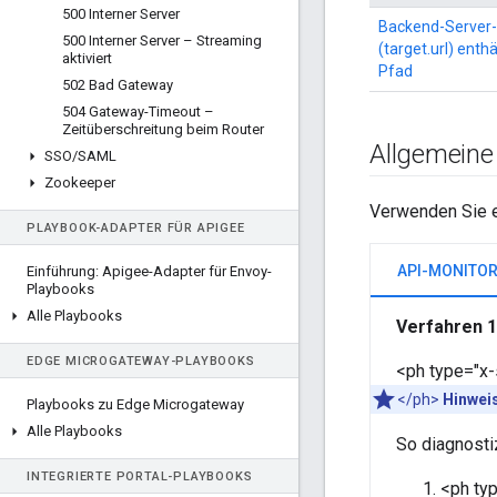
500 Interner Server
Backend-Server
500 Interner Server – Streaming
(target.url) enth
aktiviert
Pfad
502 Bad Gateway
504 Gateway-Timeout –
Zeitüberschreitung beim Router
Allgemeine
SSO
/
SAML
Zookeeper
Verwenden Sie e
PLAYBOOK-ADAPTER FÜR APIGEE
API-MONITO
Einführung: Apigee-Adapter für Envoy-
Playbooks
Alle Playbooks
Verfahren 1
EDGE MICROGATEWAY-PLAYBOOKS
<ph type="x-
</ph>
Hinwei
Playbooks zu Edge Microgateway
Alle Playbooks
So diagnosti
INTEGRIERTE PORTAL-PLAYBOOKS
<ph typ