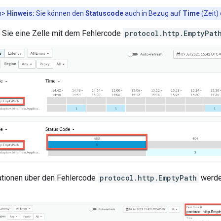
h>
Hinweis:
Sie können den
Statuscode
auch in Bezug auf
Time
(Zeit) 
 Sie eine Zelle mit dem Fehlercode
protocol.http.EmptyPat
ationen über den Fehlercode
protocol.http.EmptyPath
werde