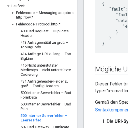
{

Laufzeit
   "fault":
Fehlercode – Messaging
.
adaptors
.
      "faul
http
.
flow
.
*
      "deta
Fehlercode: Protocol
.
http
.
*
         "e
400 Bad Request – Duplicate
      }

Header
   }

413 Anfrageentität zu groß –
}
Too
Big
Body
414 Anfrage-URI zu lang – Too
Big
Line
415 Nicht unterstützter
Mögliche U
Medientyp – nicht unterstützte
Codierung
431 Anfrageheader-Felder zu
Dieser Fehler tr
groß – Too
Big
Headers
type="x-smartli
500 Interner Serverfehler – Bad
Form
Data
Gemäß den Spezi
500 Interner Serverfehler – Bad
Path
Syntaxkompone
500 Interner Serverfehler –
Leerer Pfad
Die
URI-S
502 Bad Gateway – Duplicate