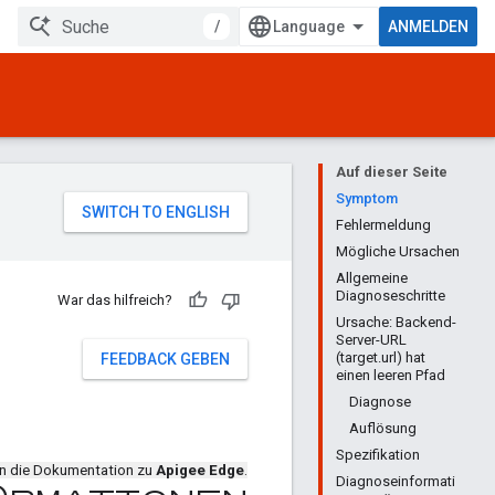
/
ANMELDEN
Auf dieser Seite
Symptom
Fehlermeldung
Mögliche Ursachen
Allgemeine
Diagnoseschritte
War das hilfreich?
Ursache: Backend-
d
Server-URL
(target.url) hat
FEEDBACK GEBEN
einen leeren Pfad
Diagnose
Auflösung
Spezifikation
en die Dokumentation zu
Apigee Edge
.
Diagnoseinformati