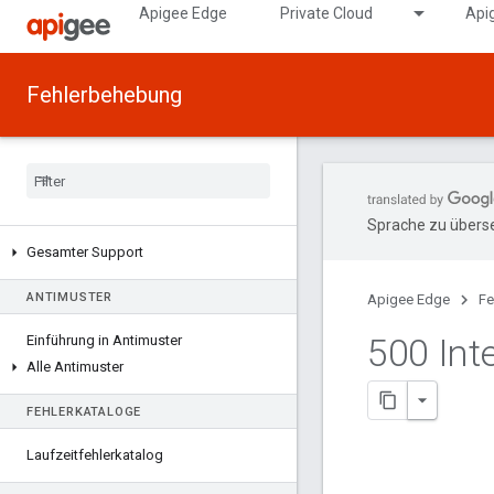
Apigee Edge
Private Cloud
Api
Fehlerbehebung
Sprache zu überse
Gesamter Support
ANTIMUSTER
Apigee Edge
Fe
500 Int
Einführung in Antimuster
Alle Antimuster
FEHLERKATALOGE
Laufzeitfehlerkatalog