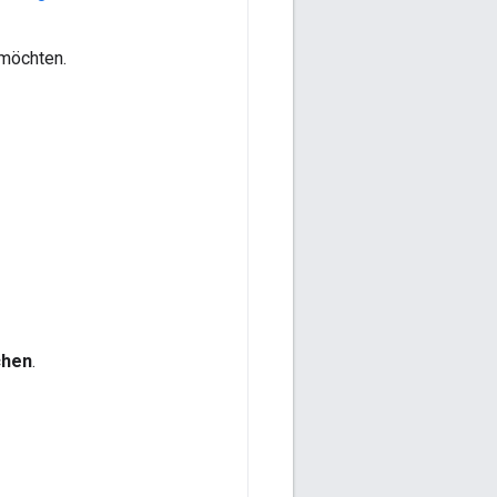
 möchten.
chen
.