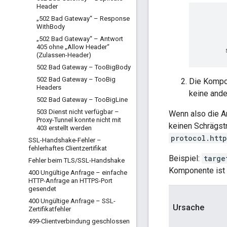
Header
„502 Bad Gateway“ – Response
      
With
Body
      
„502 Bad Gateway“ – Antwort
      
405 ohne „Allow Header“
(Zulassen-Header)
502 Bad Gateway – Too
Big
Body
502 Bad Gateway – Too
Big
Die Komp
Headers
keine ande
502 Bad Gateway – Too
Big
Line
503 Dienst nicht verfügbar –
Wenn also die 
Proxy-Tunnel konnte nicht mit
keinen Schrägstr
403 erstellt werden
protocol.htt
SSL-Handshake-Fehler –
fehlerhaftes Clientzertifikat
Beispiel:
targe
Fehler beim TLS
/
SSL-Handshake
Komponente ist l
400 Ungültige Anfrage – einfache
HTTP-Anfrage an HTTPS-Port
gesendet
400 Ungültige Anfrage – SSL-
Ursache
Zertifikatfehler
499-Clientverbindung geschlossen