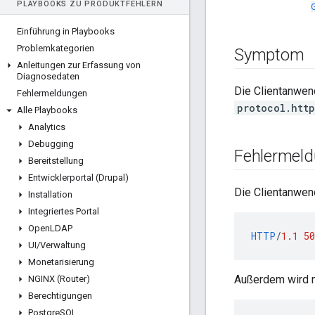
PLAYBOOKS ZU PRODUKTFEHLERN
Einführung in Playbooks
Problemkategorien
Symptom
Anleitungen zur Erfassung von
Diagnosedaten
Die Clientanwe
Fehlermeldungen
protocol.htt
Alle Playbooks
Analytics
Debugging
Fehlermel
Bereitstellung
Entwicklerportal (Drupal)
Die Clientanwen
Installation
Integriertes Portal
Open
LDAP
HTTP
/
1.1
50
UI
/
Verwaltung
Monetarisierung
Außerdem wird m
NGINX (Router)
Berechtigungen
Postgre
SQL