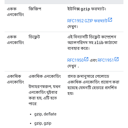
gzip
একক
জিজিপ
ইউনিক্স
ফরম্যাট।
এনকোডিং
RFC1952 GZIP ফরম্যাট
দেখুন।
একক
ডিফ্লেট
এই বিন্যাসটি ডিফ্লেট কম্প্রেশন
zlib
এনকোডিং
অ্যালগরিদম সহ
কাঠামো
ব্যবহার করে।
RFC1950
এবং
RFC1951
.
দেখুন
একাধিক
একাধিক এনকোডিং
প্রদত্ত ক্রমানুসারে পেলোডে
এনকোডিং
একাধিক এনকোডিং প্রয়োগ করা
উদাহরণস্বরূপ, যখন
হয়েছে যেমনটি হেডারে প্রদর্শিত
এনকোডিং দুইবার
হয়৷
করা হয়, এটি হতে
পারে:
gzip, deflate
gzip, gzip