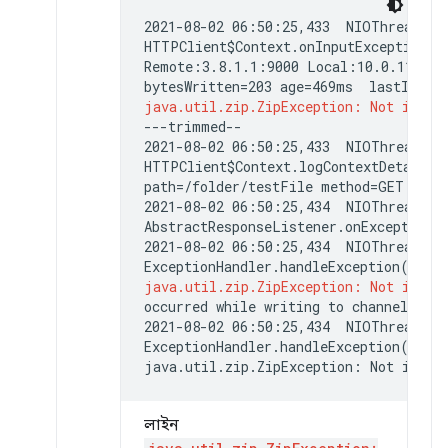
2021-08-02 06:50:25,433  NIOThread@2 
HTTPClient$Context.onInputException() 
Remote:3.8.1.1:9000 Local:10.0.115.32:
java.util.zip.ZipException: Not in GZ
---trimmed--

2021-08-02 06:50:25,433  NIOThread@2 
HTTPClient$Context.logContextDetails()
path=/folder/testFile method=GET. Chan
2021-08-02 06:50:25,434  NIOThread@2 
AbstractResponseListener.onException(
2021-08-02 06:50:25,434  NIOThread@2 
java.util.zip.ZipException: Not in GZ
occurred while writing to channel null

2021-08-02 06:50:25,434  NIOThread@2 
ExceptionHandler.handleException() : E
লাইন