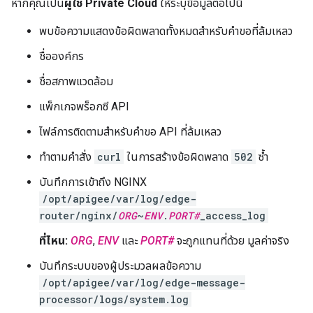
หากคุณเป็น
ผู้ใช้ Private Cloud
ให้ระบุข้อมูลต่อไปนี้
พบข้อความแสดงข้อผิดพลาดทั้งหมดสำหรับคำขอที่ล้มเหลว
ชื่อองค์กร
ชื่อสภาพแวดล้อม
แพ็กเกจพร็อกซี API
ไฟล์การติดตามสำหรับคำขอ API ที่ล้มเหลว
ทำตามคำสั่ง
curl
ในการสร้างข้อผิดพลาด
502
ซ้ำ
บันทึกการเข้าถึง NGINX
/opt/apigee/var/log/edge-
router/nginx/
ORG
~
ENV
.
PORT#
_access_log
ที่ไหน:
ORG
,
ENV
และ
PORT#
จะถูกแทนที่ด้วย มูลค่าจริง
บันทึกระบบของผู้ประมวลผลข้อความ
/opt/apigee/var/log/edge-message-
processor/logs/system.log