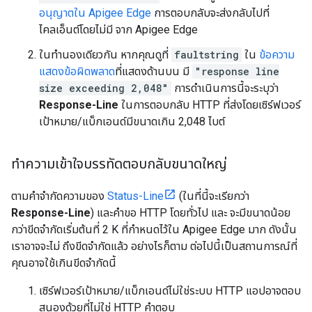
อนุญาตใน Apigee Edge
การตอบกลับจะส่งกลับไปที่
ไคลเอ็นต์โดยไม่มี จาก Apigee Edge
ในทำนองเดียวกัน หากคุณดูที่
faultstring
ใน
ข้อความ
แสดงข้อผิดพลาด
ที่แสดงด้านบน มี
"response line
size exceeding 2,048"
การดำเนินการนี้จะระบุว่า
Response-Line
ในการตอบกลับ HTTP ที่ส่งโดยเซิร์ฟเวอร์
เป้าหมาย/แบ็กเอนด์มีขนาดเกิน 2,048 ไบต์
ทำความเข้าใจบรรทัดตอบกลับขนาดใหญ่
ตามคำจำกัดความของ
Status-Line
(ในที่นี้จะเรียกว่า
Response-Line
) และคำขอ HTTP โดยทั่วไป และ จะมีขนาดน้อย
กว่าขีดจำกัดเริ่มต้นที่ 2 K ที่กำหนดไว้ใน Apigee Edge มาก ดังนั้น
เราอาจจะไม่ ถึงขีดจำกัดแล้ว อย่างไรก็ตาม ต่อไปนี้เป็นสถานการณ์ที่
คุณอาจใช้เกินขีดจำกัดนี้
เซิร์ฟเวอร์เป้าหมาย/แบ็กเอนด์ไม่ใช่ระบบ HTTP แอปอาจตอบ
สนองด้วยที่ไม่ใช่ HTTP คำตอบ