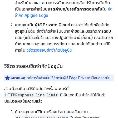
สำหรับคำขอและ ขนาดบรรทัดการตอบกลับได้รับการบันทึก
เป็นเอกสารสำหรับ
ขนาดคําขอ/บรรทัดการตอบกลับ
ใน
ขีด
จำกัด Apigee Edge
หากคุณเป็น
ผู้ใช้ Private Cloud
คุณอาจได้แก้ไขขีดจำกัด
สูงสุดเริ่มต้น ขีดจำกัดสำหรับขนาดคำขอและบรรทัดการตอบ
กลับ (แม้ว่าจะไม่ใช่แนวทางปฏิบัติที่แนะนำก็ตาม) คุณสามารถ
กำหนดขนาดสูงสุดของบรรทัดการตอบกลับได้โดยทำตามวิธี
การใน
วิธีตรวจสอบขีดจำกัดปัจจุบัน
วิธีตรวจสอบขีดจำกัดปัจจุบัน
หมายเหตุ:
วิธีการในส่วนนี้มีไว้สำหรับผู้ใช้ Edge Private Cloud เท่านั้น
ส่วนนี้จะอธิบายวิธียืนยันว่าพร็อพเพอร์ตี้
HTTPResponse.line.limit
มี อัปเดตเป็นค่าใหม่ให้กับตัว
ประมวลผลข้อความแล้ว
ค้นหาคุณสมบัติในเครื่องประมวลผลข้อความ