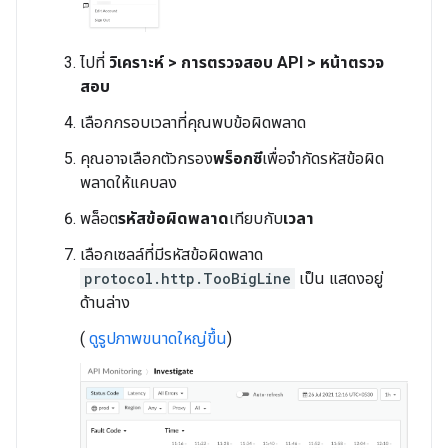
ไปที่
วิเคราะห์ > การตรวจสอบ API > หน้าตรวจ
สอบ
เลือกกรอบเวลาที่คุณพบข้อผิดพลาด
คุณอาจเลือกตัวกรอง
พร็อกซี
เพื่อจำกัดรหัสข้อผิด
พลาดให้แคบลง
พล็อต
รหัสข้อผิดพลาด
เทียบกับ
เวลา
เลือกเซลล์ที่มีรหัสข้อผิดพลาด
protocol.http.TooBigLine
เป็น แสดงอยู่
ด้านล่าง
(
ดูรูปภาพขนาดใหญ่ขึ้น
)