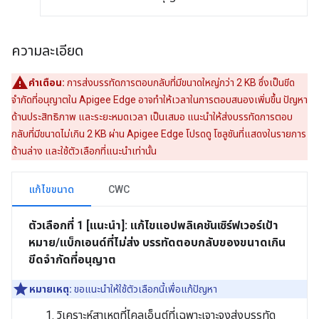
ความละเอียด
คำเตือน:
การส่งบรรทัดการตอบกลับที่มีขนาดใหญ่กว่า 2 KB ซึ่งเป็นขีด
จำกัดที่อนุญาตใน Apigee Edge อาจทำให้เวลาในการตอบสนองเพิ่มขึ้น ปัญหา
ด้านประสิทธิภาพ และระยะหมดเวลา เป็นเสมอ แนะนำให้ส่งบรรทัดการตอบ
กลับที่มีขนาดไม่เกิน 2 KB ผ่าน Apigee Edge โปรดดู โซลูชันที่แสดงในรายการ
ด้านล่าง และใช้ตัวเลือกที่แนะนำเท่านั้น
แก้ไขขนาด
CWC
ตัวเลือกที่ 1 [แนะนำ]: แก้ไขแอปพลิเคชันเซิร์ฟเวอร์เป้า
หมาย/แบ็กเอนด์ที่ไม่ส่ง บรรทัดตอบกลับของขนาดเกิน
ขีดจำกัดที่อนุญาต
หมายเหตุ:
ขอแนะนำให้ใช้ตัวเลือกนี้เพื่อแก้ปัญหา
วิเคราะห์สาเหตุที่ไคลเอ็นต์ที่เฉพาะเจาะจงส่งบรรทัด