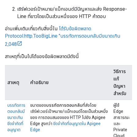
เซิร์ฟเวอร์เป้าหมาย/แบ็กเอนด์มีปัญหาและส่ง Response-
Line ที่ยาวโดยเป็นส่วนหนึ่งของ HTTP คำตอบ
อ่านเพิ่มเติมเกี่ยวกับสิ่งนี้ใน
ได้รับข้อผิดพลาด
Protocol.http.TooBigLine "บรรทัดการตอบกลับมีขนาดเกิน
2,048
สาเหตุที่เป็นไปได้ของข้อผิดพลาดมีดังนี้
วิธีการ
แก้
สาเหตุ
คำอธิบาย
ปัญหา
สำหรับ
บรรทัดการ
ขนาดของ
บรรทัดการตอบกลับ
ที่ส่งโดย
ผู้ใช้
ตอบกลับมี
เซิร์ฟเวอร์เป้าหมาย/แบ็กเอนด์โดยเป็นส่วนหนึ่ง
Edge
ขนาดเกิน
ของ การตอบสนองของ HTTP ไปยัง Apigee
สาธารณะ
ขีดจำกัดที่
Edge สูงกว่า
ขีดจำกัดที่อนุญาตใน Apigee
และ
อนุญาต
Edge
Private
Cloud