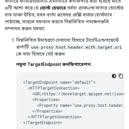
সার্ভারে ফায়ারওয়ালটি এমনভাবে কনফিগার করা হয়েছে যাতে
এটি আশা করে যে
হোস্ট হেডারে
সর্বদা
ব্যাকএন্ড
সার্ভার হোস্টের
নাম থাকা উচিত, যখন বার্তা প্রসেসর
প্রক্সি সার্ভার
হোস্টনাম
পাঠাচ্ছে, তাহলে সমাধান করতে নিম্নলিখিত পদক্ষেপগুলি
সম্পাদন করুন সমস্যা:
নিম্নলিখিত উদাহরণে দেখানো হিসাবে টার্গেটএন্ডপয়েন্টে
প্রপার্টি
use.proxy.host.header.with.target.uri
কে সত্য হিসাবে সেট করুন:
নমুনা TargetEndpoint কনফিগারেশন:
<TargetEndpoint name="default">

  <HTTPTargetConnection>

    <URL>https://mocktarget.apigee.net/json</U
    <Properties>

      <Property name="use.proxy.host.header.wi
    </Properties>

  </HTTPTargetConnection>

</TargetEndpoint>