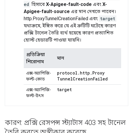
ed
হিসাবে
X-Apigee-fault-code
এবং
X-
Apigee-fault-source
এর মান দেখতে পাবেন।
http.ProxyTunnelCreationFailed এবং
target
যথাক্রমে, ইঙ্গিত করে যে এই ত্রুটিটি ঘটেছে কারণ
প্রক্সি টানেল তৈরি ব্যর্থ হয়েছে কারণ প্রত্যাশিত
হোস্ট হেডারটি পাওয়া যায়নি।
প্রতিক্রিয়া
মান
শিরোনাম
protocol
.
http
.
Proxy
এক্স-অ্যাপিজি-
Tunnel
Creation
Failed
ফল্ট-কোড
target
এক্স-অ্যাপিজি-
ফল্ট-উৎস
কারণ: প্রক্সি রেসপন্স স্ট্যাটাস 403 সহ টানেল
তৈরি করতে অস্বীকার করেছে