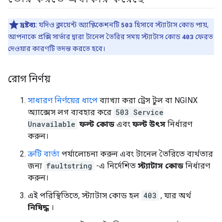
দ্রষ্টব্য:
যদিও ক্লায়েন্ট অ্যাপ্লিকেশনটি
503
হিসাবে স্ট্যাটাস কোড পায়,
আপনাকে প্রক্সি সার্ভার দ্বারা টানেল তৈরির সময় স্ট্যাটাস কোড
403
ফেরত
দেওয়ার কারণটি তদন্ত করতে হবে।
রোগ নির্ণয়
সাধারণ নির্ণয়ের ধাপে
ব্যাখ্যা করা ট্রেস টুল বা NGINX
অ্যাক্সেস লগ ব্যবহার করে
503 Service
Unavailable
ফল্ট কোড
এবং
ফল্ট উৎস
নির্ধারণ
করুন।
ত্রুটি বার্তা
পর্যালোচনা করুন এবং টানেল তৈরিতে ব্যর্থতার
জন্য
faultstring
-এ নির্দেশিত
স্ট্যাটাস কোড
নির্ধারণ
করুন।
এই পরিস্থিতিতে, স্ট্যাটাস কোড হল
403
, যার অর্থ
নিষিদ্ধ
।