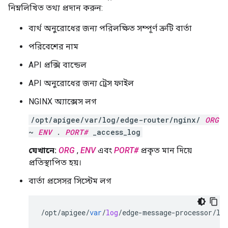
নিম্নলিখিত তথ্য প্রদান করুন:
ব্যর্থ অনুরোধের জন্য পরিলক্ষিত সম্পূর্ণ ত্রুটি বার্তা
পরিবেশের নাম
API প্রক্সি বান্ডেল
API অনুরোধের জন্য ট্রেস ফাইল
NGINX অ্যাক্সেস লগ
/opt/apigee/var/log/edge-router/nginx/
ORG
~
ENV
.
PORT#
_access_log
যেখানে:
ORG
,
ENV
এবং
PORT#
প্রকৃত মান দিয়ে
প্রতিস্থাপিত হয়।
বার্তা প্রসেসর সিস্টেম লগ
/
opt
/
apigee
/
var
/
log
/
edge
-
message
-
processor
/
lo