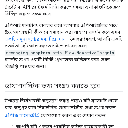
এবং তাদের উৎস যেমন ডেভেলপার অ্যাপস, API প্রক্সি, ব্যাকএন্ড
টার্গেট বা API প্ল্যাটফর্ম নির্ণয় করতে সমস্যা এলাকাগুলিকে দ্রুত
বিচ্ছিন্ন করতে সক্ষম করে।
এপিআই মনিটরিং ব্যবহার করে আপনার এপিআইগুলির সাথে
5xx সমস্যাগুলি কীভাবে সমাধান করা যায় তা প্রদর্শন করে এমন
একটি নমুনা দৃশ্যের মধ্য দিয়ে যান
। উদাহরণস্বরূপ, আপনি একটি
সতর্কতা সেট আপ করতে চাইতে পারেন যখন
messaging.adaptors.http.flow.NoActiveTargets
ফল্টের সংখ্যা একটি নির্দিষ্ট থ্রেশহোল্ড অতিক্রম করে তখন
বিজ্ঞপ্তি পাওয়ার জন্য।
ডায়াগনস্টিক তথ্য সংগ্রহ করতে হবে
উপরের নির্দেশাবলী অনুসরণ করার পরেও যদি সমস্যাটি থেকে
যায়, অনুগ্রহ করে নিম্নলিখিত ডায়াগনস্টিক তথ্য সংগ্রহ করুন।
এপিজি সাপোর্টে
যোগাযোগ করুন এবং শেয়ার করুন:
আপনি যদি একজন পাবলিক ক্লাউড ব্যবহারকারী হন,