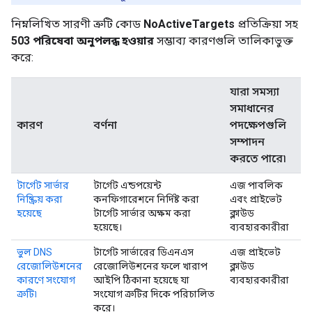
নিম্নলিখিত সারণী ত্রুটি কোড
NoActiveTargets
প্রতিক্রিয়া সহ
503 পরিষেবা অনুপলব্ধ হওয়ার
সম্ভাব্য কারণগুলি তালিকাভুক্ত
করে:
যারা সমস্যা
সমাধানের
কারণ
বর্ণনা
পদক্ষেপগুলি
সম্পাদন
করতে পারে৷
টার্গেট সার্ভার
টার্গেট এন্ডপয়েন্ট
এজ পাবলিক
নিষ্ক্রিয় করা
কনফিগারেশনে নির্দিষ্ট করা
এবং প্রাইভেট
হয়েছে
টার্গেট সার্ভার অক্ষম করা
ক্লাউড
হয়েছে।
ব্যবহারকারীরা
ভুল DNS
টার্গেট সার্ভারের ডিএনএস
এজ প্রাইভেট
রেজোলিউশনের
রেজোলিউশনের ফলে খারাপ
ক্লাউড
কারণে সংযোগ
আইপি ঠিকানা হয়েছে যা
ব্যবহারকারীরা
ত্রুটি৷
সংযোগ ত্রুটির দিকে পরিচালিত
করে।