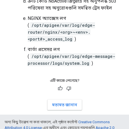
ত্রুটি কোড NoActiveTargets সহ অনুপলব্ধ 503
পরিষেবা সহ অনুরোধগুলি সমন্বিত ট্রেস ফাইল
NGINX অ্যাক্সেস লগ
(
/opt/apigee/var/log/edge-
router/nginx/<org>~<env>.
<port#>_access_log
)
বার্তা প্রসেসর লগ
(
/opt/apigee/var/log/edge-message-
processor/logs/system.log
)
এটি কাজে লেগেছে?
মতামত জানান
অন্য কিছু উল্লেখ না করা থাকলে, এই পৃষ্ঠার কন্টেন্ট
Creative Commons
Attribution 4.0 License
-এর অধীনে এবং কোডের নমুনাগুলি
Apache 2.0