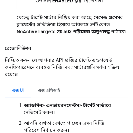
উপাদান
ENABLED
দ্বারা নির্দেশিত।
যেহেতু টার্গেট সার্ভার নিষ্ক্রিয় করা আছে, মেসেজ প্রসেসর
ক্লায়েন্টের প্রতিক্রিয়া হিসাবে অবিলম্বে ত্রুটি কোড
NoActiveTargets
সহ
503 পরিষেবা অনুপলব্ধ
পাঠাবে।
রেজোলিউশন
নিশ্চিত করুন যে আপনার API প্রক্সির টার্গেট এন্ডপয়েন্ট
কনফিগারেশনে ব্যবহৃত নির্দিষ্ট লক্ষ্য সার্ভারগুলি সর্বদা সক্রিয়
রয়েছে৷
এজ UI
এজ এপিআই
অ্যাডমিন> এনভায়রনমেন্টস> টার্গেট সার্ভারে
নেভিগেট করুন।
আপনি ব্যর্থতা দেখতে পাচ্ছেন এমন নির্দিষ্ট
পরিবেশ নির্বাচন করুন।