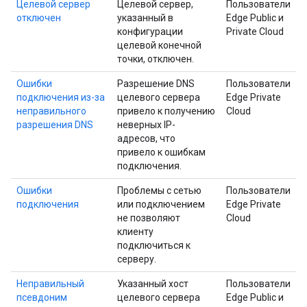
Целевой сервер
Целевой сервер,
Пользователи
отключен
указанный в
Edge Public и
конфигурации
Private Cloud
целевой конечной
точки, отключен.
Ошибки
Разрешение DNS
Пользователи
подключения из-за
целевого сервера
Edge Private
неправильного
привело к получению
Cloud
разрешения DNS
неверных IP-
адресов, что
привело к ошибкам
подключения.
Ошибки
Проблемы с сетью
Пользователи
подключения
или подключением
Edge Private
не позволяют
Cloud
клиенту
подключиться к
серверу.
Неправильный
Указанный хост
Пользователи
псевдоним
целевого сервера
Edge Public и