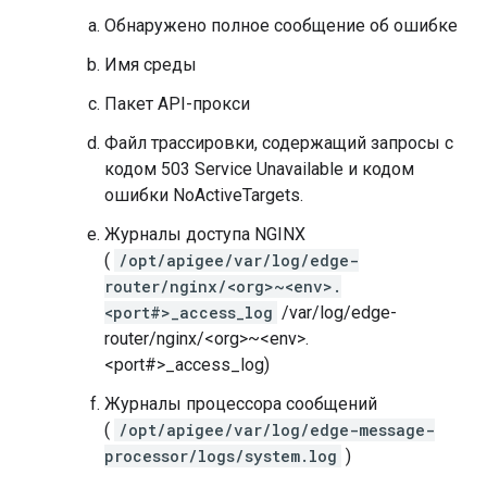
Обнаружено полное сообщение об ошибке
Имя среды
Пакет API-прокси
Файл трассировки, содержащий запросы с
кодом 503 Service Unavailable и кодом
ошибки NoActiveTargets.
Журналы доступа NGINX
(
/opt/apigee/var/log/edge-
router/nginx/<org>~<env>.
<port#>_access_log
/var/log/edge-
router/nginx/<org>~<env>.
<port#>_access_log)
Журналы процессора сообщений
(
/opt/apigee/var/log/edge-message-
processor/logs/system.log
)