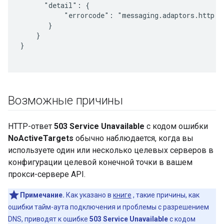
      "detail": {

           "errorcode": "messaging.adaptors.http.fl
       }

    }

}

Возможные причины
HTTP-ответ
503 Service Unavailable
с кодом ошибки
NoActiveTargets
обычно наблюдается, когда вы
используете один или несколько целевых серверов в
конфигурации целевой конечной точки в вашем
прокси-сервере API.
Примечание.
Как указано в
книге
, такие причины, как
ошибки тайм-аута подключения и проблемы с разрешением
DNS, приводят к ошибке
503 Service Unavailable
с кодом