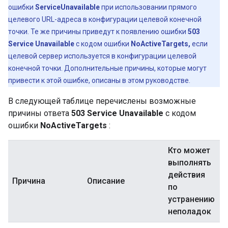
ошибки
ServiceUnavailable
при использовании прямого
целевого URL-адреса в конфигурации целевой конечной
точки. Те же причины приведут к появлению ошибки
503
Service Unavailable
с кодом ошибки
NoActiveTargets,
если
целевой сервер используется в конфигурации целевой
конечной точки. Дополнительные причины, которые могут
привести к этой ошибке, описаны в этом руководстве.
В следующей таблице перечислены возможные
причины ответа
503 Service Unavailable
с кодом
ошибки
NoActiveTargets
:
Кто может
выполнять
действия
Причина
Описание
по
устранению
неполадок