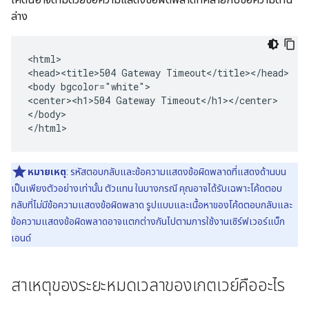
ล่าง
<html>

<head><title>504 Gateway Timeout</title></head>

<body bgcolor="white">

<center><h1>504 Gateway Timeout</h1></center>

</body>

</html>
หมายเหตุ
: รหัสตอบกลับและข้อความแสดงข้อผิดพลาดที่แสดงด้านบน
เป็นเพียงตัวอย่างเท่านั้น ตัวแทน ในบางกรณี คุณอาจได้รับเฉพาะโค้ดตอบ
กลับที่ไม่มีข้อความแสดงข้อผิดพลาด รูปแบบและเนื้อหาของโค้ดตอบกลับและ
ข้อความแสดงข้อผิดพลาดอาจแตกต่างกันไปตามการใช้งานเซิร์ฟเวอร์แบ็ก
เอนด์
สาเหตุของระยะหมดเวลาของเกตเวย์คืออะไร