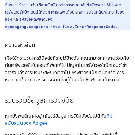
ต้องการรับการแจ้งเตือนเมื่อมีการส่งการตอบกลับข้อผิดพลาด 504 จาก
เซิร์ฟเวอร์แบ็กเอนด์ ให้ตั้งค่าการแจ้งเตือน รหัสการตอบกลับ/สถานะไปยัง
504
และรหัสข้อผิดพลาดของ
messaging.adaptors.http.flow.ErrorResponseCode.
ความละเอียด
เมื่อใช้กระบวนการวินิจฉัยที่ระบุไว้ข้างต้น คุณสามารถทำงานร่วมกับ
ทีมเซิร์ฟเวอร์แบ็กเอนด์เพื่อแก้ไข ปัญหาในเซิร์ฟเวอร์แบ็กเอนด์ ซึ่ง
อาจรวมถึงการปรับระยะหมดเวลาในเซิร์ฟเวอร์แบ็กเอนด์หรือ การ
หมดเวลาในตัวจัดสรรภาระงานที่อยู่ด้านหน้าเซิร์ฟเวอร์เป้าหมาย
รวบรวมข้อมูลการวินิจฉัย
หากยังพบปัญหาอยู่ ให้แชร์ข้อมูลการวินิจฉัยต่อไปนี้กับ
ทีม
สนับสนุนของ Apigee