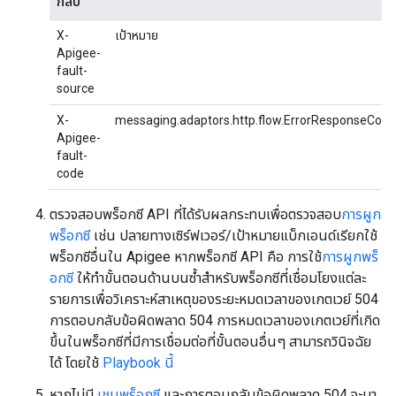
กลับ
X-
เป้าหมาย
Apigee-
fault-
source
X-
messaging.adaptors.http.flow.ErrorResponseCode
Apigee-
fault-
code
ตรวจสอบพร็อกซี API ที่ได้รับผลกระทบเพื่อตรวจสอบ
การผูก
พร็อกซี
เช่น ปลายทางเซิร์ฟเวอร์/เป้าหมายแบ็กเอนด์เรียกใช้
พร็อกซีอื่นใน Apigee หากพร็อกซี API คือ การใช้
การผูกพร็
อกซี
ให้ทำขั้นตอนด้านบนซ้ำสำหรับพร็อกซีที่เชื่อมโยงแต่ละ
รายการเพื่อวิเคราะห์สาเหตุของระยะหมดเวลาของเกตเวย์ 504
การตอบกลับข้อผิดพลาด 504 การหมดเวลาของเกตเวย์ที่เกิด
ขึ้นในพร็อกซีที่มีการเชื่อมต่อที่ขั้นตอนอื่นๆ สามารถวินิจฉัย
ได้ โดยใช้
Playbook นี้
หากไม่มี
เชนพร็อกซี
และการตอบกลับข้อผิดพลาด 504 จะมา