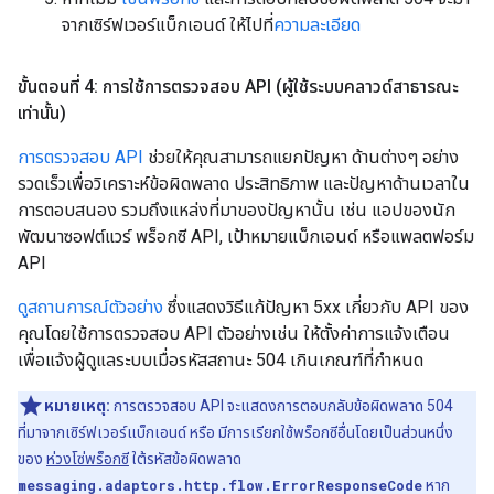
จากเซิร์ฟเวอร์แบ็กเอนด์ ให้ไปที่
ความละเอียด
ขั้นตอนที่ 4: การใช้การตรวจสอบ API (ผู้ใช้ระบบคลาวด์สาธารณะ
เท่านั้น)
การตรวจสอบ API
ช่วยให้คุณสามารถแยกปัญหา ด้านต่างๆ อย่าง
รวดเร็วเพื่อวิเคราะห์ข้อผิดพลาด ประสิทธิภาพ และปัญหาด้านเวลาใน
การตอบสนอง รวมถึงแหล่งที่มาของปัญหานั้น เช่น แอปของนัก
พัฒนาซอฟต์แวร์ พร็อกซี API, เป้าหมายแบ็กเอนด์ หรือแพลตฟอร์ม
API
ดูสถานการณ์ตัวอย่าง
ซึ่งแสดงวิธีแก้ปัญหา 5xx เกี่ยวกับ API ของ
คุณโดยใช้การตรวจสอบ API ตัวอย่างเช่น ให้ตั้งค่าการแจ้งเตือน
เพื่อแจ้งผู้ดูแลระบบเมื่อรหัสสถานะ 504 เกินเกณฑ์ที่กำหนด
หมายเหตุ:
การตรวจสอบ API จะแสดงการตอบกลับข้อผิดพลาด 504
ที่มาจากเซิร์ฟเวอร์แบ็กเอนด์ หรือ มีการเรียกใช้พร็อกซีอื่นโดยเป็นส่วนหนึ่ง
ของ
ห่วงโซ่พร็อกซี
ใต้รหัสข้อผิดพลาด
messaging.adaptors.http.flow.ErrorResponseCode
หาก