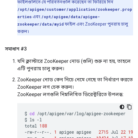
ফাইলগুলিতে যে পরিবর্তনগুলি করেছেন তা ফিরিয়ে দিন
/opt/apigee/customer/application/zookeeper.prop
erties
এবং
/opt/apigee/data/apigee-
zookeeper/data/myid
ফাইল এবং ZooKeeper পুনরায় চালু
করুন।
সমাধান #3
যদি ক্লাস্টারে ZooKeeper নোড (গুলি) শুরু না হয়, তাহলে
এটি পুনরায় চালু করুন।
ZooKeeper নোড কেন নিচে নেমে গেছে তা নির্ধারণ করতে
ZooKeeper লগ চেক করুন।
ZooKeeper লগগুলি নিম্নলিখিত ডিরেক্টরিতে উপলব্ধ:
$
cd
/opt/apigee/var/log/apigee-zookeeper

$
ls
-l

total
188
-rw-r--r--.
1
apigee
apigee
2715
Jul
22
19
: