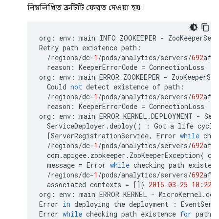
নিম্নলিখিত ত্রুটিটি ফেরত দেওয়া হয়:
org
:
env
:
main
INFO
ZOOKEEPER
-
ZooKeeperSer
Retry
path
existence
path
:
/
regions
/
dc
-
1
/
pods
/
analytics
/
servers
/
692
afe9
reason
:
KeeperErrorCode
=
ConnectionLoss
org
:
env
:
main
ERROR
ZOOKEEPER
-
ZooKeeperSer
Could
not
detect
existence
of
path
:
/
regions
/
dc
-
1
/
pods
/
analytics
/
servers
/
692
afe9
reason
:
KeeperErrorCode
=
ConnectionLoss
org
:
env
:
main
ERROR
KERNEL
.
DEPLOYMENT
-
Ser
ServiceDeployer
.
deploy
()
:
Got
a
life
cycle
[
ServerRegistrationService
,
Error
while
chec
/
regions
/
dc
-
1
/
pods
/
analytics
/
servers
/
692
afe9
com
.
apigee
.
zookeeper
.
ZooKeeperException
{
co
message
=
Error
while
checking
path
existen
/
regions
/
dc
-
1
/
pods
/
analytics
/
servers
/
692
afe9
associated
contexts
=
[]}
2015
-
03
-
25
10
:
22
:
org
:
env
:
main
ERROR
KERNEL
-
MicroKernel
.
dep
Error
in
deploying
the
deployment
:
EventServ
Error
while
checking
path
existence
for
path