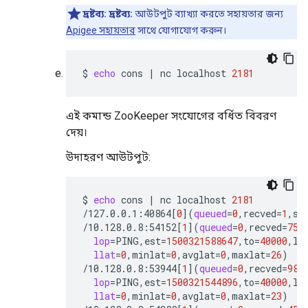
দ্রষ্টব্য:
দ্রষ্টব্য:
আউটপুট ব্যাখ্যা করতে সহায়তার জন্য
Apigee সহায়তার
সাথে যোগাযোগ করুন।
$
echo
cons
|
nc
localhost
2181
এই কমান্ড ZooKeeper সংযোগের বর্ধিত বিবরণ
দেয়।
উদাহরণ আউটপুট:
$
echo
cons
|
nc
localhost
2181
/127.0.0.1:40864
[
0
](
queued
=
0
,recved
=
1
,se
/10.128.0.8:54152
[
1
](
queued
=
0
,recved
=
753
lop
=
PING,est
=
1500321588647
,to
=
40000
,lc
llat
=
0
,minlat
=
0
,avglat
=
0
,maxlat
=
26
)
/10.128.0.8:53944
[
1
](
queued
=
0
,recved
=
980
lop
=
PING,est
=
1500321544896
,to
=
40000
,lc
llat
=
0
,minlat
=
0
,avglat
=
0
,maxlat
=
23
)