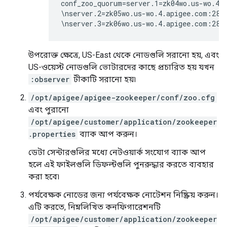
conf_zoo_quorum=server.1=zk04wo.us-wo.4.a
\nserver.2=zk05wo.us-wo.4.apigee.com:2888
\nserver.3=zk06wo.us-wo.4.apigee.com:288
উপরোক্ত ক্ষেত্রে, US-East থেকে নোডগুলি সরানো হয়, এবং
US-ওয়েস্ট নোডগুলি ভোটারদের কাছে প্রচারিত হয় যখন
:observer
টীকাটি সরানো হয়৷
/opt/apigee/apigee-zookeeper/conf/zoo.cfg
এবং পুরানো
/opt/apigee/customer/application/zookeeper
.properties
ব্যাক আপ করুন।
ডেটা সেন্টারগুলির মধ্যে নেটওয়ার্ক সংযোগ ব্যাক আপ
হলে এই ফাইলগুলি ডিফল্টগুলি পুনরুদ্ধার করতে ব্যবহার
করা হবে৷
পর্যবেক্ষক নোডের জন্য পর্যবেক্ষক নোটেশন নিষ্ক্রিয় করুন।
এটি করতে, নিম্নলিখিত কনফিগারেশনটি
/opt/apigee/customer/application/zookeeper