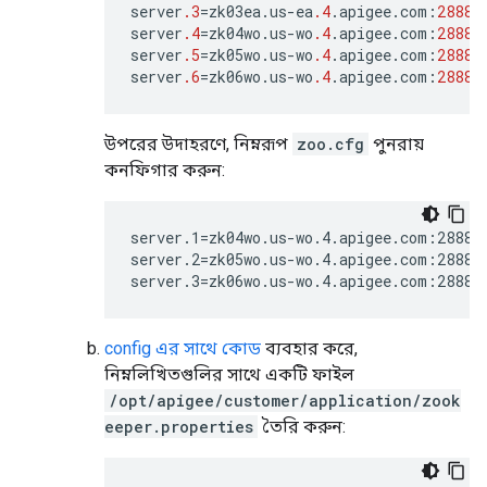
server
.3
=
zk03ea
.
us
-
ea
.4
.
apigee
.
com
:
2888
:
server
.4
=
zk04wo
.
us
-
wo
.4
.
apigee
.
com
:
2888
:
server
.5
=
zk05wo
.
us
-
wo
.4
.
apigee
.
com
:
2888
:
server
.6
=
zk06wo
.
us
-
wo
.4
.
apigee
.
com
:
2888
:
উপরের উদাহরণে, নিম্নরূপ
zoo.cfg
পুনরায়
কনফিগার করুন:
server.1=zk04wo.us-wo.4.apigee.com:2888:3
server.2=zk05wo.us-wo.4.apigee.com:2888:3
server.3=zk06wo.us-wo.4.apigee.com:2888:
config এর সাথে কোড
ব্যবহার করে,
নিম্নলিখিতগুলির সাথে একটি ফাইল
/opt/apigee/customer/application/zook
eeper.properties
তৈরি করুন: