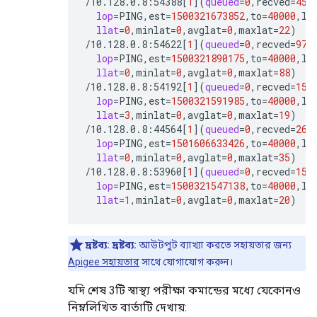
/10.128.0.8:54388
[
1
](
queued
=
0
,recved
=
457
lop
=
PING,est
=
1500321673852
,to
=
40000
,lc
llat
=
0
,minlat
=
0
,avglat
=
0
,maxlat
=
22
)
/10.128.0.8:54622
[
1
](
queued
=
0
,recved
=
972
lop
=
PING,est
=
1500321890175
,to
=
40000
,lc
llat
=
0
,minlat
=
0
,avglat
=
0
,maxlat
=
88
)
/10.128.0.8:54192
[
1
](
queued
=
0
,recved
=
150
lop
=
PING,est
=
1500321591985
,to
=
40000
,lc
llat
=
3
,minlat
=
0
,avglat
=
0
,maxlat
=
19
)
/10.128.0.8:44564
[
1
](
queued
=
0
,recved
=
267
lop
=
PING,est
=
1501606633426
,to
=
40000
,lc
llat
=
0
,minlat
=
0
,avglat
=
0
,maxlat
=
35
)
/10.128.0.8:53960
[
1
](
queued
=
0
,recved
=
150
lop
=
PING,est
=
1500321547138
,to
=
40000
,lc
llat
=
1
,minlat
=
0
,avglat
=
0
,maxlat
=
20
)
দ্রষ্টব্য:
দ্রষ্টব্য:
আউটপুট ব্যাখ্যা করতে সহায়তার জন্য
Apigee সহায়তার
সাথে যোগাযোগ করুন।
যদি শেষ 3টি স্বাস্থ্য পরীক্ষা কমান্ডের মধ্যে যেকোনও
নিম্নলিখিত বার্তাটি দেখায়: