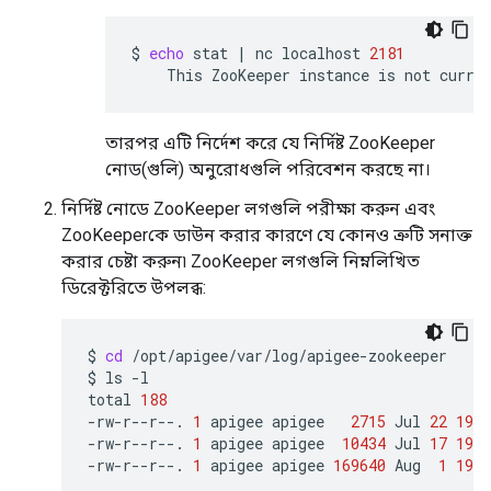
$
echo
stat
|
nc
localhost
2181
This
ZooKeeper
instance
is
not
curre
তারপর এটি নির্দেশ করে যে নির্দিষ্ট ZooKeeper
নোড(গুলি) অনুরোধগুলি পরিবেশন করছে না।
নির্দিষ্ট নোডে ZooKeeper লগগুলি পরীক্ষা করুন এবং
ZooKeeperকে ডাউন করার কারণে যে কোনও ত্রুটি সনাক্ত
করার চেষ্টা করুন৷ ZooKeeper লগগুলি নিম্নলিখিত
ডিরেক্টরিতে উপলব্ধ:
$
cd
/opt/apigee/var/log/apigee-zookeeper

$
ls
-l

total
188
-rw-r--r--.
1
apigee
apigee
2715
Jul
22
19
:
-rw-r--r--.
1
apigee
apigee
10434
Jul
17
19
:
-rw-r--r--.
1
apigee
apigee
169640
Aug
1
19
: