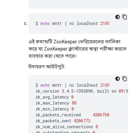
$
echo
mntr
|
nc
localhost
2181
এই কমান্ডটি ZooKeeper ভেরিয়েবলের তালিকা
করে যা ZooKeeper ক্লাস্টারের স্বাস্থ্য পরীক্ষা করতে
ব্যবহার করা যেতে পারে।
উদাহরণ আউটপুট:
$
echo
mntr
|
nc
localhost
2181
zk_version
3
.4.5-1392090,
built
on
09
/30/
zk_avg_latency
0
zk_max_latency
88
zk_min_latency
0
zk_packets_received
4206750
zk_packets_sent
4206773
zk_num_alive_connections
8
zk_outstanding_requests
0