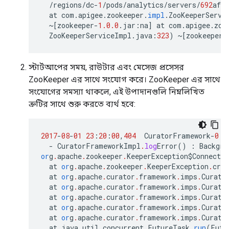
/
regions
/
dc
-
1
/
pods
/
analytics
/
servers
/
692
afe9
at
com
.
apigee
.
zookeeper
.
impl
.
ZooKeeperServi
~
[
zookeeper
-
1.0.0
.
jar
:
na
]
at
com
.
apigee
.
zoo
ZooKeeperServiceImpl
.
java
:
323
)
~
[
zookeeper
-
স্টার্টআপের সময়, রাউটার এবং মেসেজ প্রসেসর
ZooKeeper এর সাথে সংযোগ করে। ZooKeeper এর সাথে
সংযোগের সমস্যা থাকলে, এই উপাদানগুলি নিম্নলিখিত
ত্রুটির সাথে শুরু করতে ব্যর্থ হবে:
2017
-
08
-
01
23
:
20
:
00
,
404
CuratorFramework
-
0
E
-
CuratorFrameworkImpl
.
log
Error
()
:
Backgro
or
g
.
apache
.
zookeeper
.
KeeperException$Connecti
at
or
g
.
apache
.
zookeeper
.
KeeperException
.
crea
at
or
g
.
apache
.
curator
.
framework
.
imps
.
Curato
at
or
g
.
apache
.
curator
.
framework
.
imps
.
Curato
at
or
g
.
apache
.
curator
.
framework
.
imps
.
Curato
at
or
g
.
apache
.
curator
.
framework
.
imps
.
Curato
at
or
g
.
apache
.
curator
.
framework
.
imps
.
Curato
at
java
.
util
.
concurrent
.
FutureTask
.
run
(
Futu