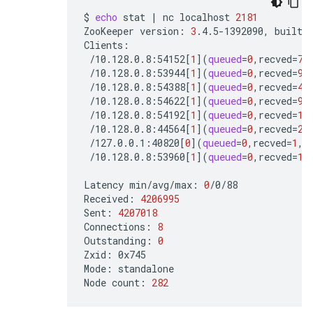
$
echo
stat
|
nc
localhost
2181
ZooKeeper
version:
3
.4.5-1392090,
built
/10.128.0.8:54152
[
1
](
queued
=
0
,recved
=
75
/10.128.0.8:53944
[
1
](
queued
=
0
,recved
=
98
/10.128.0.8:54388
[
1
](
queued
=
0
,recved
=
45
/10.128.0.8:54622
[
1
](
queued
=
0
,recved
=
97
/10.128.0.8:54192
[
1
](
queued
=
0
,recved
=
15
/10.128.0.8:44564
[
1
](
queued
=
0
,recved
=
26
/127.0.0.1:40820
[
0
](
queued
=
0
,recved
=
1
,s
/10.128.0.8:53960
[
1
](
queued
=
0
,recved
=
15
Latency
min/avg/max:
0
/0/88

Received:
4206995
Sent:
4207018
Connections:
8
Outstanding:
0
Zxid:
0x745

Mode:
standalone

Node
count:
282