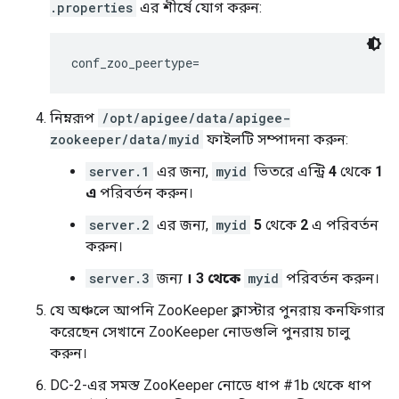
.properties
এর শীর্ষে যোগ করুন:
conf_zoo_peertype=
নিম্নরূপ
/opt/apigee/data/apigee-
zookeeper/data/myid
ফাইলটি সম্পাদনা করুন:
server.1
এর জন্য,
myid
ভিতরে এন্ট্রি
4
থেকে
1
এ
পরিবর্তন করুন।
server.2
এর জন্য,
myid
5
থেকে
2
এ পরিবর্তন
করুন।
server.3
জন্য
। 3
থেকে
myid
পরিবর্তন করুন।
যে অঞ্চলে আপনি ZooKeeper ক্লাস্টার পুনরায় কনফিগার
করেছেন সেখানে ZooKeeper নোডগুলি পুনরায় চালু
করুন।
DC-2-এর সমস্ত ZooKeeper নোডে ধাপ #1b থেকে ধাপ