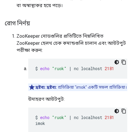
বা অস্বাস্থ্যকর হয়ে পড়ে।
রোগ নির্ণয়
ZooKeeper নোডগুলির প্রতিটিতে নিম্নলিখিত
ZooKeeper হেলথ চেক কমান্ডগুলি চালান এবং আউটপুট
পরীক্ষা করুন:
$
echo
"ruok"
|
nc
localhost
2181
দ্রষ্টব্য:
দ্রষ্টব্য:
প্রতিক্রিয়া "imok" একটি সফল প্রতিক্রিয়া।
উদাহরণ আউটপুট:
$
echo
"ruok"
|
nc
localhost
2181
imok