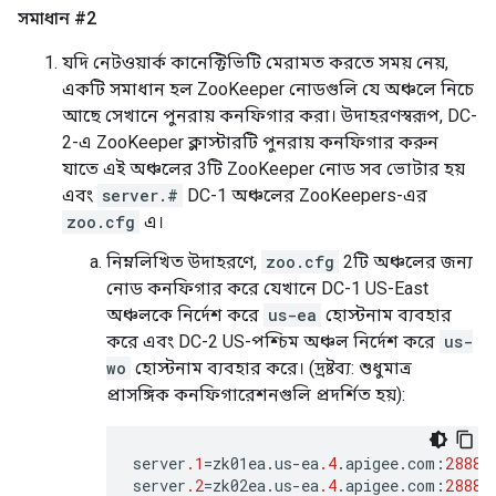
সমাধান #2
যদি নেটওয়ার্ক কানেক্টিভিটি মেরামত করতে সময় নেয়,
একটি সমাধান হল ZooKeeper নোডগুলি যে অঞ্চলে নিচে
আছে সেখানে পুনরায় কনফিগার করা। উদাহরণস্বরূপ, DC-
2-এ ZooKeeper ক্লাস্টারটি পুনরায় কনফিগার করুন
যাতে এই অঞ্চলের 3টি ZooKeeper নোড সব ভোটার হয়
এবং
server.#
DC-1 অঞ্চলের ZooKeepers-এর
zoo.cfg
এ।
নিম্নলিখিত উদাহরণে,
zoo.cfg
2টি অঞ্চলের জন্য
নোড কনফিগার করে যেখানে DC-1 US-East
অঞ্চলকে নির্দেশ করে
us-ea
হোস্টনাম ব্যবহার
করে এবং DC-2 US-পশ্চিম অঞ্চল নির্দেশ করে
us-
wo
হোস্টনাম ব্যবহার করে। (দ্রষ্টব্য: শুধুমাত্র
প্রাসঙ্গিক কনফিগারেশনগুলি প্রদর্শিত হয়):
server
.1
=
zk01ea
.
us
-
ea
.4
.
apigee
.
com
:
2888
:
server
.2
=
zk02ea
.
us
-
ea
.4
.
apigee
.
com
:
2888
: