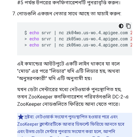
#5 পর্যন্ত উপরের কনফিগারেশনটি পুনরাবৃত্তি করুন।
নোডগুলি একজন নেতার সাথে আছে তা যাচাই করুন:
$
echo
srvr
|
nc
zk04wo.us-wo.4.apigee.com
21
>
echo
srvr
|
nc
zk05wo.us-wo.4.apigee.com
21
>
echo
srvr
|
nc
zk06wo.us-wo.4.apigee.com
21
এই কমান্ডের আউটপুটে একটি লাইন থাকবে যা বলে
"মোড" এর পরে "লিডার" যদি এটি লিডার হয়, অথবা
"অনুসরণকারী" যদি এটি অনুগামী হয়।
যখন ডেটা সেন্টারের মধ্যে নেটওয়ার্ক পুনঃস্থাপিত হয়,
তখন ZooKeeper কনফিগারেশন পরিবর্তনগুলি DC-2-এ
ZooKeeper নোডগুলিতে ফিরিয়ে আনা যেতে পারে।
দ্রষ্টব্য: নেটওয়ার্ক সংযোগ পুনঃস্থাপিত হওয়ার পরে এবং
ZooKeeper ক্লাস্টারটিকে আবার ডিফল্টে ফিরিয়ে আনতে হবে
এবং উভয় ডেটা সেন্টার পুনরায় সংযোগ করা হলে, আপনি