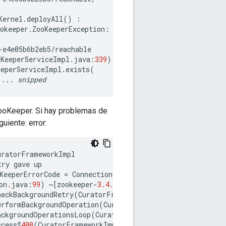
Kernel
.
deployAll
()
:
okeeper
.
ZooKeeperException
:
-
e4e05b6b2eb5
/
reachable
oKeeperServiceImpl
.
java
:
339
)
eeperServiceImpl
.
exists
(
...
snipped
ZooKeeper. Si hay problemas de
iente: error:
uratorFrameworkImpl
try
gave
up
KeeperErrorCode
=
ConnectionLoss
on
.
java
:
99
)
~[
zookeeper
-
3.4.6.
jar
:
3.4.6
-
1569965
]
heckBackgroundRetry
(
CuratorFrameworkImpl
.
java
:
710
)
[
cur
erformBackgroundOperation
(
CuratorFrameworkImpl
.
java
:
827
ackgroundOperationsLoop
(
CuratorFrameworkImpl
.
java
:
793
)
ccess$
400
(
CuratorFrameworkImpl
.
java
:
57
)
[
curator
-
framew