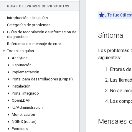
GUÍAS DE ERRORES DE PRODUCTOS
¿Te fue útil e
Introducción a las guías
Categorías de problemas
Guías de recopilación de información de
Síntoma
diagnóstico
Referencia del mensaje de error
Los problemas d
Todas las guías
siguientes:
Analytics
Depuración
Errores de
Implementación
Portal para desarrolladores (Drupal)
Las llamad
Instalación
No se inic
Portal integrado
Open
LDAP
Los compo
IU
/
Administración
Monetización
Mensajes d
NGINX (router)
Permisos