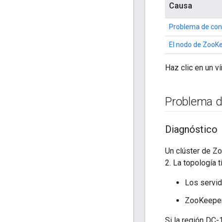
Causa
Problema de cone
El nodo de ZooKe
Haz clic en un v
Problema de
Diagnóstico
Un clúster de Z
2. La topología 
Los servid
ZooKeeper
Si la región DC