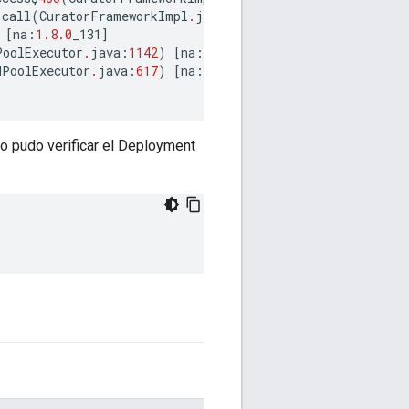
.
call
(
CuratorFrameworkImpl
.
java
:
275
)
[
curator
-
framework
[
na
:
1.8.0
_131
]
PoolExecutor
.
java
:
1142
)
[
na
:
1.8.0
_131
]
dPoolExecutor
.
java
:
617
)
[
na
:
1.8.0
_131
]
no pudo verificar el Deployment