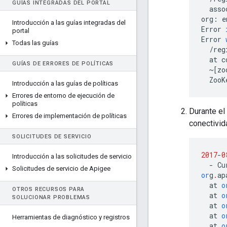
GUÍAS INTEGRADAS DEL PORTAL
asso
org
:
e
Introducción a las guías integradas del
Error
portal
Error
Todas las guías
/
reg
at
c
GUÍAS DE ERRORES DE POLÍTICAS
~
[
zo
ZooK
Introducción a las guías de políticas
Errores de entorno de ejecución de
políticas
Durante el
Errores de implementación de políticas
conectivid
SOLICITUDES DE SERVICIO
2017
-
0
Introducción a las solicitudes de servicio
-
Cu
Solicitudes de servicio de Apigee
or
g
.
ap
at
o
OTROS RECURSOS PARA
at
o
SOLUCIONAR PROBLEMAS
at
o
at
o
Herramientas de diagnóstico y registros
at
o