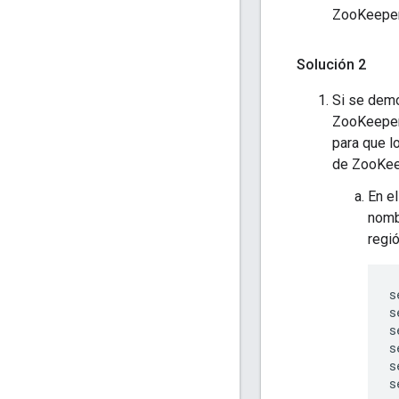
ZooKeeper,
Solución 2
Si se demo
ZooKeeper 
para que l
de ZooKeep
En e
nomb
regi
s
s
s
s
s
s