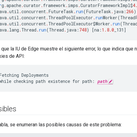
r
g
.
apache
.
curator
.
framework
.
imps
.
CuratorFrameworkImpl$
4
ava
.
util
.
concurrent
.
FutureTask
.
run
(
FutureTask
.
java
:
266
)
ava
.
util
.
concurrent
.
ThreadPoolExecutor
.
run
Worker
(
Thread
ava
.
util
.
concurrent
.
ThreadPoolExecutor$Worker
.
run
(
Threa
ava
.
lang
.
Thread
.
run
(
Thread
.
java
:
748
)
[
na
:
1.8.0
_131
]
 que la IU de Edge muestre el siguiente error, lo que indica que 
xies de API:
Fetching Deployments

while checking path existence for path: 
path
ibles
tabla, se enumeran las posibles causas de este problema: