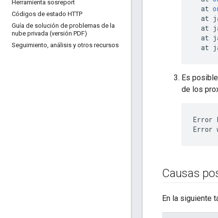
Herramienta sosreport
at
o
Códigos de estado HTTP
at
j
Guía de solución de problemas de la
at
j
nube privada (versión PDF)
at
j
Seguimiento
,
análisis y otros recursos
at
j
Es posible
de los pro
Error 
Error 
Causas pos
En la siguiente 