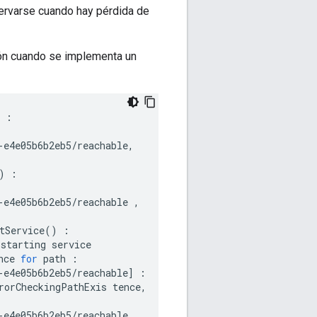
ervarse cuando hay pérdida de
ción cuando se implementa un
:
-
e4e05b6b2eb5
/
reachable
,
)
:
-
e4e05b6b2eb5
/
reachable
,
tService
()
:
starting
service
nce
for
path
:
-
e4e05b6b2eb5
/
reachable
]
:
rorCheckingPathExis
tence
,
-
e4e05b6b2eb5
/
reachable
,