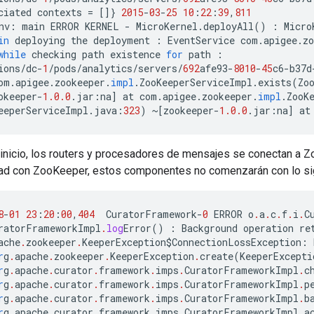
ciated
contexts
=
[]}
2015
-
03
-
25
10
:
22
:
39
,
811
nv
:
main
ERROR
KERNEL
-
MicroKernel
.
deployAll
()
:
Micro
in
deploying
the
deployment
:
EventService
com
.
apigee
.
zo
while
checking
path
existence
for
path
:
ions
/
dc
-
1
/
pods
/
analytics
/
servers
/
692
afe93
-
8010
-
45
c6
-
b37d
om
.
apigee
.
zookeeper
.
impl
.
ZooKeeperServiceImpl
.
exists
(
Zo
okeeper
-
1.0.0
.
jar
:
na
]
at
com
.
apigee
.
zookeeper
.
impl
.
ZooK
eeperServiceImpl
.
java
:
323
)
~
[
zookeeper
-
1.0.0
.
jar
:
na
]
at
 inicio, los routers y procesadores de mensajes se conectan a 
ad con ZooKeeper, estos componentes no comenzarán con lo sigu
8
-
01
23
:
20
:
00
,
404
CuratorFramework
-
0
ERROR
o
.
a
.
c
.
f
.
i
.
C
ratorFrameworkImpl
.
log
Error
()
:
Background
operation
re
ache
.
zookeeper
.
KeeperException$ConnectionLossException
:
r
g
.
apache
.
zookeeper
.
KeeperException
.
create
(
KeeperExcepti
r
g
.
apache
.
curator
.
framework
.
imps
.
CuratorFrameworkImpl
.
c
r
g
.
apache
.
curator
.
framework
.
imps
.
CuratorFrameworkImpl
.
p
r
g
.
apache
.
curator
.
framework
.
imps
.
CuratorFrameworkImpl
.
b
r
g
.
apache
.
curator
.
framework
.
imps
.
CuratorFrameworkImpl
.
a