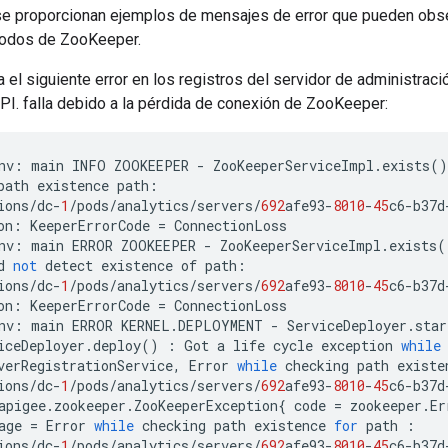
 se proporcionan ejemplos de mensajes de error que pueden obs
nodos de ZooKeeper.
 el siguiente error en los registros del servidor de administra
PI. falla debido a la pérdida de conexión de ZooKeeper:
nv
:
main
INFO
ZOOKEEPER
-
ZooKeeperServiceImpl
.
exists
()
path
existence
path
:
ions
/
dc
-
1
/
pods
/
analytics
/
servers
/
692
afe93
-
8010
-
45
c6
-
b37d
on
:
KeeperErrorCode
=
ConnectionLoss
nv
:
main
ERROR
ZOOKEEPER
-
ZooKeeperServiceImpl
.
exists
(
d
not
detect
existence
of
path
:
ions
/
dc
-
1
/
pods
/
analytics
/
servers
/
692
afe93
-
8010
-
45
c6
-
b37d
on
:
KeeperErrorCode
=
ConnectionLoss
nv
:
main
ERROR
KERNEL
.
DEPLOYMENT
-
ServiceDeployer
.
star
iceDeployer
.
deploy
()
:
Got
a
life
cycle
exception
while
verRegistrationService
,
Error
while
checking
path
existe
ions
/
dc
-
1
/
pods
/
analytics
/
servers
/
692
afe93
-
8010
-
45
c6
-
b37d
apigee
.
zookeeper
.
ZooKeeperException
{
code
=
zookeeper
.
Er
age
=
Error
while
checking
path
existence
for
path
:
ions
/
dc
-
1
/
pods
/
analytics
/
servers
/
692
afe93
-
8010
-
45
c6
-
b37d