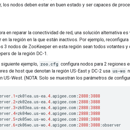
 los nodos deben estar en buen estado y ser capaces de proces
ra en reparar la conectividad de red, una solución alternativa es
en la región en la que están inactivos. Por ejemplo, reconfigur
os 3 nodos de ZooKeeper en esta región sean todos votantes y 
ers de la región DC-1.
l siguiente ejemplo,
zoo.cfg
configura nodos para 2 regiones 
res de host que denotan la región US-East y DC-2 usa
us-wo
n
ón US-West. (NOTA: Solo se muestran los parámetros de configur
erver
.1
=
zk01ea
.
us
-
ea
.4
.
apigee
.
com
:
2888
:
3888
erver
.2
=
zk02ea
.
us
-
ea
.4
.
apigee
.
com
:
2888
:
3888
erver
.3
=
zk03ea
.
us
-
ea
.4
.
apigee
.
com
:
2888
:
3888
erver
.4
=
zk04wo
.
us
-
wo
.4
.
apigee
.
com
:
2888
:
3888
erver
.5
=
zk05wo
.
us
-
wo
.4
.
apigee
.
com
:
2888
:
3888
erver
.6
=
zk06wo
.
us
-
wo
.4
.
apigee
.
com
:
2888
:
3888
:
observer