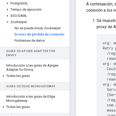
Postgre
SQL
A continuación,
Tiempo de ejecución
conexión a los 
SSO
/
SAML
Se muestra
Zookeeper
proxy de A
No se puede iniciar Zookeeper
Errores de pérdida de conexión
Problemas de datos
org
:
e
Retry
GUÍAS DE APIGEE ADAPTER FOR
/
reg
ENVOY
reas
org
:
e
Introducción a las guías de Apigee
Coul
Adapter for Envoy
/
reg
Todas las guías
reas
org
:
e
GUÍAS DE EDGE MICROGATEWAY
Serv
[
Ser
Introducción a las guías de Edge
/
reg
Microgateway
com
.
Todas las guías
mess
/
reg