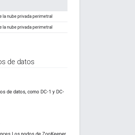
e la nube privada perimetral
e la nube privada perimetral
os de datos
ros de datos, como DC-1 y DC-
.
entonces Los nodos de ZooKeeper