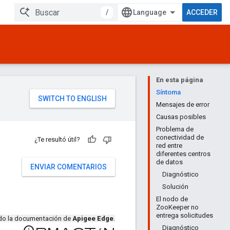
/
ACCEDER
En esta página
Síntoma
Mensajes de error
Causas posibles
Problema de
conectividad de
¿Te resultó útil?
red entre
diferentes centros
de datos
ENVIAR COMENTARIOS
Diagnóstico
Solución
El nodo de
ZooKeeper no
entrega solicitudes
ndo la documentación de
Apigee Edge
.
Diagnóstico