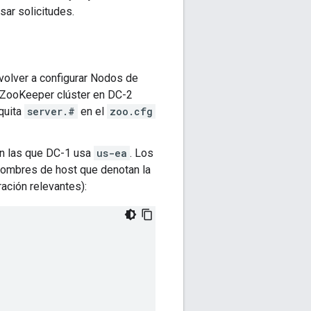
ar solicitudes.
 volver a configurar Nodos de
a ZooKeeper clúster en DC-2
quita
server.#
en el
zoo.cfg
en las que DC-1 usa
us-ea
. Los
ombres de host que denotan la
ación relevantes):