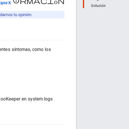
información
igee X
.
Solución
darnos tu opinión.
entes síntomas, como los
 ZooKeeper en system.logs