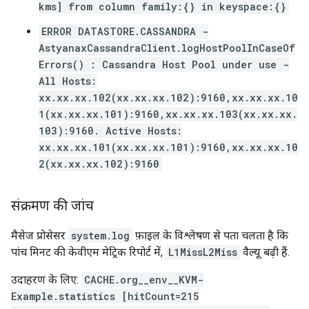
kms] from column family:{} in keyspace:{}
ERROR DATASTORE.CASSANDRA -
AstyanaxCassandraClient.logHostPoolInCaseOf
Errors() : Cassandra Host Pool under use -
All Hosts:
xx.xx.xx.102(xx.xx.xx.102):9160,xx.xx.xx.10
1(xx.xx.xx.101):9160,xx.xx.xx.103(xx.xx.xx.
103):9160. Active Hosts:
xx.xx.xx.101(xx.xx.xx.101):9160,xx.xx.xx.10
2(xx.xx.xx.102):9160
संक्रमण की जांच
मैसेज प्रोसेसर
system.log
फ़ाइल के विश्लेषण से पता चलता है कि
पांच मिनट की केवीएम मेट्रिक रिपोर्ट में,
L1MissL2Miss
वैल्यू बढ़ी हैं.
उदाहरण के लिए:
CACHE.org__env__KVM-
Example.statistics [hitCount=215