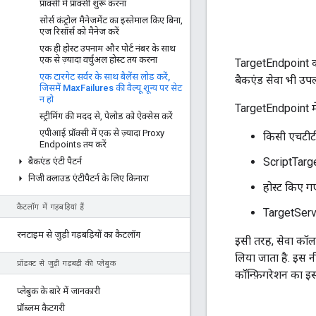
प्रॉक्सी में प्रॉक्सी शुरू करना
सोर्स कंट्रोल मैनेजमेंट का इस्तेमाल किए बिना
,
एज रिसॉर्स को मैनेज करें
एक ही होस्ट उपनाम और पोर्ट नंबर के साथ
एक से ज़्यादा वर्चुअल होस्ट तय करना
TargetEndpoint कॉ
एक टारगेट सर्वर के साथ बैलेंस लोड करें
,
बैकएंड सेवा भी उपल
जिसमें Max
Failures की वैल्यू शून्य पर सेट
न हो
TargetEndpoint में
स्ट्रीमिंग की मदद से
,
पेलोड को ऐक्सेस करें
एपीआई प्रॉक्सी में एक से ज़्यादा Proxy
किसी एचटीटी
Endpoints तय करें
ScriptTarget
बैकएंड एंटी पैटर्न
निजी क्लाउड एंटीपैटर्न के लिए किनारा
होस्ट किए 
कैटलॉग में गड़बड़ियां हैं
TargetServe
रनटाइम से जुड़ी गड़बड़ियों का कैटलॉग
इसी तरह, सेवा कॉल
लिया जाता है. इस 
प्रॉडक्ट से जुड़ी गड़बड़ी की प्लेबुक
कॉन्फ़िगरेशन का इस
प्लेबुक के बारे में जानकारी
प्रॉब्लम कैटगरी