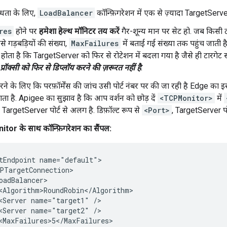
्धता के लिए,
LoadBalancer
कॉन्फ़िगरेशन में एक से ज़्यादा TargetServer 
res
होने पर
हमेशा हेल्थ मॉनिटर तय करें
गैर-शून्य मान पर सेट हो. जब किसी ट
े गड़बड़ियों की संख्या,
MaxFailures
में बताई गई संख्या तक पहुंच जाती 
होता है कि TargetServer को फिर से रोटेशन में बदला गया है जैसे ही टारगेट स
्रॉक्सी को फिर से डिप्लॉय करने की ज़रूरत नहीं है
.
े के लिए कि परफ़ॉर्मेंस की जांच उसी पोर्ट नंबर पर की जा रही है Edge का इस्
ता है. Apigee का सुझाव है कि आप वर्शन को छोड़ दें
<TCPMonitor>
में
 TargetServer पोर्ट से अलग है. डिफ़ॉल्ट रूप से
<Port>
, TargetServer पोर
tor के साथ कॉन्फ़िगरेशन का सैंपल:
tEndpoint name="default">

PTargetConnection>

oadBalancer>

<Algorithm>RoundRobin</Algorithm>

<Server name="target1" />

<Server name="target2" />

<MaxFailures>5</MaxFailures>
