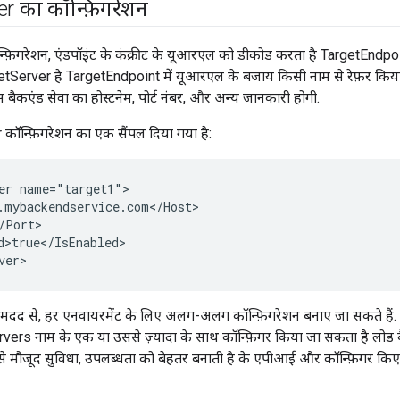
er का कॉन्फ़िगरेशन
फ़िगरेशन, एंडपॉइंट के कंक्रीट के यूआरएल को डीकोड करता है TargetEndp
argetServer है TargetEndpoint में यूआरएल के बजाय किसी नाम से रेफ़र कि
स बैकएंड सेवा का होस्टनेम, पोर्ट नंबर, और अन्य जानकारी होगी.
 कॉन्फ़िगरेशन का एक सैंपल दिया गया है:
er name="target1">

.mybackendservice.com</Host>

/Port>

d>true</IsEnabled>

ver>
मदद से, हर एनवायरमेंट के लिए अलग-अलग कॉन्फ़िगरेशन बनाए जा सकते ह
vers नाम के एक या उससे ज़्यादा के साथ कॉन्फ़िगर किया जा सकता है लोड बैल
े मौजूद सुविधा, उपलब्धता को बेहतर बनाती है के एपीआई और कॉन्फ़िगर किए गए