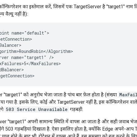
कॉन्फ़िगरेशन का इस्तेमाल करें, जिसमें एक TargetServer है "target1" नाम द
य वैल्यू नहीं है):
oint name="default">

etConnection>

Balancer>

gorithm>RoundRobin</Algorithm>

rver name="target1" />

xFailures>5</MaxFailures>

dBalancer>

getConnection>
target1" को अनुरोध भेजा जाता है पांच बार फ़ेल होता है (संख्या
MaxFai
िया गया है. इसके लिए, कोई और TargetServer नहीं है, इस कॉन्फ़िगरेशन वाले
ंगे
503 Service Unavailable
गड़बड़ी.
ver "target1" अपनी सामान्य स्थिति में वापस आ जाता है और सही जवाब भेजन
हेंगे 503 गड़बड़ियां दिखाता है. ऐसा इसलिए होता है, क्योंकि Edge अपने-आप 
े चालू होने के बाद भी, रोटेशन में वापस आते हैं. इस समस्या को हल करने के लि