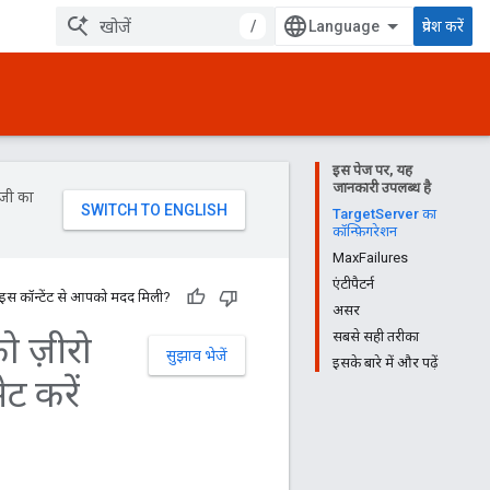
/
प्रवेश करें
इस पेज पर, यह
जानकारी उपलब्ध है
ॉजी का
TargetServer का
कॉन्फ़िगरेशन
MaxFailures
एंटीपैटर्न
 इस कॉन्टेंट से आपको मदद मिली?
असर
को ज़ीरो
सबसे सही तरीका
सुझाव भेजें
इसके बारे में और पढ़ें
ट करें