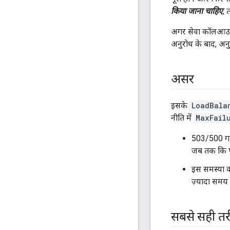
किया जाना चाहिए
, 
अगर सेवा कॉलआउट क
अनुरोध के बाद, अनुर
असर
इसके
LoadBala
नीति में
MaxFail
503/500 गड़
जब तक कि एप
इस समस्या को
ज़्यादा समय 
सबसे सही त