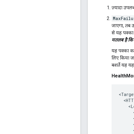
ज़्यादा उपलब
MaxFailu
जाएगा, तब उस
से यह पक्का 
मतलब है कि प
यह पक्का करन
लिए किया जा
बशर्ते यह यह
HealthMoni
<Targe
  <HTT
    <L
      
      
      
      