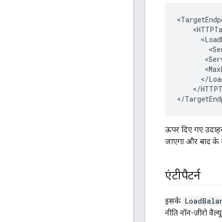
<TargetEndp
    <HTTPTa
      <Load
        <Se
       <Ser
       <Max
      </Loa
    </HTTPT
</TargetEnd
ऊपर दिए गए उदाहरण 
जाएगा और बाद के सभ
एंटीपैटर्न
इसके
LoadBala
नीति नॉन-ज़ीरो वैल्य