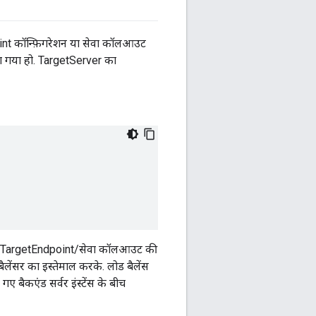
oint कॉन्फ़िगरेशन या सेवा कॉलआउट
या गया हो. TargetServer का
ैं. TargetEndpoint/सेवा कॉलआउट की
ेंसर का इस्तेमाल करके. लोड बैलेंस
 बैकएंड सर्वर इंस्टेंस के बीच