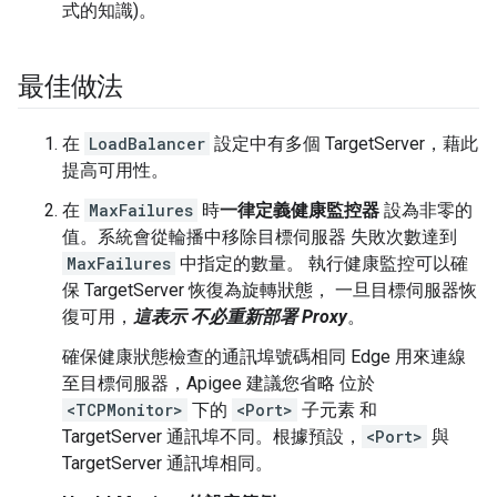
式的知識)。
最佳做法
在
LoadBalancer
設定中有多個 TargetServer，藉此
提高可用性。
在
MaxFailures
時
一律定義健康監控器
設為非零的
值。系統會從輪播中移除目標伺服器 失敗次數達到
MaxFailures
中指定的數量。 執行健康監控可以確
保 TargetServer 恢復為旋轉狀態， 一旦目標伺服器恢
復可用，
這表示 不必重新部署 Proxy
。
確保健康狀態檢查的通訊埠號碼相同 Edge 用來連線
至目標伺服器，Apigee 建議您省略 位於
<TCPMonitor>
下的
<Port>
子元素 和
TargetServer 通訊埠不同。根據預設，
<Port>
與
TargetServer 通訊埠相同。