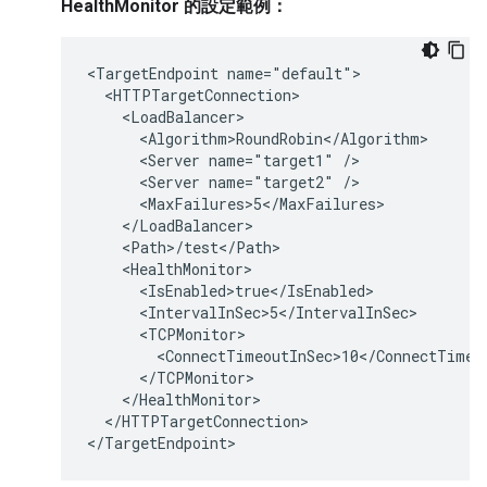
HealthMonitor 的設定範例：
<TargetEndpoint name="default">

  <HTTPTargetConnection>

    <LoadBalancer>

      <Algorithm>RoundRobin</Algorithm>

      <Server name="target1" />

      <Server name="target2" />

      <MaxFailures>5</MaxFailures>

    </LoadBalancer>

    <Path>/test</Path>

    <HealthMonitor>

      <IsEnabled>true</IsEnabled>

      <IntervalInSec>5</IntervalInSec>

      <TCPMonitor>

        <ConnectTimeoutInSec>10</ConnectTimeou
      </TCPMonitor>

    </HealthMonitor>

  </HTTPTargetConnection>

</TargetEndpoint>