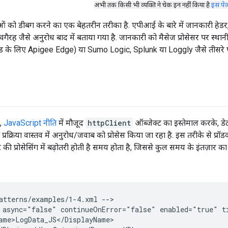
अभी तक किसी भी व्यक्ति ने चेक इन नहीं किया है
इस पे
 को डीबग करने का एक बेहतरीन तरीका है. एपीआई के बारे में जानकारी हेडर, फ़ॉ
गैरह जैसे अनुरोध बाद में बताया गया है. जानकारी को मैसेज प्रोसेसर पर स्थ
्लाउड के लिए Apigee Edge) या Sumo Logic, Splunk या Loggly जैसे तीसरे पक
ं,
JavaScript नीति
में मौजूद
httpClient
ऑब्जेक्ट का इस्तेमाल करके, ड
प्रक्रिया वास्तव में अनुरोध/जवाब को प्रोसेस किया जा रहा है. इस तरीके से प्रॉडक
्ट की प्रोसेसिंग में बढ़ोतरी होती है समय होता है, जिससे कुल समय के इंतज़ार क
atterns/examples/1-4.xml --
>

 async="false" continueOnError="false" enabled="true" t
ame>LogData_JS</DisplayName>