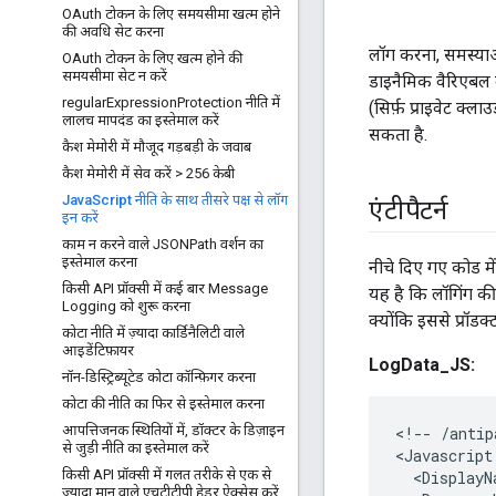
OAuth टोकन के लिए समयसीमा खत्म होने
की अवधि सेट करना
लॉग करना, समस्याओं
OAuth टोकन के लिए खत्म होने की
समयसीमा सेट न करें
डाइनैमिक वैरिएबल व
regular
Expression
Protection नीति में
(सिर्फ़ प्राइवेट क
लालच मापदंड का इस्तेमाल करें
सकता है.
कैश मेमोरी में मौजूद गड़बड़ी के जवाब
कैश मेमोरी में सेव करें > 256 केबी
Java
Script नीति के साथ तीसरे पक्ष से लॉग
एंटीपैटर्न
इन करें
काम न करने वाले JSONPath वर्शन का
इस्तेमाल करना
नीचे दिए गए कोड मे
किसी API प्रॉक्सी में कई बार Message
यह है कि लॉगिंग की 
Logging को शुरू करना
क्योंकि इससे प्रॉडक
कोटा नीति में ज़्यादा कार्डिनैलिटी वाले
आइडेंटिफ़ायर
LogData_JS:
नॉन-डिस्ट्रिब्यूटेड कोटा कॉन्फ़िगर करना
कोटा की नीति का फिर से इस्तेमाल करना
आपत्तिजनक स्थितियों में
,
डॉक्टर के डिज़ाइन
<
!-- /antip
से जुड़ी नीति का इस्तेमाल करें
<
Javascript
किसी API प्रॉक्सी में गलत तरीके से एक से
  <DisplayN
ज़्यादा मान वाले एचटीटीपी हेडर ऐक्सेस करें