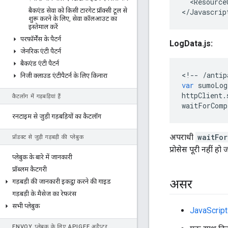
  <Resource
बैकएंड सेवा को किसी टारगेट प्रॉक्सी टूल से
<
/Javascrip
शुरू करने के लिए
,
सेवा कॉलआउट का
इस्तेमाल करें
परफ़ॉर्मेंस के पैटर्न
LogData.js:
जेनरिक एंटी पैटर्न
बैकएंड एंटी पैटर्न
<
!--
/
antip
निजी क्लाउड एंटीपैटर्न के लिए किनारा
var
sumoLog
httpClient
.
कैटलॉग में गड़बड़ियां हैं
waitForComp
रनटाइम से जुड़ी गड़बड़ियों का कैटलॉग
अपराधी
waitFo
प्रॉडक्ट से जुड़ी गड़बड़ी की प्लेबुक
प्रोसेस पूरी नहीं ह
प्लेबुक के बारे में जानकारी
प्रॉब्लम कैटगरी
असर
गड़बड़ी की जानकारी इकट्ठा करने की गाइड
गड़बड़ी के मैसेज का रेफ़रंस
सभी प्लेबुक
JavaScript
ENVOY प्लेबुक के लिए APIGEE अडैप्टर