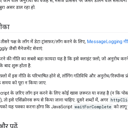
जाने वाले अनुरोधों की वजह से, मैसेज प्रोसेसर पर असर डालने वाले संसाधनों 
र बुरा असर डाल रहा हो.
रीका
तीसरे पक्ष के लॉग में डेटा ट्रांसफ़र/लॉग करने के लिए,
MessageLogging नी
ly जैसी मैनेजमेंट सेवाएं.
ने की नीति का सबसे बड़ा फ़ायदा यह है कि इसे क्लाइंट फ़्लो, जो अनुरोध करने 
े बाद शुरू होता है.
ट फ़्लो में इस नीति के परिभाषित होने से, लॉगिंग गतिविधि और अनुरोध/रिस्पॉन्स 
के समय को पूरा न किया जाए.
ipt के ज़रिए लॉग इन करने के लिए कोई खास ज़रूरत या वजह है (न कि पोस्ट क्
), तो इसे एसिंक्रोनस रूप से किया जाना चाहिए. दूसरे शब्दों में, अगर
httpCli
 आपको यह पक्का करना होगा कि JavaScript
waitForComplete
को लागू
और पढ़ें