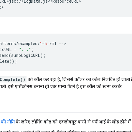
URL>jsc://LogData.js</ResourceURL>
t
>
atterns
/
examples
/
1
-
5.
xml
--
icURL
=
"..."
;
send
(
sumoLogicURL
);
lete
();
rComplete()
को कॉल कर रहा है, जिससे कॉलर का कॉल निलंबित हो जाता 
ो जाती. इसे एसिंक्रोनस बनाना ही एक मान्य पैटर्न है इस कॉल को खत्म करके.
 की नीति
के ज़रिए लॉगिंग कोड को एक्ज़ीक्यूट करने से एपीआई के लोड होने मे