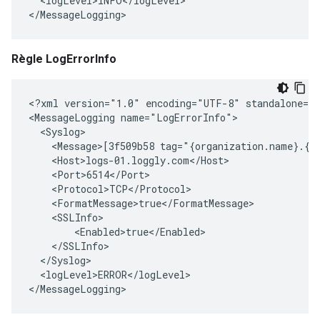
  <logLevel>INFO</logLevel>

</MessageLogging>
Règle LogErrorInfo
<?xml version="1.0" encoding="UTF-8" standalone="y
<MessageLogging name="LogErrorInfo">

  <Syslog>

    <Message>[3f509b58 tag="{organization.name}.{a
    <Host>logs-01.loggly.com</Host>

    <Port>6514</Port>

    <Protocol>TCP</Protocol>

    <FormatMessage>true</FormatMessage>

    <SSLInfo>

        <Enabled>true</Enabled>

    </SSLInfo>

  </Syslog>

  <logLevel>ERROR</logLevel>

</MessageLogging>