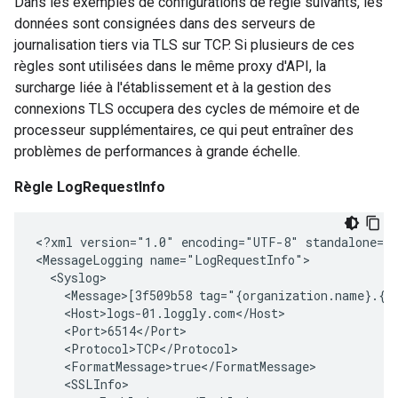
Dans les exemples de configurations de règle suivants, les
données sont consignées dans des serveurs de
journalisation tiers via TLS sur TCP. Si plusieurs de ces
règles sont utilisées dans le même proxy d'API, la
surcharge liée à l'établissement et à la gestion des
connexions TLS occupera des cycles de mémoire et de
processeur supplémentaires, ce qui peut entraîner des
problèmes de performances à grande échelle.
Règle LogRequestInfo
<?xml version="1.0" encoding="UTF-8" standalone="y
<MessageLogging name="LogRequestInfo">

  <Syslog>

    <Message>[3f509b58 tag="{organization.name}.{ap
    <Host>logs-01.loggly.com</Host>

    <Port>6514</Port>

    <Protocol>TCP</Protocol>

    <FormatMessage>true</FormatMessage>

    <SSLInfo>
