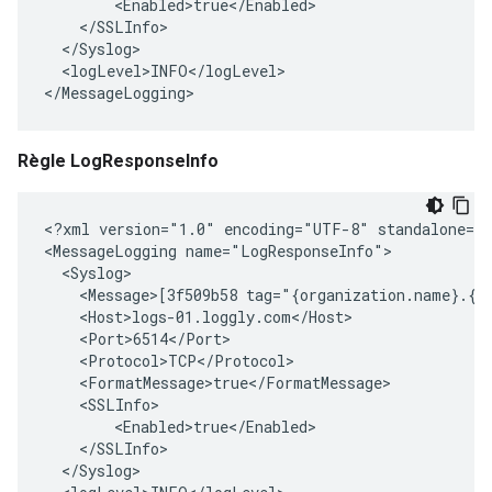
        <Enabled>true</Enabled>

    </SSLInfo>

  </Syslog>

  <logLevel>INFO</logLevel>

</MessageLogging>
Règle LogResponseInfo
<?xml version="1.0" encoding="UTF-8" standalone="y
<MessageLogging name="LogResponseInfo">

  <Syslog>

    <Message>[3f509b58 tag="{organization.name}.{ap
    <Host>logs-01.loggly.com</Host>

    <Port>6514</Port>

    <Protocol>TCP</Protocol>

    <FormatMessage>true</FormatMessage>

    <SSLInfo>

        <Enabled>true</Enabled>

    </SSLInfo>

  </Syslog>
