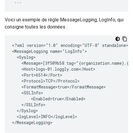
 ...
Voici un exemple de règle MessageLogging, LogInfo, qui
consigne toutes les données :
<?xml version="1.0" encoding="UTF-8" standalone="y
<MessageLogging name="LogInfo">

  <Syslog>

    <Message>[3f509b58 tag="{organization.name}.{a
    <Host>logs-01.loggly.com</Host>

    <Port>6514</Port>

    <Protocol>TCP</Protocol>

    <FormatMessage>true</FormatMessage>

    <SSLInfo>

        <Enabled>true</Enabled>

    </SSLInfo>

  </Syslog>

  <logLevel>INFO</logLevel>

</MessageLogging>