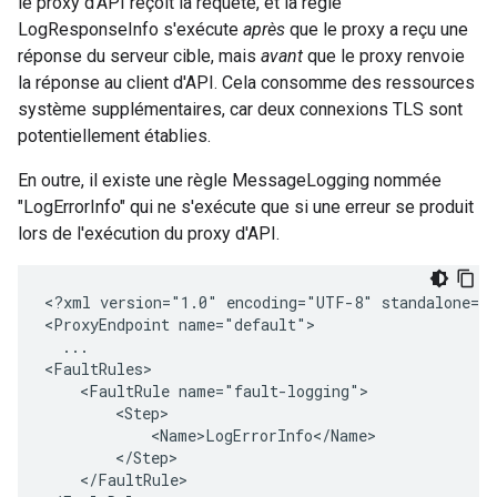
le proxy d'API reçoit la requête, et la règle
LogResponseInfo s'exécute
après
que le proxy a reçu une
réponse du serveur cible, mais
avant
que le proxy renvoie
la réponse au client d'API. Cela consomme des ressources
système supplémentaires, car deux connexions TLS sont
potentiellement établies.
En outre, il existe une règle MessageLogging nommée
"LogErrorInfo" qui ne s'exécute que si une erreur se produit
lors de l'exécution du proxy d'API.
<?xml version="1.0" encoding="UTF-8" standalone="y
<ProxyEndpoint name="default">

  ...

<FaultRules>

    <FaultRule name="fault-logging">

        <Step>

            <Name>LogErrorInfo</Name>

        </Step>

    </FaultRule>
