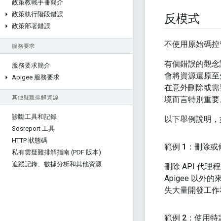
政策教戰手冊簡介
政策執行階段錯誤
反模式
政策部署錯誤
不使用原始碼控管系
服務要求
有個錯誤的觀念認
服務要求簡介
會將資源還原至
Apigee 服務要求
在意外刪除或需
其他疑難排解資源
境而言特別重要
診斷工具和記錄
以下舉例說明，
Sosreport 工具
HTTP 狀態碼
範例 1：刪除或修改
私有雲疑難排解指南 (PDF 版本)
追蹤記錄、數據分析和其他資源
刪除 API 代
Apigee 以外的
失大量開發工作
範例 2：使用特