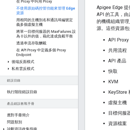
在 Proxy 中叫用 Proxy
Apigee Ed
不使用原始碼控管功能來管理 Edge
資源
API 的工具
用相同的主機別名和通訊埠編號定
的機構組織管理
義多個虛擬主機
源。這些資源包
將單一目標伺服器的 Max
Failures 設
為 0 以外的值，藉此達成負載平衡
API Proxy
透過串流存取酬載
共用流程
在 API Proxy 中定義多個 Proxy
Endpoint
API 產品
後端反面模式
私有雲反模式
快取
錯誤目錄
KVM
KeyStore 
執行階段錯誤目錄
虛擬主機
產品錯誤教戰手冊
目標伺服
應對手冊簡介
問題類別
資源檔案
診斷資訊收集指南