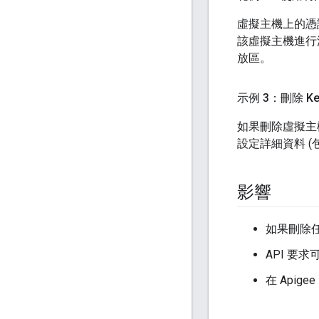
虛擬主機上的憑證
該虛擬主機進行測
放區。
示例 3：刪除 Ke
如果刪除虛擬主機或目
設定詳細資料 (
影響
如果刪除任何
API 
在 Apig