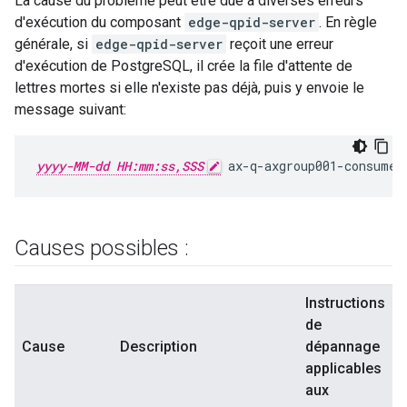
La cause du problème peut être due à diverses erreurs
d'exécution du composant
edge-qpid-server
. En règle
générale, si
edge-qpid-server
reçoit une erreur
d'exécution de PostgreSQL, il crée la file d'attente de
lettres mortes si elle n'existe pas déjà, puis y envoie le
message suivant:
yyyy-MM-dd HH:mm:ss,SSS
 ax-q-axgroup001-consumer
Causes possibles :
Instructions
de
Cause
Description
dépannage
applicables
aux