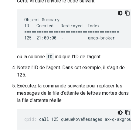
Cette virgule renvoie le code suivant:
Object Summary:

ID   Created   Destroyed  Index

=======================================

125  21:00:00  -          amqp-broker
où la colonne
ID
indique l'ID de l'agent.
Notez l'ID de l'agent. Dans cet exemple, il s'agit de
125.
Exécutez la commande suivante pour replacer les
messages de la file d'attente de lettres mortes dans
la file d'attente réelle:
call 125 queueMoveMessages ax-q-axgroup