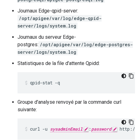
Journaux Edge-qpid-server:
/opt/apigee/var/log/edge-qpid-
server/logs/system.log
Journaux du serveur Edge-
postgres:
/opt/apigee/var/log/edge-postgres-
server/logs/system.log
Statistiques de la file d'attente Qpidd:
qpid-stat -q
Groupe d'analyse renvoyé par la commande curl
suivante:
curl -u 
sysadminEmail
:
password
 http://
m