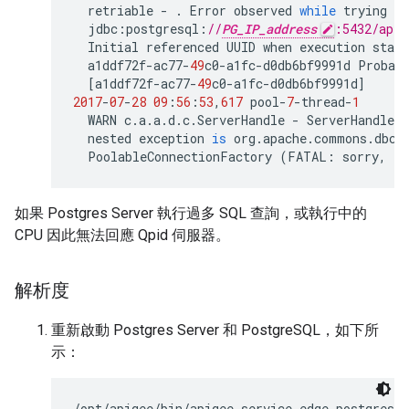
retriable
-
.
Error
observed
while
trying
to
jdbc
:
postgresql
:
//
PG_IP_address
:5432/apig
Initial
referenced
UUID
when
execution
start
a1ddf72f
-
ac77
-
49
c0
-
a1fc
-
d0db6bf9991d
Probab
[
a1ddf72f
-
ac77
-
49
c0
-
a1fc
-
d0db6bf9991d
]
2017
-
07
-
28
09
:
56
:
53
,
617
pool
-
7
-
thread
-
1
WARN
c
.
a
.
a
.
d
.
c
.
ServerHandle
-
ServerHandle
.
l
nested
exception
is
org
.
apache
.
commons
.
dbcp
PoolableConnectionFactory
(
FATAL
:
sorry
,
to
如果 Postgres Server 執行過多 SQL 查詢，或執行中的
CPU 因此無法回應 Qpid 伺服器。
解析度
重新啟動 Postgres Server 和 PostgreSQL，如下所
示：