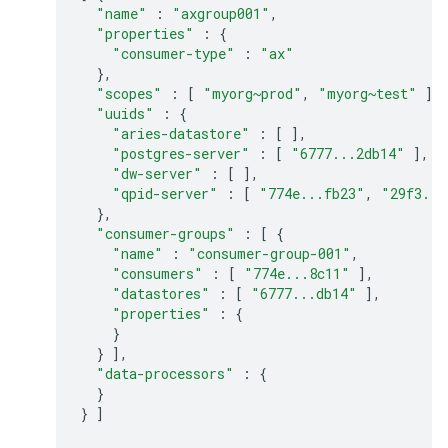
"name"
:
"axgroup001"
,
"properties"
:
{
"consumer-type"
:
"ax"
},
"scopes"
:
[
"myorg~prod"
,
"myorg~test"
],
"uuids"
:
{
"aries-datastore"
:
[
],
"postgres-server"
:
[
"6777...2db14"
],
"dw-server"
:
[
],
"qpid-server"
:
[
"774e...fb23"
,
"29f3...
},
"consumer-groups"
:
[
{
"name"
:
"consumer-group-001"
,
"consumers"
:
[
"774e...8c11"
],
"datastores"
:
[
"6777...db14"
],
"properties"
:
{
}
}
],
"data-processors"
:
{
}
}
]