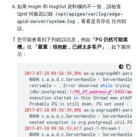
如果
msgIn
和
msgOut
資料欄內不一致，請檢查
Qpid 伺服器記錄
/opt/apigee/var/log/edge-
qpid-server/system.log
，看看是否存在 任何錯
誤。
您可能會看到下列錯誤訊息，例如
「PG 仍然可能當
機」
或
「嚴重：很抱歉，已經太多客戶」
，如下圖所
示：
2017
-
07
-
28
09
:
56
:
39
,
896
ax
-
q
-
axgroup001
-
persi
WARN
c
.
a
.
a
.
d
.
c
.
ServerHandle
-
ServerHandle
.
l
retriable
-
.
Error
observed
while
trying
to
jdbc
:
postgresql
:
//
PG_IP_address
:5432/apig
execution
started
in
this
thread
was
a1ddf72
Probably
PG
is
still
down
.
PG
set
used
-
[
a
2017
-
07
-
28
09
:
56
:
39
,
896
ax
-
q
-
axgroup001
-
persi
WARN
c
.
a
.
a
.
d
.
c
.
ServerHandle
-
ServerHandle
.
l
nested
exception
is
org
.
postgresql
.
util
.
PSQ
2017
-
07
-
28
09
:
56
:
53
,
617
pool
-
7
-
thread
-
1
WARN
c
.
a
.
a
.
d
.
c
.
ServerHandle
-
ServerHandle
.
l