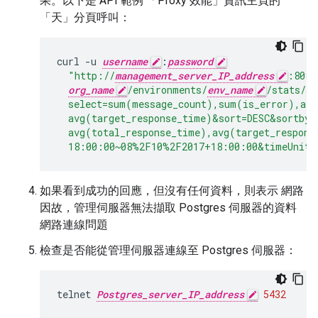
果。以下是 API 範例 「Proxy 效能」資訊主頁的
「天」分頁呼叫：
curl
-
u
username
:
password
"http://
management_server_IP_address
:8080
org_name
/environments/
env_name
/stats/ap
  select=sum(message_count),sum(is_error),avg
  avg(target_response_time)&sort=DESC&sortby=
  avg(total_response_time),avg(target_respon
  18:00:00~08%2F10%2F2017+18:00:00&timeUnit=
如果看到成功的回應，但沒有任何資料，則表示 網路
因故，管理伺服器無法擷取 Postgres 伺服器的資料
網路連線問題
檢查是否能從管理伺服器連線至 Postgres 伺服器：
telnet
Postgres_server_IP_address
5432