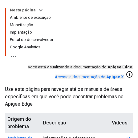
Nesta página
Ambiente de execução
Monetização
Implantação
Portal do desenvolvedor
Google Analytics
Você está visualizando a documentação do
Apigee Edge
.
info
Acesse a documentação da
Apigee X
.
Use esta página para navegar até os manuais de áreas
específicas em que você pode encontrar problemas no
Apigee Edge.
Origem do
Descrição
Vídeos
problema