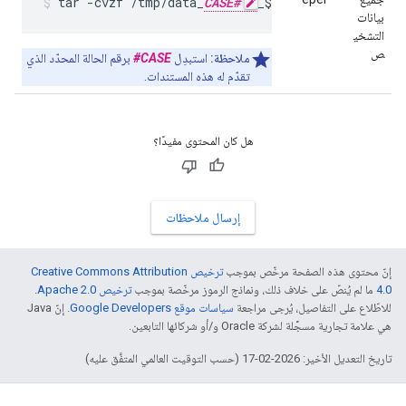
tar -cvzf /tmp/data_
CASE#
_$(hostname).tar.gz 
بيانات
التشخي
ص
ملاحظة:
استبدِل
CASE#
برقم الحالة المحدّد الذي
تقدّم له هذه المستندات.
هل كان المحتوى مفيدًا؟
إرسال ملاحظات
إنّ محتوى هذه الصفحة مرخّص بموجب
ترخيص Creative Commons Attribution
4.0‏
ما لم يُنصّ على خلاف ذلك، ونماذج الرموز مرخّصة بموجب
ترخيص Apache 2.0‏
.
للاطّلاع على التفاصيل، يُرجى مراجعة
سياسات موقع Google Developers‏
. إنّ Java
هي علامة تجارية مسجَّلة لشركة Oracle و/أو شركائها التابعين.
تاريخ التعديل الأخير: 2026-02-17 (حسب التوقيت العالمي المتفَّق عليه)