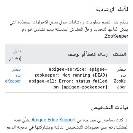
الأدلة الإرشادية
يقدِّم هذا القسم معلومات وإرشادات حول بعض الإجراءات المحدّدة التي
يمكن اتّباعها لتحديد وحلّ المشاكل المتعلقة ببدء تشغيل خوادم
ZooKeeper.
دليل
المشكلة
رسالة الخطأ أو الوصف
إرشادي
apigee-service: apigee-
يتعذّر
يتعذّر
zookeeper: Not running (DEAD)
بدء
بدء
apigee-all: Error: status failed
ZooKeeper
ZooKe
on [apigee-zookeeper]
eper
بيانات التشخيص
إذا كنت بحاجة إلى مساعدة من
Apigee Edge Support
بشأن هذه
المشكلة، ثم جمع معلومات التشخيص التالية ومشاركتها في تجربة الدعم: