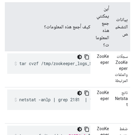
أين
يمكنني
بيانات
جمع
التشخي
كيف أجمع هذه المعلومات؟
هذه
ص
المعلوما
ت؟
سجلّات
ZooKe
eper
ZooKe
tar cvzf /tmp/zookeeper_logs_$(hostname)_$(date
eper
والملفات
المرتبطة
ناتج
ZooKe
eper
Netsta
netstat -anlp | grep 2181  | tee /tmp/zookeepe
t
ضغط
ZooKe
جميع
eper