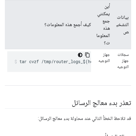
أين
يمكنني
بيانات
جمع
التشخي
كيف أجمع هذه المعلومات؟
هذه
ص
المعلوما
ت؟
سجلات
جهاز
جهاز
التوجيه
tar cvzf /tmp/router_logs_$(hostname)_$(date +%
التوجيه
تعذر بدء معالج الرسائل
قد تلاحظ الخطأ التالي عند محاولة بدء معالج الرسائل: