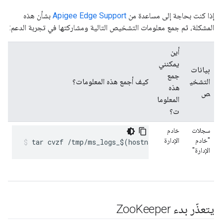
إذا كنت بحاجة إلى مساعدة من
Apigee Edge Support
بشأن هذه
المشكلة، ثم جمع معلومات التشخيص التالية ومشاركتها في تجربة الدعم:
أين
يمكنني
بيانات
جمع
التشخي
كيف أجمع هذه المعلومات؟
هذه
ص
المعلوما
ت؟
سجلات
خادم
"خادم
الإدارة
tar cvzf /tmp/ms_logs_$(hostname)_$(date +%Y.%m
الإدارة"
يتعذّر بدء Zoo
Keeper