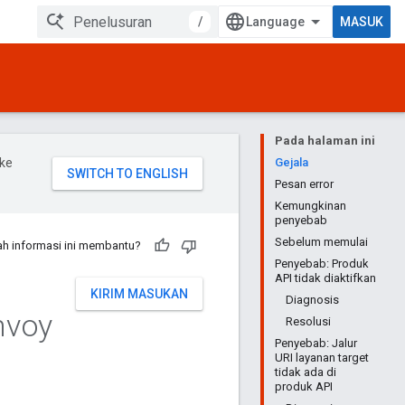
/
MASUK
Pada halaman ini
ke
Gejala
Pesan error
Kemungkinan
penyebab
Sebelum memulai
h informasi ini membantu?
Penyebab: Produk
API tidak diaktifkan
KIRIM MASUKAN
Diagnosis
nvoy
Resolusi
Penyebab: Jalur
URI layanan target
tidak ada di
produk API