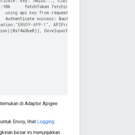
nticate
:
key
:
7
mQIG
...,
claims
:
map
[
string
]
interface
{}
o
:
106
fetchToken
fetching
:
7
mQIG
...
using
api
key
from
request
Authenticate
success
:
&
auth
.
Context
{
Context
:(
*
server
.
cation
:
"ENVOY-APP-1"
,
APIProducts
:
[]
string
{
"ENVOY-PROD
ion
)(
0x14a3be0
)
}
,
DeveloperEmail
:
"[---masked---]"
,
Scop
itemukan di Adaptor Apigee
ntuk Envoy, lihat
Logging
.
gkinan besar ini menunjukkan