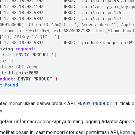
1
-
12
T08
:
18
:
08.124
Z
DEBUG
auth
/
auth
.
go
:
98
Authe
1
-
12
T08
:
18
:
08.124
Z
DEBUG
auth
/
verify_api_key
.
g
1
-
12
T08
:
18
:
08.589
Z
DEBUG
auth
/
auth
.
go
:
125
1
-
12
T08
:
18
:
08.589
Z
DEBUG
auth
/
auth
.
go
:
157
0001a0600
),
ClientID
:
"7mQIG..."
,
AccessToken
:
""
,
Appli
s
:
time
.
Time
{
wall
:
0x0
,
ext
:
63746037188
,
loc
:(
*
time
.
Locat
{
""
}
,
APIKey
:
"7mQIG..."
}
1
-
12
T08
:
18
:
08.589
Z
DEBUG
product
/
manager
.
go
:
89
rizing
request
:
ucts
:
[
ENVOY-PRODUCT-1
]
es
:
[]
ation
:
GET
/
echo
et
:
httpbin
:
8080
oduct
:
ENVOY
-
PRODUCT
-
1
t
found
 atas menunjukkan bahwa produk API
ENVOY-PRODUCT-1
tidak d
y.
etahui informasi selengkapnya tentang logging Adaptor Apigee u
melihat pesan ini saat memberi otorisasi permintaan API, kemun