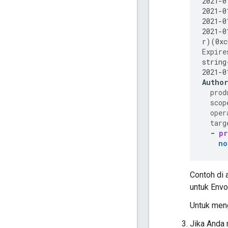
2021
-
0
2021
-
0
2021
-
0
2021
-
0
r
)(
0xc
Expire
string
2021
-
0
Autho
prod
scop
oper
targ
-
pr
no
Contoh di
untuk Envo
Untuk meng
Jika Anda 