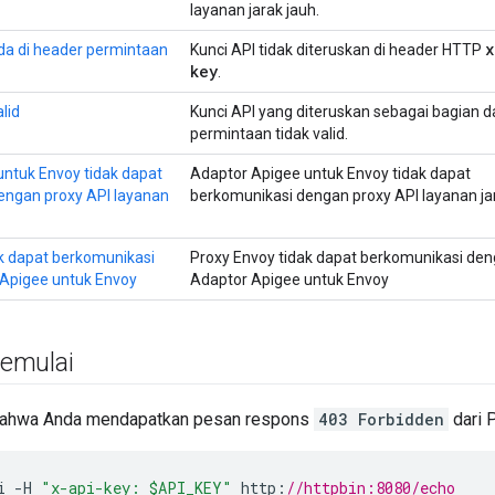
layanan jarak jauh.
x
ada di header permintaan
Kunci API tidak diteruskan di header HTTP
key
.
alid
Kunci API yang diteruskan sebagai bagian d
permintaan tidak valid.
ntuk Envoy tidak dapat
Adaptor Apigee untuk Envoy tidak dapat
engan proxy API layanan
berkomunikasi dengan proxy API layanan jar
k dapat berkomunikasi
Proxy Envoy tidak dapat berkomunikasi de
Apigee untuk Envoy
Adaptor Apigee untuk Envoy
emulai
bahwa Anda mendapatkan pesan respons
403 Forbidden
dari 
i
-
H
"x-api-key: $API_KEY"
http
:
//httpbin:8080/echo