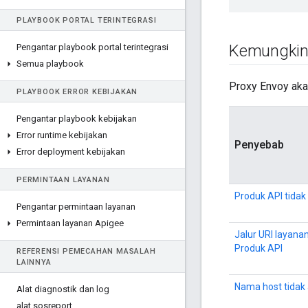
PLAYBOOK PORTAL TERINTEGRASI
Kemungkin
Pengantar playbook portal terintegrasi
Semua playbook
Proxy Envoy ak
PLAYBOOK ERROR KEBIJAKAN
Pengantar playbook kebijakan
Error runtime kebijakan
Penyebab
Error deployment kebijakan
PERMINTAAN LAYANAN
Produk API tidak
Pengantar permintaan layanan
Permintaan layanan Apigee
Jalur URI layanan
Produk API
REFERENSI PEMECAHAN MASALAH
LAINNYA
Nama host tidak 
Alat diagnostik dan log
alat sosreport