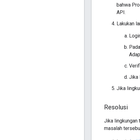
bahwa Prod
API.
Lakukan la
Logi
Pada
Adap
Veri
Jika 
Jika lingk
Resolusi
Jika lingkungan 
masalah tersebu