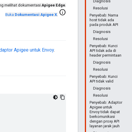
Diagnosis
ng melihat dokumentasi
Apigee Edge
.
Resolusi
info
Buka
Dokumentasi Apigee X
.
Penyebab: Nama
host tidak ada
pada produk API
Diagnosis
Resolusi
Penyebab: Kunci
daptor Apigee untuk Envoy
.
API tidak ada di
header permintaan
Diagnosis
Resolusi
Penyebab: Kunci
API tidak valid
Diagnosis
Resolusi
Penyebab: Adaptor
Apigee untuk
Envoy tidak dapat
berkomunikasi
dengan proxy API
layanan jarak jauh