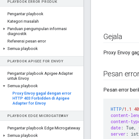
PLAYBOOK ERROR PRODUK
Pengantar playbook
Kategori masalah
Panduan pengumpulan informasi
diagnostik
Gejala
Referensi pesan error
Semua playbook
Proxy Envoy ga
PLAYBOOK APIGEE FOR ENVOY
Pesan erro
Pengantar playbook Apigee Adapter
untuk Envoy
Semua playbook
Pesan error beri
Proxy Envoy gagal dengan error
HTTP 403 Forbidden di Apigee
Adapter for Envoy
HTTP
/
1.1
40
content-len
PLAYBOOK EDGE MICROGATEWAY
content-typ
date
:
Tue, 
Pengantar playbook Edge Microgateway
server
:
ist
Semua playbook