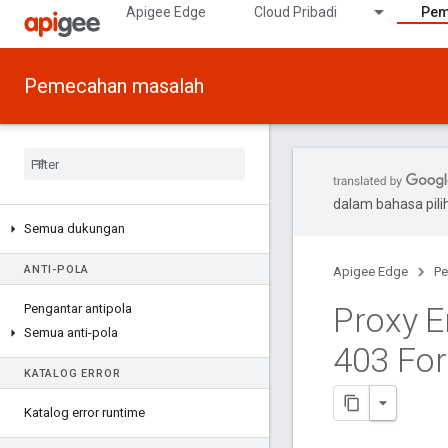
Apigee Edge
Cloud Pribadi
Pem
Pemecahan masalah
dalam bahasa pil
Semua dukungan
ANTI-POLA
Apigee Edge
Pe
Proxy E
Pengantar antipola
Semua anti-pola
403 For
KATALOG ERROR
Katalog error runtime