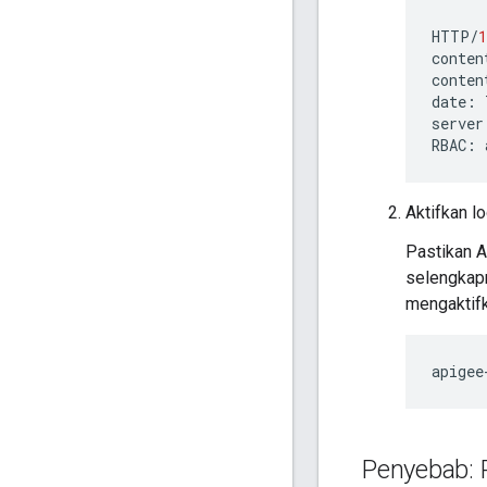
HTTP
/
1
conten
conten
date
:
server
RBAC
:
Aktifkan l
Pastikan A
selengkapny
mengaktifk
apigee
Penyebab: P