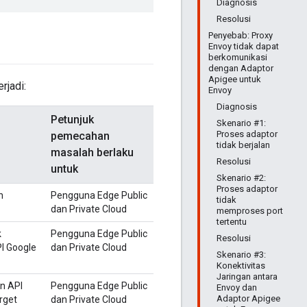
Diagnosis
Resolusi
Penyebab: Proxy
Envoy tidak dapat
berkomunikasi
dengan Adaptor
Apigee untuk
rjadi:
Envoy
Diagnosis
Petunjuk
Skenario #1:
Proses adaptor
pemecahan
tidak berjalan
masalah berlaku
Resolusi
untuk
Skenario #2:
Proses adaptor
n
Pengguna Edge Public
tidak
dan Private Cloud
memproses port
tertentu
k
Pengguna Edge Public
Resolusi
I Google
dan Private Cloud
Skenario #3:
Konektivitas
Jaringan antara
n API
Pengguna Edge Public
Envoy dan
Adaptor Apigee
rget
dan Private Cloud