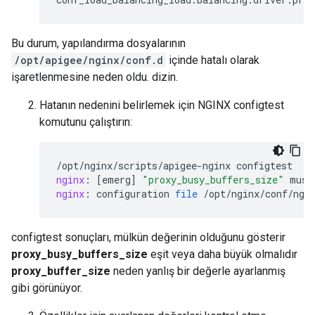
Bu durum, yapılandırma dosyalarının
/opt/apigee/nginx/conf.d
içinde hatalı olarak
işaretlenmesine neden oldu. dizin.
Hatanın nedenini belirlemek için NGINX configtest
komutunu çalıştırın:
/
opt
/
nginx
/
scripts
/
apigee
-
nginx
configtest
nginx
:
[
emerg
]
"proxy_busy_buffers_size"
must
nginx
:
configuration
file
/
opt
/
nginx
/
conf
/
ngi
configtest sonuçları, mülkün değerinin olduğunu gösterir
proxy_busy_buffers_size
eşit veya daha büyük olmalıdır
proxy_buffer_size
neden yanlış bir değerle ayarlanmış
gibi görünüyor.