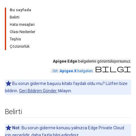
Bu sayfada
Belirti
Hata mesajları
Olası Nedenler
Teşhis
Çözünürlük
Apigee Edge
belgelerini görüntülüyorsunuz.
bilgi
.
Git:
Apigee X
belgeleri
.
Bu sorun giderme başucu kitabı faydalı oldu mu? Lütfen bize
bildirin.
Geri Bildirim Gönder
tıklayın.
Belirti
Not:
Bu sorun giderme konusu yalnızca Edge Private Cloud
için geçerlidir. daha fazla bilgi edindiniz.