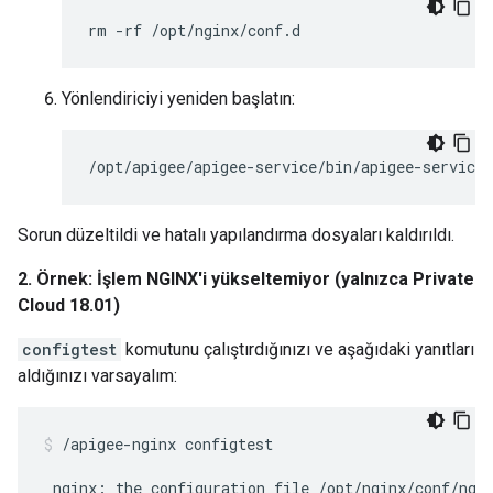
rm -rf /opt/nginx/conf.d
Yönlendiriciyi yeniden başlatın:
/opt/apigee/apigee-service/bin/apigee-service 
Sorun düzeltildi ve hatalı yapılandırma dosyaları kaldırıldı.
2. Örnek: İşlem NGINX'i yükseltemiyor (yalnızca Private
Cloud 18.01)
configtest
komutunu çalıştırdığınızı ve aşağıdaki yanıtları
aldığınızı varsayalım:
/apigee-nginx configtest

 nginx: the configuration file /opt/nginx/conf/ngin