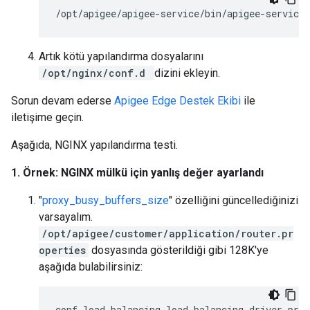
/opt/apigee/apigee-service/bin/apigee-service 
Artık kötü yapılandırma dosyalarını
/opt/nginx/conf.d
dizini ekleyin.
Sorun devam ederse
Apigee Edge Destek Ekibi
ile
iletişime geçin.
Aşağıda, NGINX yapılandırma testi.
1. Örnek: NGINX mülkü için yanlış değer ayarlandı
"
proxy_busy_buffers_size
" özelliğini güncellediğinizi
varsayalım.
/opt/apigee/customer/application/router.pr
operties
dosyasında gösterildiği gibi 128K'ye
aşağıda bulabilirsiniz:
conf_load_balancing_load
.
balancing
.
driver
.
prox