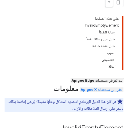
على هذه الصفحة
InvalidEmptyElement
رسالة الخطأ
مثال على رسالة الخطأ
مثال للقطة شاشة
السبب
التشخيص
الدقة
أنت تعرض مستندات
Apigee Edge
.
معلومات
انتقل إلى مستندات
Apigee X
.
هل كان هذا الدليل الإرشادي لتحديد المشاكل وحلّها مفيدًا؟ يُرجى إعلامنا بذلك.
بالنقر على
إرسال الملاحظات والآراء
.