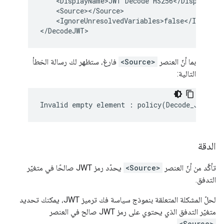
    <DisplayName>JWT Decode HS256</DisplayName
    <Source></Source>

    <IgnoreUnresolvedVariables>false</IgnoreUn
بما أنّ العنصر
<Source>
فارغ، ستظهر لك رسالة الخطأ
التالية:
الدقة
تأكَّد من أنّ العنصر
<Source>
يحدّد رمز JWT صالحًا في متغيّر
التدفق.
لحلّ المشكلة المتعلقة بنموذج سياسة فك ترميز JWT، يمكنك تحديد
متغيّر التدفق الذي يحتوي على رمز JWT صالح في العنصر
.
<Source>