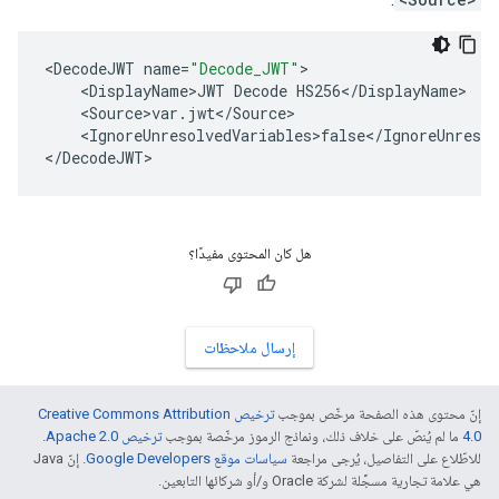
<
DecodeJWT
name
=
"Decode_JWT"
<
DisplayName>JWT
Decode
HS256
<
/
DisplayName
<
Source>var
.
jwt
<
/
Source
<
IgnoreUnresolvedVariables>false
<
/
IgnoreUnresol
<
/
DecodeJWT
هل كان المحتوى مفيدًا؟
إرسال ملاحظات
إنّ محتوى هذه الصفحة مرخّص بموجب
ترخيص Creative Commons Attribution
4.0‏
ما لم يُنصّ على خلاف ذلك، ونماذج الرموز مرخّصة بموجب
ترخيص Apache 2.0‏
.
للاطّلاع على التفاصيل، يُرجى مراجعة
سياسات موقع Google Developers‏
. إنّ Java
هي علامة تجارية مسجَّلة لشركة Oracle و/أو شركائها التابعين.