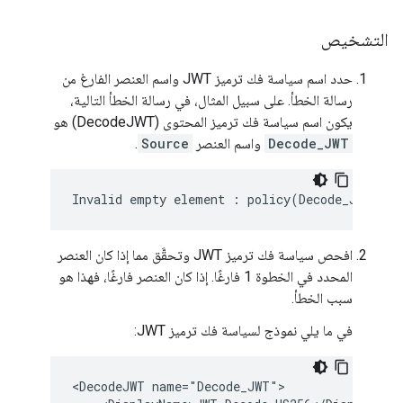
التشخيص
حدد اسم سياسة فك ترميز JWT واسم العنصر الفارغ من
رسالة الخطأ. على سبيل المثال، في رسالة الخطأ التالية،
يكون اسم سياسة فك ترميز المحتوى (DecodeJWT) هو
Decode_JWT
واسم العنصر
Source
.
Invalid empty element : policy(Decode_JWT) el
افحص سياسة فك ترميز JWT وتحقَّق مما إذا كان العنصر
المحدد في الخطوة 1 فارغًا. إذا كان العنصر فارغًا، فهذا هو
سبب الخطأ.
في ما يلي نموذج لسياسة فك ترميز JWT:
<DecodeJWT name="Decode_JWT">
