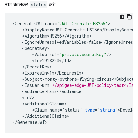
नाम बदलकर
status
करें:
<
GenerateJWT
name
=
"JWT-Generate-HS256"
<
DisplayName>JWT
Generate
HS256
<
/
DisplayName
<
Algorithm>HS256
<
/
Algorithm
<
IgnoreUnresolvedVariables>false
<
/
IgnoreUnresol
<
SecretKey
<
Value
ref
=
"private.secretkey"
/
<
Id>1918290
<
/
Id
<
/
SecretKey
<
ExpiresIn>1h
<
/
ExpiresIn
<
Subject>monty
-
pythons
-
flying
-
circus
<
/
Subject
<
Issuer>urn
:
//apigee-edge-JWT-policy-test</Iss
<
Audience>fans
<
/
Audience
<
Id
/
<
AdditionalClaims
<
Claim
name
=
'
status
'
type
=
'
string
'
>
Develop
<
/
AdditionalClaims
>

<
/
GenerateJWT