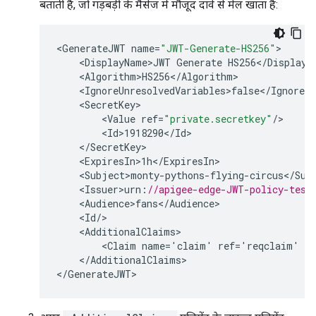
बताती है, जो गड़बड़ी के मैसेज में मौजूद दावे से मेल खाता है:
<
GenerateJWT
name
=
"JWT-Generate-HS256"
<
DisplayName>JWT
Generate
HS256
<
/
DisplayN
<
Algorithm>HS256
<
/
Algorithm
<
IgnoreUnresolvedVariables>false
<
/
IgnoreUn
<
SecretKey
<
Value
ref
=
"private.secretkey"
/
<
Id>1918290
<
/
Id
<
/
SecretKey
<
ExpiresIn>1h
<
/
ExpiresIn
<
Subject>monty
-
pythons
-
flying
-
circus
<
/
Sub
<
Issuer>urn
:
//apigee-edge-JWT-policy-test
<
Audience>fans
<
/
Audience
<
Id
/
<
AdditionalClaims
<
Claim
name
=
'
claim
'
ref
=
'
reqclaim
'
ty
<
/
AdditionalClaims
>

<
/
GenerateJWT