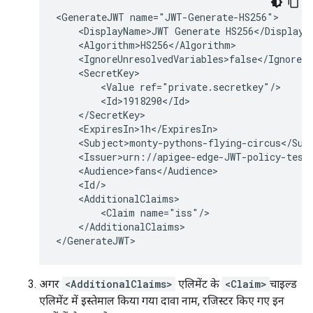
<GenerateJWT name="JWT-Generate-HS256">

    <DisplayName>JWT Generate HS256</DisplayNa
    <Algorithm>HS256</Algorithm>

    <IgnoreUnresolvedVariables>false</IgnoreUn
    <SecretKey>

        <Value ref="private.secretkey"/>

        <Id>1918290</Id>

    </SecretKey>

    <ExpiresIn>1h</ExpiresIn>

    <Subject>monty-pythons-flying-circus</Subj
    <Issuer>urn://apigee-edge-JWT-policy-test<
    <Audience>fans</Audience>

    <Id/>

    <AdditionalClaims>

        <Claim name="iss"/>

    </AdditionalClaims>

अगर
<AdditionalClaims>
एलिमेंट के
<Claim>
चाइल्ड
एलिमेंट में इस्तेमाल किया गया दावा नाम, रजिस्टर किए गए इन