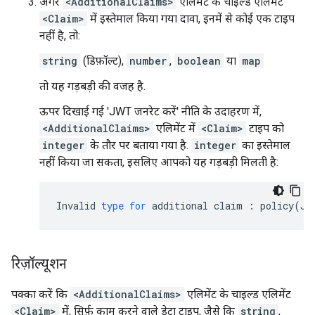
अगर
<AdditionalClaims>
एलिमेंट के चाइल्ड एलिमेंट
<Claim>
में इस्तेमाल किया गया दावा, इनमें से कोई एक टाइप
नहीं है, तो:
string
(डिफ़ॉल्ट),
number
,
boolean
या
map
तो यह गड़बड़ी की वजह है.
ऊपर दिखाई गई 'JWT जनरेट करें' नीति के उदाहरण में,
<AdditionalClaims>
एलिमेंट में
<Claim>
टाइप को
integer
के तौर पर बताया गया है.
integer
का इस्तेमाल
नहीं किया जा सकता, इसलिए आपको यह गड़बड़ी मिलती है:
Invalid
type
for
additional
claim
:
policy
(
JW
रिज़ॉल्यूशन
पक्का करें कि
<AdditionalClaims>
एलिमेंट के चाइल्ड एलिमेंट
<Claim>
में, सिर्फ़ काम करने वाले डेटा टाइप, जैसे कि
string
,