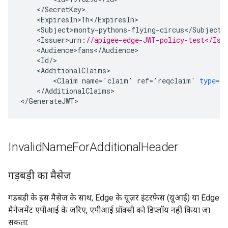
<
/
SecretKey
<
ExpiresIn>1h
<
/
ExpiresIn
<
Subject>monty
-
pythons
-
flying
-
circus
<
/
Subject
<
Issuer>urn
:
//apigee-edge-JWT-policy-test</Iss
<
Audience>fans
<
/
Audience
<
Id
/
<
AdditionalClaims
<
Claim
name
=
'
claim
'
ref
=
'
reqclaim
'
type
=
'
<
/
AdditionalClaims
>

<
/
GenerateJWT
Invalid
Name
For
Additional
Header
गड़बड़ी का मैसेज
गड़बड़ी के इस मैसेज के साथ, Edge के यूज़र इंटरफ़ेस (यूआई) या Edge
मैनेजमेंट एपीआई के ज़रिए, एपीआई प्रॉक्सी को डिप्लॉय नहीं किया जा
सकता: