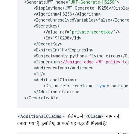
<
GenerateJWT
name
=
"JWT-Generate-HS256"
<
DisplayName>JWT
Generate
HS256
<
/
DisplayN
<
Algorithm>HS256
<
/
Algorithm
<
IgnoreUnresolvedVariables>false
<
/
IgnoreUn
<
SecretKey
<
Value
ref
=
"private.secretkey"
/
<
Id>1918290
<
/
Id
<
/
SecretKey
<
ExpiresIn>1h
<
/
ExpiresIn
<
Subject>monty
-
pythons
-
flying
-
circus
<
/
Sub
<
Issuer>urn
:
//apigee-edge-JWT-policy-test
<
Audience>fans
<
/
Audience
<
Id
/
<
AdditionalClaims
<
Claim
ref
=
'
reqclaim
'
type
=
'
boolean
'
/
<
/
AdditionalClaims
>

<
/
GenerateJWT
<AdditionalClaims>
एलिमेंट में
<Claim>
नाम नहीं
बताया गया है. इसलिए, आपको यह गड़बड़ी मिलती है: