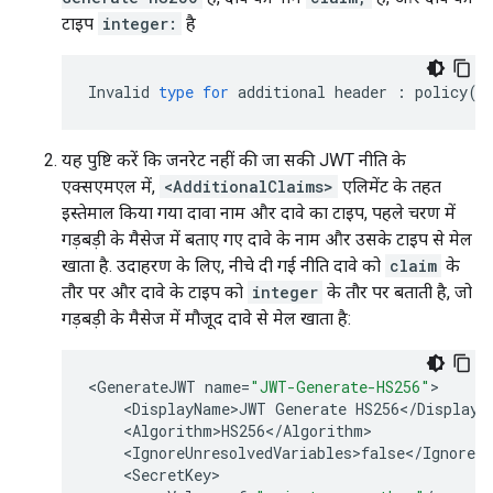
टाइप
integer:
है
Invalid
type
for
additional
header
:
policy
(
J
यह पुष्टि करें कि जनरेट नहीं की जा सकी JWT नीति के
एक्सएमएल में,
<AdditionalClaims>
एलिमेंट के तहत
इस्तेमाल किया गया दावा नाम और दावे का टाइप, पहले चरण में
गड़बड़ी के मैसेज में बताए गए दावे के नाम और उसके टाइप से मेल
खाता है. उदाहरण के लिए, नीचे दी गई नीति दावे को
claim
के
तौर पर और दावे के टाइप को
integer
के तौर पर बताती है, जो
गड़बड़ी के मैसेज में मौजूद दावे से मेल खाता है:
<
GenerateJWT
name
=
"JWT-Generate-HS256"
<
DisplayName>JWT
Generate
HS256
<
/
DisplayN
<
Algorithm>HS256
<
/
Algorithm
<
IgnoreUnresolvedVariables>false
<
/
IgnoreUn
<
SecretKey