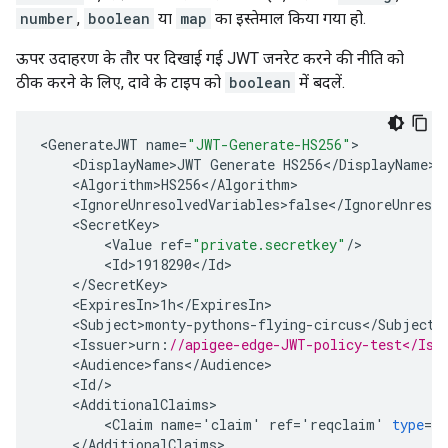
number
,
boolean
या
map
का इस्तेमाल किया गया हो.
ऊपर उदाहरण के तौर पर दिखाई गई JWT जनरेट करने की नीति को
ठीक करने के लिए, दावे के टाइप को
boolean
में बदलें.
<
GenerateJWT
name
=
"JWT-Generate-HS256"
<
DisplayName>JWT
Generate
HS256
<
/
DisplayName
<
Algorithm>HS256
<
/
Algorithm
<
IgnoreUnresolvedVariables>false
<
/
IgnoreUnresol
<
SecretKey
<
Value
ref
=
"private.secretkey"
/
<
Id>1918290
<
/
Id
<
/
SecretKey
<
ExpiresIn>1h
<
/
ExpiresIn
<
Subject>monty
-
pythons
-
flying
-
circus
<
/
Subject
<
Issuer>urn
:
//apigee-edge-JWT-policy-test</Iss
<
Audience>fans
<
/
Audience
<
Id
/
<
AdditionalClaims
<
Claim
name
=
'
claim
'
ref
=
'
reqclaim
'
type
=
'
<
/
AdditionalClaims
>
