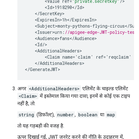
<
Value
ref
=
"private.secretkey"
/
<
Id>1918290
<
/
Id
<
/
SecretKey
<
ExpiresIn>1h
<
/
ExpiresIn
<
Subject>monty
-
pythons
-
flying
-
circus
<
/
Sub
<
Issuer>urn
:
//apigee-edge-JWT-policy-test
<
Audience>fans
<
/
Audience
<
Id
/
<
AdditionalHeaders
<
Claim
name
=
'
claim
'
ref
=
'
reqclaim
'
ty
<
/
AdditionalHeaders
>

<
/
GenerateJWT
अगर
<AdditionalHeaders>
एलिमेंट के चाइल्ड एलिमेंट
<Claim>
में इस्तेमाल किया गया दावा, इनमें से कोई एक टाइप
नहीं है, तो:
string
(डिफ़ॉल्ट),
number
,
boolean
या
map
तो यह गड़बड़ी की वजह है.
ऊपर दिखाई गई, JWT जनरेट करने की नीति के उदाहरण में,