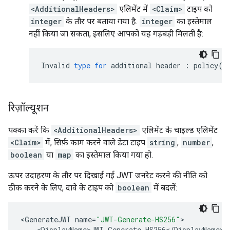
<AdditionalHeaders>
एलिमेंट में
<Claim>
टाइप को
integer
के तौर पर बताया गया है.
integer
का इस्तेमाल
नहीं किया जा सकता, इसलिए आपको यह गड़बड़ी मिलती है:
Invalid
type
for
additional
header
:
policy
(
J
रिज़ॉल्यूशन
पक्का करें कि
<AdditionalHeaders>
एलिमेंट के चाइल्ड एलिमेंट
<Claim>
में, सिर्फ़ काम करने वाले डेटा टाइप
string
,
number
,
boolean
या
map
का इस्तेमाल किया गया हो.
ऊपर उदाहरण के तौर पर दिखाई गई JWT जनरेट करने की नीति को
ठीक करने के लिए, दावे के टाइप को
boolean
में बदलें:
<
GenerateJWT
name
=
"JWT-Generate-HS256"
<
DisplayName>JWT
Generate
HS256
<
/
DisplayName