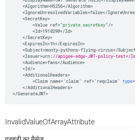
<
Algorithm>HS256
<
/
Algorithm
<
IgnoreUnresolvedVariables>false
<
/
IgnoreUnresol
<
SecretKey
<
Value
ref
=
"private.secretkey"
/
<
Id>1918290
<
/
Id
<
/
SecretKey
<
ExpiresIn>1h
<
/
ExpiresIn
<
Subject>monty
-
pythons
-
flying
-
circus
<
/
Subject
<
Issuer>urn
:
//apigee-edge-JWT-policy-test</Iss
<
Audience>fans
<
/
Audience
<
Id
/
<
AdditionalHeaders
<
Claim
name
=
'
claim
'
ref
=
'
reqclaim
'
type
=
'
<
/
AdditionalHeaders
>

<
/
GenerateJWT
Invalid
Value
Of
Array
Attribute
गड़बड़ी का मैसेज