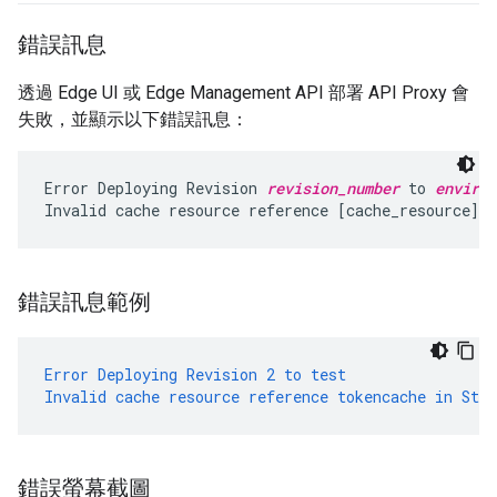
錯誤訊息
透過 Edge UI 或 Edge Management API 部署 API Proxy 會
失敗，並顯示以下錯誤訊息：
Error Deploying Revision 
revision_number
 to 
environ
錯誤訊息範例
Error
Deploying
Revision
2
to
test
Invalid
cache
resource
reference
tokencache
in
Step
錯誤螢幕截圖