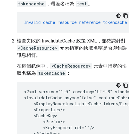
tokencache
，環境名稱為
test
。
Invalid
cache
resource
reference
tokencache
in
檢查失敗的 InvalidateCache 政策 XML，並確認針對
<CacheResource>
元素指定的快取名稱是否與錯誤
訊息相符。
在這個範例中，
<CacheResource>
元素中指定的快
取名稱為
tokencache
：
<?xml version="1.0" encoding="UTF-8" standalo
<InvalidateCache async="false" continueOnErro
    <DisplayName>InvalidateCache-Token</Displa
    <Properties/>

    <CacheKey>

        <Prefix/>

        <KeyFragment ref=""/>

    </CacheKey>
