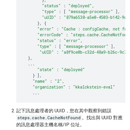
"status"
:
"deployed"
,
"type"
:
[
"message-processor"
],
"uUID"
:
"879a6538-a5e0-4503-b142-9cb
},
{
"error"
:
"Cache : configCache, not fou
"errorCode"
:
"steps.cache.CacheNotFoun
"status"
:
"error"
,
"type"
:
[
"message-processor"
],
"uUID"
:
"a8f9ce0b-c32d-48a9-b26c-9c75
},
...
"state"
:
"deployed"
}
],
"name"
:
"2"
,
"organization"
:
"kkalckstein-eval"
...
記下訊息處理者的 UUID，您在其中觀察到錯誤
steps.cache.CacheNotFound
。找出與 UUID 對應
的訊息處理器主機名稱/IP 位址。