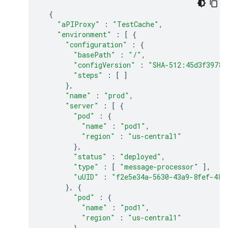
{
"aPIProxy"
:
"TestCache"
,
"environment"
:
[
{
"configuration"
:
{
"basePath"
:
"/"
,
"configVersion"
:
"SHA-512:45d3f39783
"steps"
:
[
]
},
"name"
:
"prod"
,
"server"
:
[
{
"pod"
:
{
"name"
:
"pod1"
,
"region"
:
"us-central1"
},
"status"
:
"deployed"
,
"type"
:
[
"message-processor"
],
"uUID"
:
"f2e5e34a-5630-43a9-8fef-48a
},
{
"pod"
:
{
"name"
:
"pod1"
,
"region"
:
"us-central1"
},