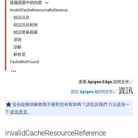
這個頁面中的內容
InvalidCacheResourceReference
錯誤訊息
錯誤訊息範例
錯誤螢幕截圖
原因
診斷
解析度
CacheNotFound
查看
Apigee Edge
說明文件。
資訊
前往
Apigee X
說明文件
。
這份疑難排解教戰手冊對您有幫助嗎？請告訴我們 方法是按一
下
提供意見
。
Invalid
Cache
Resource
Reference