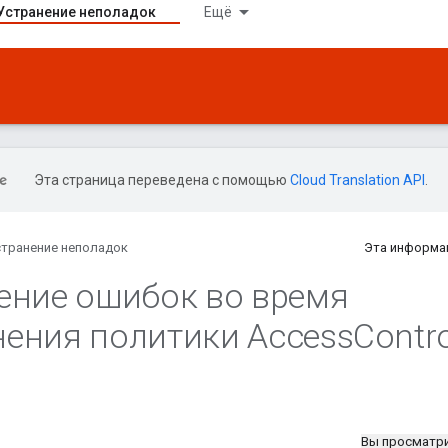
Устранение неполадок
Ещё
Эта страница переведена с помощью
Cloud Translation API
.
странение неполадок
Эта информа
ение ошибок во время
ения политики Access
Contro
Вы просматр