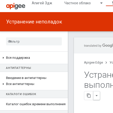
Апигей Эдж
Частное облако
Устранение неполадок
Вся поддержка
Apigee Edge
У
АНТИПАТТЕРНЫ
Устран
Введение в антипаттерны
выполн
Все антипаттерны
КАТАЛОГИ ОШИБОК
Каталог ошибок времени выполнения