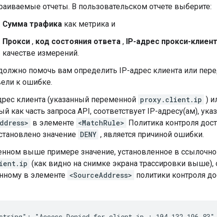
раиваемые отчеты. В пользовательском отчете выберите:
Сумма трафика
как метрика и
Прокси
,
код состояния ответа
,
IP-адрес прокси-клиен
качестве измерений.
должно помочь вам определить IP-адрес клиента или пере
ели к ошибке.
адрес клиента (указанный переменной
proxy.client.ip
) и
й как часть запроса API, соответствует IP-адресу(ам), ук
ddress>
в элементе
<MatchRule>
Политика контроля досту
становлено значение
DENY
, является причиной ошибки.
енном выше примере значение, установленное в ссылочн
ient.ip
(как видно на снимке экрана трассировки выше), с
нному в элементе
<SourceAddress>
политики контроля до
string": "Access Denied for client ip : 104.132.196.83"
