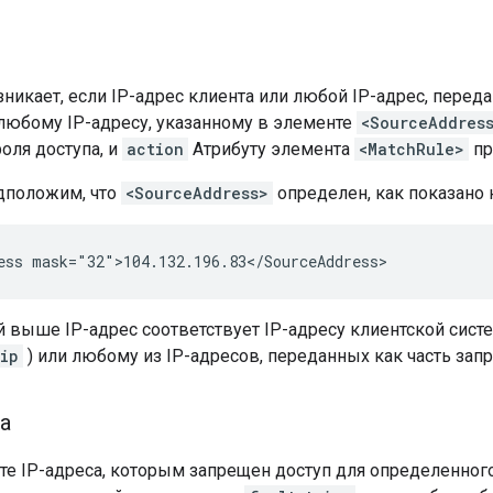
никает, если IP-адрес клиента или любой IP-адрес, переда
 любому IP-адресу, указанному в элементе
<SourceAddres
оля доступа, и
action
Атрибуту элемента
<MatchRule>
пр
дположим, что
<SourceAddress>
определен, как показано 
й выше IP-адрес соответствует IP-адресу клиентской сис
ip
) или любому из IP-адресов, переданных как часть запр
а
е IP-адреса, которым запрещен доступ для определенного 