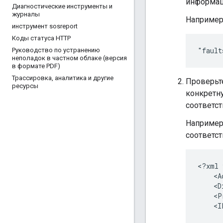
информац
Диагностические инструменты и
журналы
Например
инструмент sosreport
Коды статуса HTTP
Руководство по устранению
неполадок в частном облаке (версия
в формате PDF)
Трассировка
,
аналитика и другие
Проверьте
ресурсы
конкретну
соответс
Например
соответс
<?xml 
    <A
    <D
    <P
    <I
      