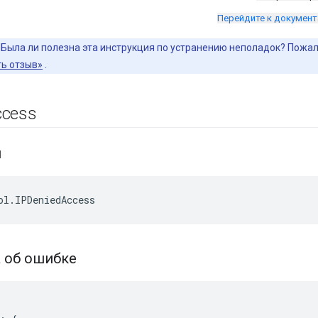
Перейдите к докумен
Была ли полезна эта инструкция по устранению неполадок? Пожалу
ь отзыв»
.
ccess
и
а об ошибке