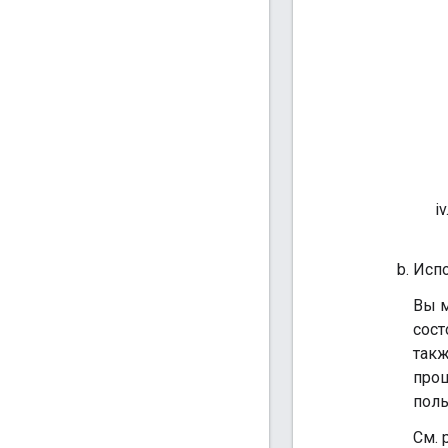
Испо
Вы м
сост
такж
прош
поль
См. 