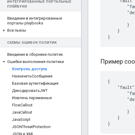
    "fault"
ИНТЕГРИРОВАННЫЕ ПОРТАЛЬНЫЕ
        "fa
ПЛЕЙБУКИ
        "de
           
Введение в интегрированные
порталы playbooks
        }

    }

Все пьесы
}
СХЕМЫ ОШИБОК ПОЛИТИК
Введение в сборники политик
Пример со
Ошибки выполнения политики
Контроль доступа
НазначитьСообщение
{

Базовая аутентификация
    "fault"
ДекодироватьJWT
        "fa
Извлечь переменные
        "de
           
Flow
Callout
        }

Java
Callout
    }

Java
Script
JSONThreat
Protection
JSON в XML