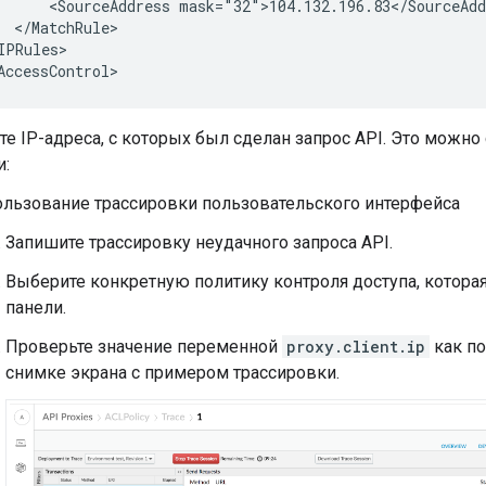
      <SourceAddress mask="32">104.132.196.83</SourceAdd
  </MatchRule>

IPRules>

е IP-адреса, с которых был сделан запрос API. Это можн
и:
льзование трассировки пользовательского интерфейса
Запишите трассировку неудачного запроса API.
Выберите конкретную политику контроля доступа, которая
панели.
Проверьте значение переменной
proxy.client.ip
как п
снимке экрана с примером трассировки.