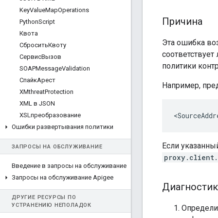
Key
Value
Map
Operations
Причина
Python
Script
Квота
Эта ошибка воз
СброситьКвоту
соответствует
СервисВызов
политики контр
SOAPMessage
Validation
СпайкАрест
Например, пре
XMthreat
Protection
XML в JSON
XSLпреобразование
Ошибки развертывания политики
Если указанны
ЗАПРОСЫ НА ОБСЛУЖИВАНИЕ
proxy.client.
Введение в запросы на обслуживание
Запросы на обслуживание Apigee
Диагностик
ДРУГИЕ РЕСУРСЫ ПО
УСТРАНЕНИЮ НЕПОЛАДОК
Определит