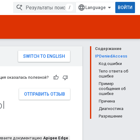
/
ВОЙТИ
Содержание
IPDeniedAccess
Код ошибки
Тело ответа об
ошибке
ция оказалась полезной?
Пример
сообщения об
ошибке
ОТПРАВИТЬ ОТЗЫВ
l
Причина
Диагностика
Разрешение
иваете документацию
Apigee Edge
.