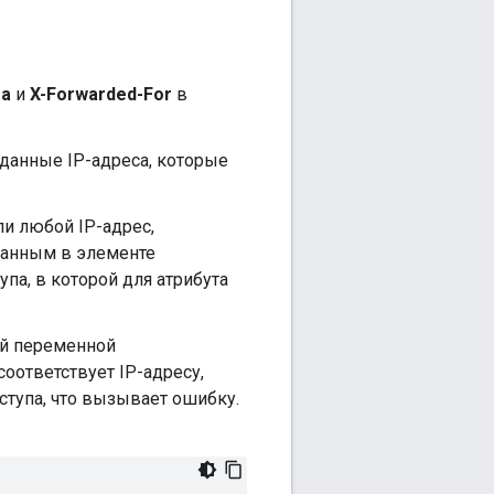
та
и
X-Forwarded-For
в
данные IP-адреса, которые
ли любой IP-адрес,
азанным в элементе
па, в которой для атрибута
ой переменной
оответствует IP-адресу,
ступа, что вызывает ошибку.