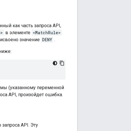
нный как часть запроса API,
s>
в элементе
<MatchRule>
исвоено значение
DENY
.
ниже:
темы (указанному переменной
оса API, произойдет ошибка.
запроса API. Эту