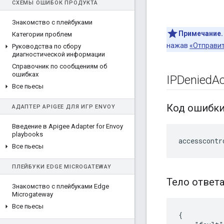
СХЕМЫ ОШИБОК ПРОДУКТА
Знакомство с плейбуками
Примечание.
Категории проблем
нажав
«Отправит
Руководства по сбору
диагностической информации
Справочник по сообщениям об
ошибках
IPDenied
A
Все пьесы
Код ошибк
АДАПТЕР APIGEE ДЛЯ ИГР ENVOY
Введение в Apigee Adapter for Envoy
playbooks
Все пьесы
ПЛЕЙБУКИ EDGE MICROGATEWAY
Тело ответ
Знакомство с плейбуками Edge
Microgateway
Все пьесы
{
