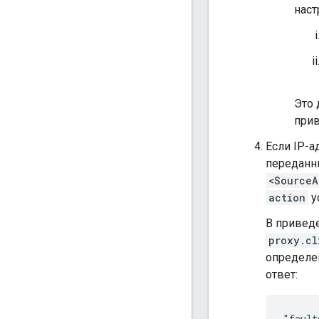
наст
Это 
прив
Если IP-
переданны
<SourceA
action
у
В привед
proxy.cl
определе
ответ:
"fault