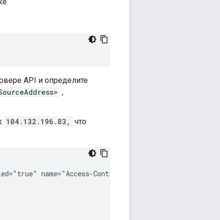
ке.
рвере API и определите
SourceAddress>
,
к
104.132.196.83,
что
ed="true" name="Access-Control">
