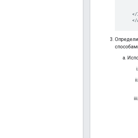
      
      
    </
Определит
способам
Испо