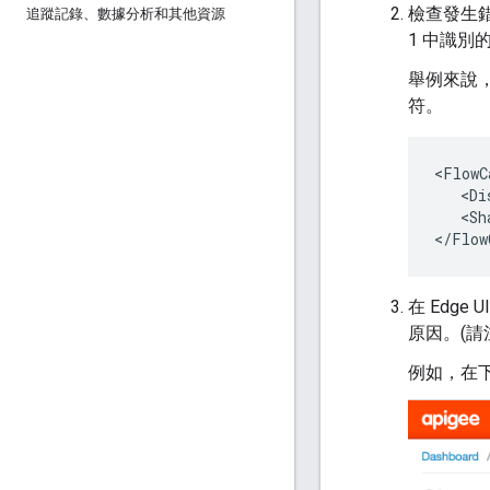
檢查發生錯
追蹤記錄、數據分析和其他資源
1 中識別
舉例來說
符。
<FlowC
   <Di
   <Sh
在 Edge
原因。(請注
例如，在