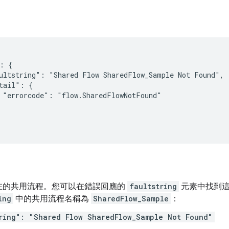
: {

ultstring": "Shared Flow SharedFlow_Sample Not Found",

tail": {

 "errorcode": "flow.SharedFlowNotFound"

在的共用流程。您可以在錯誤回應的
faultstring
元素中找到這
ing
中的共用流程名稱為
SharedFlow_Sample
：
ring": "Shared Flow SharedFlow_Sample Not Found"