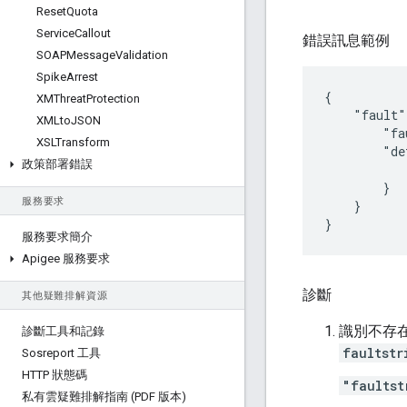
Reset
Quota
Service
Callout
錯誤訊息範例
SOAPMessage
Validation
Spike
Arrest
{

XMThreat
Protection
    "fault"
XMLto
JSON
        "fa
XSLTransform
        "de
政策部署錯誤
           
        }

服務要求
    }

服務要求簡介
Apigee 服務要求
診斷
其他疑難排解資源
識別不存
診斷工具和記錄
faultstr
Sosreport 工具
HTTP 狀態碼
"faultst
私有雲疑難排解指南 (PDF 版本)