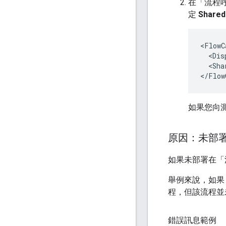
在「流程
定
Share
<FlowC
  <Dis
  <Sha
如果您向測
原因：未部
如果未部署在「
舉例來說，如果
程，但該流程並
錯誤訊息範例