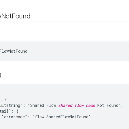
w
Not
Found
體
: {

ultstring": "Shared Flow 
shared_flow_name
 Not Found",

tail": {

 "errorcode": "flow.SharedFlowNotFound"
