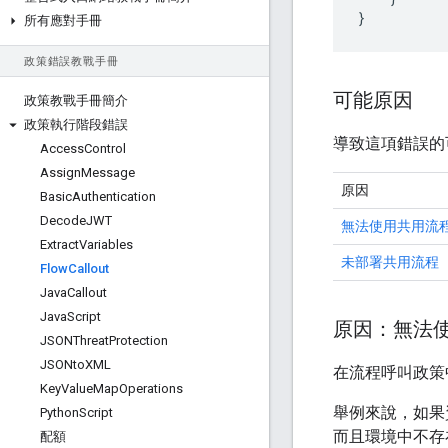
所有應對手冊
政策錯誤教戰手冊
可能原因
政策教戰手冊簡介
政策執行階段錯誤
導致這項錯誤的
Access
Control
Assign
Message
原因
Basic
Authentication
Decode
JWT
無法使用共用流
Extract
Variables
未部署共用流程
Flow
Callout
Java
Callout
Java
Script
原因：無法
JSONThreat
Protection
JSONto
XML
在流程呼叫政策
Key
Value
Map
Operations
舉例來說，如果
Python
Script
而且環境中不存
配額