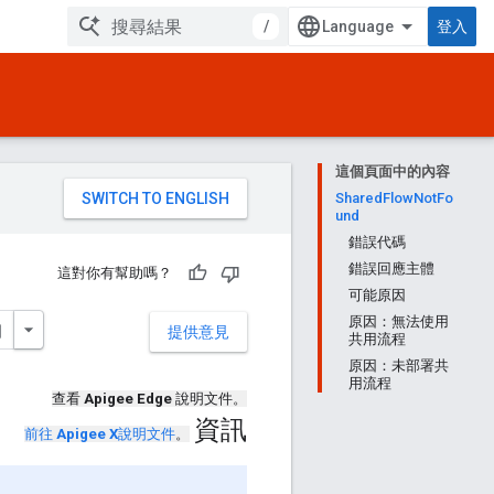
/
登入
這個頁面中的內容
。
SharedFlowNotFo
und
錯誤代碼
錯誤回應主體
這對你有幫助嗎？
可能原因
原因：無法使用
提供意見
共用流程
原因：未部署共
用流程
查看
Apigee Edge
說明文件。
資訊
前往
Apigee X
說明文件
。