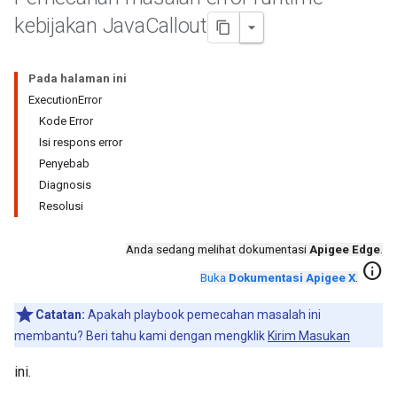
kebijakan Java
Callout
Pada halaman ini
ExecutionError
Kode Error
Isi respons error
Penyebab
Diagnosis
Resolusi
Anda sedang melihat dokumentasi
Apigee Edge
.
info
Buka
Dokumentasi Apigee X
.
Catatan:
Apakah playbook pemecahan masalah ini
membantu? Beri tahu kami dengan mengklik
Kirim Masukan
ini.