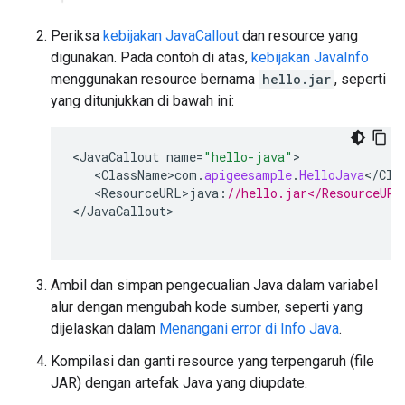
Periksa
kebijakan JavaCallout
dan resource yang
digunakan. Pada contoh di atas,
kebijakan JavaInfo
menggunakan resource bernama
hello.jar
, seperti
yang ditunjukkan di bawah ini:
<
JavaCallout
name
=
"hello-java"
<
ClassName>com
.
apigeesample
.
HelloJava
<
/
Cla
<
ResourceURL>java
:
//hello.jar</ResourceURL
<
/
JavaCallout
>

Ambil dan simpan pengecualian Java dalam variabel
alur dengan mengubah kode sumber, seperti yang
dijelaskan dalam
Menangani error di Info Java
.
Kompilasi dan ganti resource yang terpengaruh (file
JAR) dengan artefak Java yang diupdate.