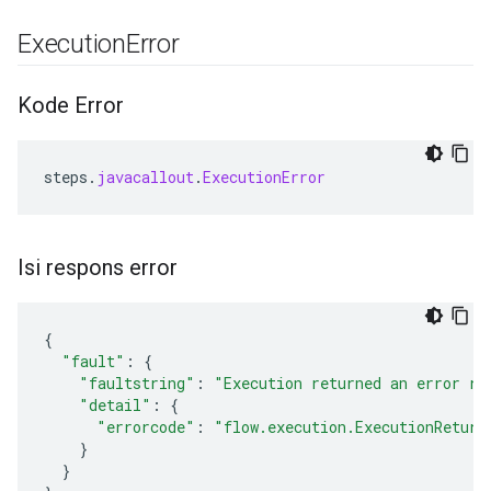
Execution
Error
Kode Error
steps
.
javacallout
.
ExecutionError
Isi respons error
{
"fault"
:
{
"faultstring"
:
"Execution returned an error re
"detail"
:
{
"errorcode"
:
"flow.execution.ExecutionReturn
}
}