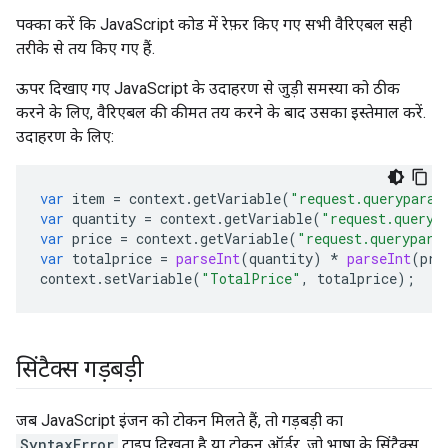
पक्का करें कि JavaScript कोड में रेफ़र किए गए सभी वैरिएबल सही
तरीके से तय किए गए हैं.
ऊपर दिखाए गए JavaScript के उदाहरण से जुड़ी समस्या को ठीक
करने के लिए, वैरिएबल की कीमत तय करने के बाद उसका इस्तेमाल करें.
उदाहरण के लिए:
var
item
=
context
.
getVariable
(
"request.queryparam
var
quantity
=
context
.
getVariable
(
"request.queryp
var
price
=
context
.
getVariable
(
"request.querypara
var
totalprice
=
parseInt
(
quantity
)
*
parseInt
(
pri
context
.
setVariable
(
"TotalPrice"
,
totalprice
);
सिंटैक्स गड़बड़ी
जब JavaScript इंजन को टोकन मिलते हैं, तो गड़बड़ी का
SyntaxError
टाइप दिखता है या टोकन ऑर्डर, जो भाषा के सिंटैक्स