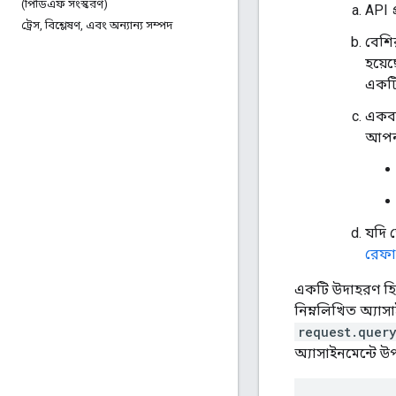
(পিডিএফ সংস্করণ)
API প
ট্রেস
,
বিশ্লেষণ
,
এবং অন্যান্য সম্পদ
বেশি
হয়ে
একটি
একবা
আপনা
যদি 
রেফার
একটি উদাহরণ হি
নিম্নলিখিত অ্যা
request.quer
অ্যাসাইনমেন্টে 