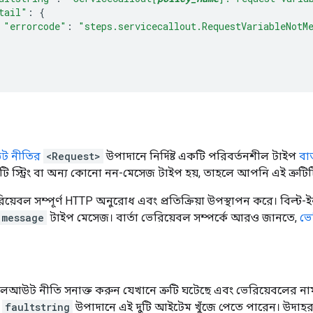
tail"
:
{
"errorcode"
:
"steps.servicecallout.RequestVariableNotM
ট নীতির
<Request>
উপাদানে নির্দিষ্ট একটি পরিবর্তনশীল টাইপ
বার
ি স্ট্রিং বা অন্য কোনো নন-মেসেজ টাইপ হয়, তাহলে আপনি এই ত্রুটি
়েবল সম্পূর্ণ HTTP অনুরোধ এবং প্রতিক্রিয়া উপস্থাপন করে। বিল্ট
message
টাইপ মেসেজ। বার্তা ভেরিয়েবল সম্পর্কে আরও জানতে,
ভে
আউট নীতি সনাক্ত করুন যেখানে ত্রুটি ঘটেছে এবং ভেরিয়েবলের নাম
র
faultstring
উপাদানে এই দুটি আইটেম খুঁজে পেতে পারেন। উদাহরণস