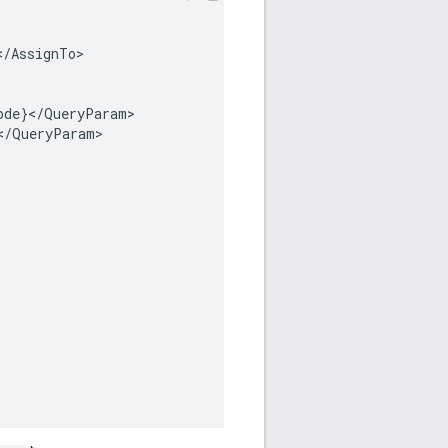
<
/
AssignTo
ode
}
<
/
QueryParam
<
/
QueryParam