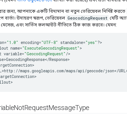
র জন্য, আপনাকে একটি বিদ্যমান বা নতুন ভেরিয়েবল নির্দিষ্ট করতে
 বার্তা। উদাহরণ স্বরূপ, ভেরিয়েবল
GeocodingRequest
যেটি অ্য
ইপ মেসেজ, এবং সার্ভিস কলআউট নীতিতে ঠিক কাজ করবে। যেমন:
on
=
"1.0"
encoding
=
"UTF-8"
standalone
=
"yes"
?
>

lout
name
=
"ExecuteGeocodingRequest"
t
variable
=
"GeocodingRequest"
/
se>GeocodingResponse
<
/
Response
rgetConnection
L>http
:
//
maps
.
googleapis
.
com
/
maps
/
api
/
geocode
/
json
<
/
URL
argetConnection
>

llout
iable
Not
Request
Message
Type