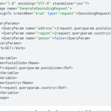
on
=
"1.0"
encoding
=
"UTF-8"
standalone
=
"yes"
?
>

age
name
=
"GenerateGeocodingRequest"
signTo
createNew
=
"true"
type
=
"request"
>
GeocodingRequest
eryParams
<
QueryParam
name
=
"address"
>
{
request
.
queryparam
.
postalc
<
QueryParam
name
=
"region"
>
{
request
.
queryparam
.
country
}
<
QueryParam
name
=
"sensor"
>
false
<
/
QueryParam
ueryParams
rb>GET
<
/
Verb
Variable
me>PostalCode
<
/
Name
f>request
.
queryparam
.
postalcode
<
/
Ref
nVariable
Variable
me>Country
<
/
Name
f>request
.
queryparam
.
country
<
/
Ref
nVariable
>

sage