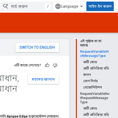
/
সাইন-ইন করুন
এই পৃষ্ঠায় যা যা
আছে
RequestVariableN
otMessageType
ত্রুটি কোড
এটি কাজে লেগেছে?
ত্রুটি প্রতিক্রিয়া বডি
মাধান
,
কারণ
মতামত জানান
রোগ নির্ণয়
মাধান
রেজোলিউশন
RequestVariableNo
tRequestMessage
Type
ত্রুটি কোড
ত্রুটি প্রতিক্রিয়া বডি
পনি
Apigee Edge
ডকুমেন্টেশন দেখছেন।