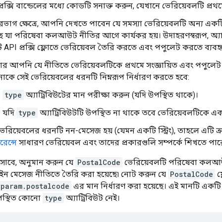
্রক্সি বান্ডেলের মধ্যে কোডটি সনাক্ত করুন, যেখানে ভেরিয়েবলটি প্রথম
রভাগ ক্ষেত্রে, আপনি দেখতে পাবেন যে সমস্যা ভেরিয়েবলটি অন্য এ
ছে যা পরিষেবা কলআউট নীতির আগে কার্যকর হয়। উদাহরণস্বরূপ, অ্
 API প্রক্সি ফ্লোতে ভেরিয়েবল তৈরি করতে এবং পপুলেট করতে ব্যবহৃ
র আপনি যে নীতিতে ভেরিয়েবলটিকে প্রথমে সংজ্ঞায়িত এবং পপুলেট 
কে সেই ভেরিয়েবলের ধরনটি নিম্নরূপ নির্ধারণ করতে হবে:
type
অ্যাট্রিবিউটের মান পরীক্ষা করুন (যদি উপস্থিত থাকে)।
যদি
type
অ্যাট্রিবিউটটি উপস্থিত না থাকে তবে ভেরিয়েবলটিকে একটি
ভেরিয়েবলের ধরনটি নন-মেসেজ হয় (যেমন একটি স্ট্রিং), তাহলে এটি 
েন্সে
সাধারণ ভেরিয়েবল এবং তাদের প্রকারগুলি সম্পর্কে শিখতে পার
সাবে, অনুমান করুন যে
PostalCode
ভেরিয়েবলটি পরিষেবা কলআউট
সাইন মেসেজ নীতিতে তৈরি করা হয়েছে৷ নোট করুন যে
PostalCode
ফ
yparam.postalcode
এর মান নির্ধারণ করা হয়েছে। এই মানটি একটি স
উপস্থিত কোনো
type
অ্যাট্রিবিউট নেই।