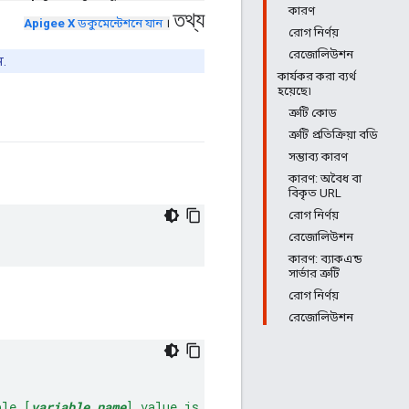
কারণ
তথ্য
Apigee X
ডকুমেন্টেশনে যান
।
রোগ নির্ণয়
রেজোলিউশন
ন.
কার্যকর করা ব্যর্থ
হয়েছে৷
ত্রুটি কোড
ত্রুটি প্রতিক্রিয়া বডি
সম্ভাব্য কারণ
কারণ: অবৈধ বা
বিকৃত URL
রোগ নির্ণয়
রেজোলিউশন
কারণ: ব্যাকএন্ড
সার্ভার ত্রুটি
রোগ নির্ণয়
রেজোলিউশন
ble [
variable_name
] value is not of type Message"
,