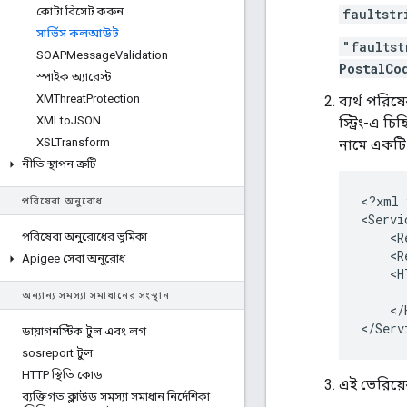
কোটা রিসেট করুন
faultstr
সার্ভিস কলআউট
"faults
SOAPMessage
Validation
PostalCo
স্পাইক অ্যারেস্ট
XMThreat
Protection
ব্যর্থ পর
XMLto
JSON
স্ট্রিং-এ 
XSLTransform
নামে একটি 
নীতি স্থাপন ত্রুটি
<
?
xml
পরিষেবা অনুরোধ
<
Servi
<
R
পরিষেবা অনুরোধের ভূমিকা
<
R
Apigee সেবা অনুরোধ
<
H
অন্যান্য সমস্যা সমাধানের সংস্থান
<
/
<
/
Serv
ডায়াগনস্টিক টুল এবং লগ
sosreport টুল
HTTP স্থিতি কোড
এই ভেরিয়ে
ব্যক্তিগত ক্লাউড সমস্যা সমাধান নির্দেশিকা