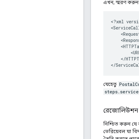
এখন, স্মরণ করুন
<
?
xml
versi
<
ServiceCal
<
Reques
<
Respon
<
HTTPTa
<
UR
<
/
HTTPT
<
/
ServiceCa
যেহেতু
PostalC
steps.servic
রেজোলিউশন
নিশ্চিত করুন যে
ভেরিয়েবল যা বি
তৈরি করতে পার