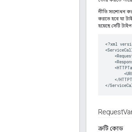
নীতি সংশোধন করা
করতে হবে যা টাইপ
হয়েছে সেটি টা
<
?
xml
versi
<
ServiceCal
<
Reques
<
Respon
<
HTTPTa
<
UR
<
/
HTTPT
<
/
ServiceCa
Request
Var
ত্রুটি কোড