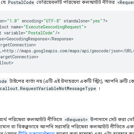
 যে
PostalCode
ভেরিয়েবলটি পরিষেবা কলআউট নীতির
<Reque
on
=
"1.0"
encoding
=
"UTF-8"
standalone
=
"yes"
?
>

lout
name
=
"ExecuteGeocodingRequest"
t
variable
=
"PostalCode"
/
se>GeocodingResponse
<
/
Response
rgetConnection
L>http
:
//
maps
.
googleapis
.
com
/
maps
/
api
/
geocode
/
json
<
/
URL
argetConnection
>

llout
ode
টাইপের বার্তা নয় (এটি এই উদাহরণে একটি স্ট্রিং), আপনি ত্রুটি 
ecallout.RequestVariableNotMessageType
।
 ব্যর্থ পরিষেবা কলআউট নীতিতে
<Request>
উপাদানে সেট করা ভে
দ্যমান বা বিকল্পভাবে আপনি সরাসরি পরিষেবা কলআউট নীতিতে একটি
েন (যেমন
নীতি ডকুমেন্টেশনে
ব্যাখ্যা করা হয়েছে) এবং এটা ব্যবহার ক