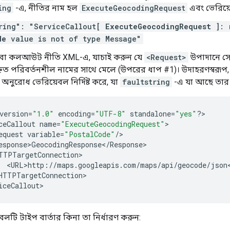
ing
-এ, নীতির নাম হল
ExecuteGeocodingRequest
এবং ভেরিয
tring": "ServiceCallout[
ExecuteGeocodingRequest
]: r
de
value is not of type Message"
িষেবা কলআউট নীতি XML-এ, যাচাই করুন যে
<Request>
উপাদানে সে
চিহ্নিত পরিবর্তনশীল নামের সাথে মেলে (উপরের ধাপ #1)। উদাহরণস্বরূপ
অনুরোধ ভেরিয়েবল নির্দিষ্ট করে, যা
faultstring
-এ যা আছে তার 
version
=
"1.0"
encoding
=
"UTF-8"
standalone
=
"yes"
?
>

ceCallout
name
=
"ExecuteGeocodingRequest"
equest
variable
=
"PostalCode"
/
esponse>GeocodingResponse
<
/
Response
TTPTargetConnection
<
URL>http
:
//
maps
.
googleapis
.
com
/
maps
/
api
/
geocode
/
json
HTTPTargetConnection
>

iceCallout
বলটি টাইপ বার্তার কিনা তা নির্ধারণ করুন: