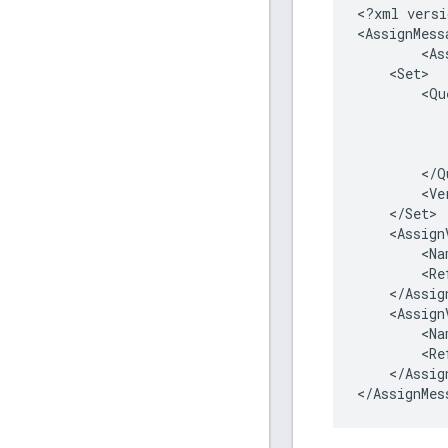
<
?
xml
versi
<
AssignMess
<
As
<
Set
<
Qu
<
/
Q
<
Ve
<
/
Set
<
Assign
<
Na
<
Re
<
/
Assig
<
Assign
<
Na
<
Re
<
/
Assig
<
/
AssignMes