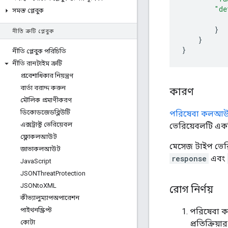
"de
সমস্ত প্লেবুক
}
নীতি ত্রুটি প্লেবুক
}
}
নীতি প্লেবুক পরিচিতি
নীতি রানটাইম ত্রুটি
প্রবেশাধিকার নিয়ন্ত্রণ
বার্তা বরাদ্দ করুন
কারণ
মৌলিক প্রমাণীকরণ
ডিকোডজেডব্লিউটি
পরিষেবা কলআউ
এক্সট্রাক্ট ভেরিয়েবল
ভেরিয়েবলটি একট
ফ্লোকলআউট
মেসেজ টাইপ ভেরিয
জাভাকলআউট
response
এবং
Java
Script
JSONThreat
Protection
JSONto
XML
রোগ নির্ণয়
কীভ্যালুম্যাপঅপারেশন
পাইথনস্ক্রিপ্ট
পরিষেবা কল
কোটা
প্রতিক্রিয়া