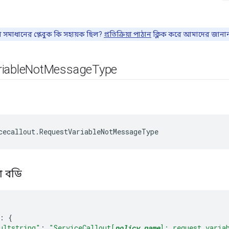
া সমাধানের প্লেবুক কি সহায়ক ছিল?
প্রতিক্রিয়া পাঠান
ক্লিক করে আমাদের জানা
iable
Not
Message
Type
য়া বডি
:
{
ultstring"
:
"ServiceCallout[
policy_name
]: request varia