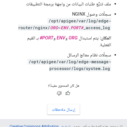
ملف تتبُّع طلبات البيانات من واجهة برمجة التطبيقات
سجلّات وصول NGINX
/opt/apigee/var/log/edge-
router/nginx/
ORG
~
ENV
.
PORT#
_access_log
المكان:
يتم استبدال
ORG
و
ENV
و
PORT#
بـ القيم
الفعلية.
سجلّات نظام معالج الرسائل
/opt/apigee/var/log/edge-message-
processor/logs/system.log
هل كان المحتوى مفيدًا؟
إرسال ملاحظات
إنّ محتوى هذه الصفحة مرخّص بموجب
ترخيص Creative Commons Attribution