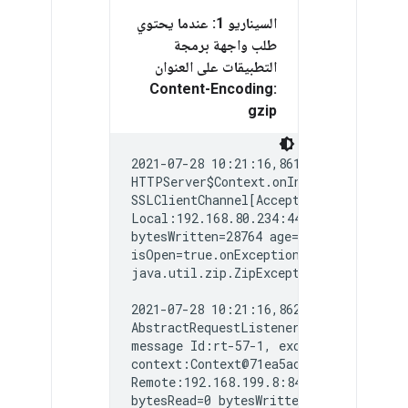
السيناريو 1: عندما يحتوي
طلب واجهة برمجة
التطبيقات على العنوان
Content-Encoding:
gzip
2021-07-28 10:21:16,861  NIOThread@0 
HTTPServer$Context.onInputException() 
SSLClientChannel[Accepted: Remote:192.
Local:192.168.80.234:44284]@28469 useC
bytesWritten=28764 age=2739893ms  last
isOpen=true.onExceptionRead exception:
java.util.zip.ZipException: Not in GZI
2021-07-28 10:21:16,862  NIOThread@0 
AbstractRequestListener.onException()
message Id:rt-57-1, exception:java.uti
context:Context@71ea5ac input=ClientIn
Remote:192.168.199.8:8443 Local:192.16
bytesRead=0 bytesWritten=28764 age=273