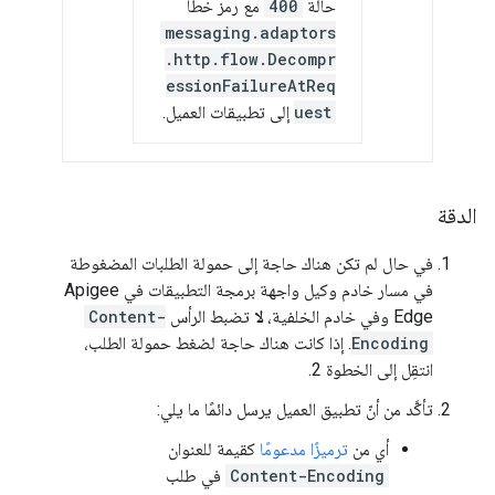
حالة
400
مع رمز خطأ
messaging.adaptors
.http.flow.Decompr
essionFailureAtReq
uest
إلى تطبيقات العميل.
الدقة
في حال لم تكن هناك حاجة إلى حمولة الطلبات المضغوطة
في مسار خادم وكيل واجهة برمجة التطبيقات في Apigee
Edge وفي خادم الخلفية،
لا
تضبط الرأس
Content-
Encoding
. إذا كانت هناك حاجة لضغط حمولة الطلب،
انتقِل إلى الخطوة 2.
تأكَّد من أنّ تطبيق العميل يرسل دائمًا ما يلي:
أي من
ترميزًا مدعومًا
كقيمة للعنوان
Content-Encoding
في طلب