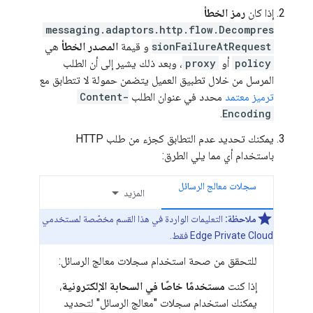
إذا كان
رمز الخطأ
messaging.adaptors.http.flow.Decompres
sionFailureAtRequest
و قيمة
المصدر الخطأ
هي
policy
أو
proxy
، وبعد ذلك يشير إلى أن الطلب
المرسل من خلال تطبيق العميل يتضمن حمولة لا تتطابق مع
ترميز معتمد
محدد في عنوان الطلب
Content-
.
Encoding
يمكنك تحديد عدم التطابق كجزء من طلب HTTP
باستخدام أي مما يلي الطرق:
سجلات معالج الرسائل
المزيد
ملاحظة:
التعليمات الواردة في هذا القسم مخصّصة لمستخدمي
Edge Private Cloud فقط.
للتحقق من صحة استخدام سجلات معالج الرسائل:
إذا كنت
مستخدمًا خاصًا في السحابة الإلكترونية
،
يمكنك استخدام سجلات "معالج الرسائل" لتحديد