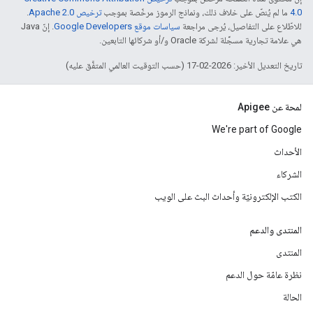
4.0‏
ما لم يُنصّ على خلاف ذلك، ونماذج الرموز مرخّصة بموجب
ترخيص Apache 2.0‏
.
للاطّلاع على التفاصيل، يُرجى مراجعة
سياسات موقع Google Developers‏
. إنّ Java
هي علامة تجارية مسجَّلة لشركة Oracle و/أو شركائها التابعين.
تاريخ التعديل الأخير: 2026-02-17 (حسب التوقيت العالمي المتفَّق عليه)
لمحة عن Apigee
We're part of Google
الأحداث
الشركاء
الكتب الإلكترونيّة وأحداث البث على الويب
المنتدى والدعم
المنتدى
نظرة عامّة حول الدعم
الحالة