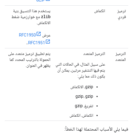
GZIP
ترميز
انكماش
يستخدم هذا التنسيق بنية
zlib
فردي
مع خوارزمية ضغط
الانكماش.
عرض
RFC1950
.
RFC1951
الترميز
الترميز المتعدد
يتم تطبيق ترميز متعدد على
المتعدد
الحمولة بالترتيب المحدد كما
على سبيل المثال، في الحالات التي
يظهر في العنوان.
يتم فيها التشفير مرتين، يمكن أن
يكون ذلك مما يلي:
gzip، الانكماش
gzip، gzip
تفريغ، gzip
انكماش، انكماش
فيما يلي الأسباب المحتملة لهذا الخطأ: