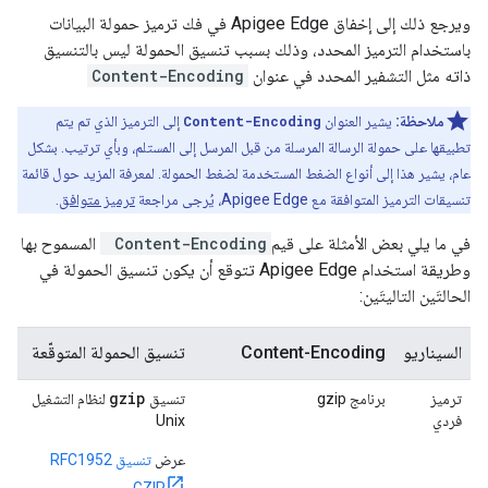
ويرجع ذلك إلى إخفاق Apigee Edge في فك ترميز حمولة البيانات
باستخدام الترميز المحدد، وذلك بسبب تنسيق الحمولة ليس بالتنسيق
ذاته مثل التشفير المحدد في عنوان
Content-Encoding
ملاحظة:
يشير العنوان
Content-Encoding
إلى الترميز الذي تم يتم
تطبيقها على حمولة الرسالة المرسلة من قبل المرسل إلى المستلم، وبأي ترتيب. بشكل
عام، يشير هذا إلى أنواع الضغط المستخدمة لضغط الحمولة. لمعرفة المزيد حول قائمة
تنسيقات الترميز المتوافقة مع Apigee Edge، يُرجى مراجعة
ترميز متوافق
.
في ما يلي بعض الأمثلة على قيم
Content-Encoding
المسموح بها
وطريقة استخدام Apigee Edge تتوقع أن يكون تنسيق الحمولة في
الحالتَين التاليتَين:
السيناريو
Content-Encoding
تنسيق الحمولة المتوقّعة
gzip
ترميز
برنامج gzip
تنسيق
لنظام التشغيل
فردي
Unix
عرض
تنسيق RFC1952