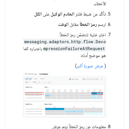
الأخطاء.
تأكَّد من ضبط فلتر
الخادم الوكيل
على
الكل
.
ارسم
رمز الخطأ
مقابل
الوقت
.
اختَر خلية تتضمّن رمز الخطأ
messaging.adaptors.http.flow.Deco
mpressionFailureAtRequest
باعتباره كما
هو موضح أدناه:
(
عرض صورة أكبر
)
معلومات عن رمز الخطأ يتم عرض