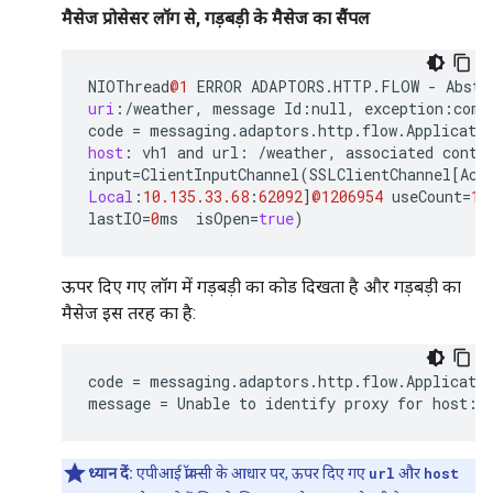
मैसेज प्रोसेसर लॉग से, गड़बड़ी के मैसेज का सैंपल
NIOThread
@1
ERROR
ADAPTORS
.
HTTP
.
FLOW
-
Abstr
uri
:
/
weather
,
message
Id
:
null
,
exception
:
com
.
code
=
messaging
.
adaptors
.
http
.
flow
.
Applicati
host
:
vh1
and
url
:
/
weather
,
associated
conte
input
=
ClientInputChannel
(
SSLClientChannel
[
Acc
Local
:
10.135.33.68
:
62092
]
@1206954
useCount
=
1
lastIO
=
0
ms
isOpen
=
true
)
ऊपर दिए गए लॉग में गड़बड़ी का कोड दिखता है और गड़बड़ी का
मैसेज इस तरह का है:
code = messaging.adaptors.http.flow.Applicatio
message = Unable to identify proxy for host: 
ध्यान दें:
एपीआई प्रॉक्सी के आधार पर, ऊपर दिए गए
url
और
host