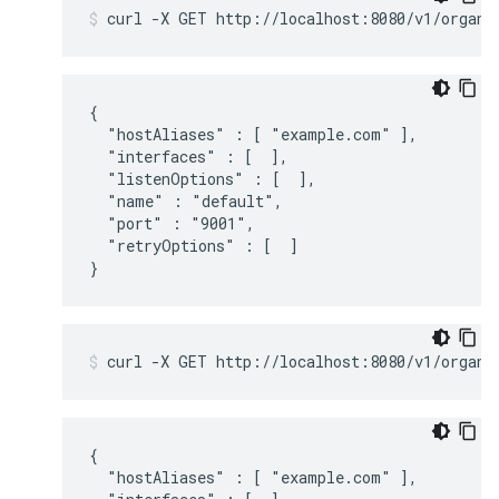
{

  "hostAliases" : [ "example.com" ],

  "interfaces" : [  ],

  "listenOptions" : [  ],

  "name" : "default",

  "port" : "9001",

  "retryOptions" : [  ]

}
{

  "hostAliases" : [ "example.com" ],
