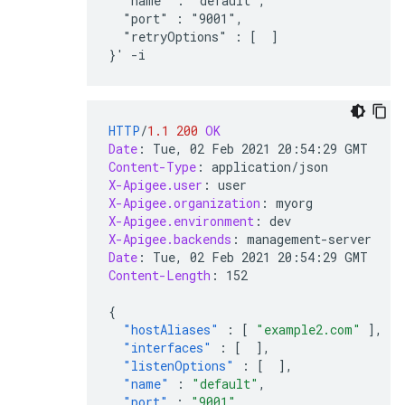
  "name" : "default",

  "port" : "9001",

  "retryOptions" : [  ]

HTTP
/
1.1
200
OK
Date
:
Tue, 02 Feb 2021 20:54:29 GMT
Content-Type
:
application/json
X-Apigee.user
:
user
X-Apigee.organization
:
myorg
X-Apigee.environment
:
dev
X-Apigee.backends
:
management-server
Date
:
Tue, 02 Feb 2021 20:54:29 GMT
Content-Length
:
152
{
"hostAliases"
:
[
"example2.com"
],
"interfaces"
:
[
],
"listenOptions"
:
[
],
"name"
:
"default"
,
"port"
:
"9001"
,