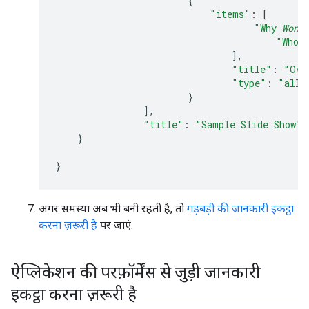
{
"items"
:
[
"Why 
Wond
"Who 
],
"title"
:
"Ove
"type"
:
"all"
}
],
"title"
:
"Sample Slide Show"
}
}
अगर समस्या अब भी बनी रहती है, तो
गड़बड़ी की जानकारी इकट्ठा
करना ज़रूरी है
पर जाएं.
ऐप्लिकेशन की परफ़ॉर्मेंस से जुड़ी जानकारी
इकट्ठा करना ज़रूरी है