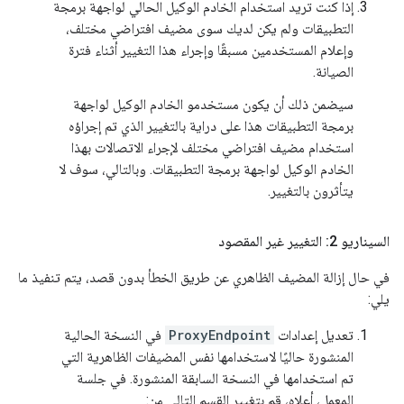
إذا كنت تريد استخدام الخادم الوكيل الحالي لواجهة برمجة
التطبيقات ولم يكن لديك سوى مضيف افتراضي مختلف،
وإعلام المستخدمين مسبقًا وإجراء هذا التغيير أثناء فترة
الصيانة.
سيضمن ذلك أن يكون مستخدمو الخادم الوكيل لواجهة
برمجة التطبيقات هذا على دراية بالتغيير الذي تم إجراؤه
استخدام مضيف افتراضي مختلف لإجراء الاتصالات بهذا
الخادم الوكيل لواجهة برمجة التطبيقات. وبالتالي، سوف لا
يتأثرون بالتغيير.
السيناريو 2: التغيير غير المقصود
في حال إزالة المضيف الظاهري عن طريق الخطأ بدون قصد، يتم تنفيذ ما
يلي:
تعديل إعدادات
ProxyEndpoint
في النسخة الحالية
المنشورة حاليًا لاستخدامها نفس المضيفات الظاهرية التي
تم استخدامها في النسخة السابقة المنشورة. في جلسة
المعمل، أعلاه، قم بتغيير القسم التالي من: