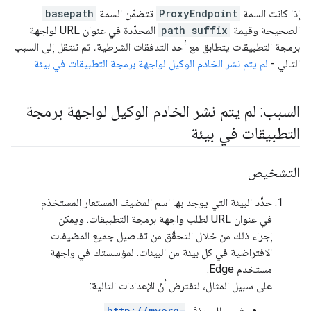
إذا كانت السمة
ProxyEndpoint
تتضمّن السمة
basepath
الصحيحة وقيمة
path suffix
المحدّدة في عنوان URL لواجهة
برمجة التطبيقات يتطابق مع أحد التدفقات الشرطية، ثم ننتقل إلى السبب
التالي -
لم يتم نشر الخادم الوكيل لواجهة برمجة التطبيقات في بيئة
.
السبب: لم يتم نشر الخادم الوكيل لواجهة برمجة
التطبيقات في بيئة
التشخيص
حدِّد البيئة التي يوجد بها اسم المضيف المستعار المستخدَم
في عنوان URL لطلب واجهة برمجة التطبيقات. ويمكن
إجراء ذلك من خلال التحقّق من تفاصيل جميع المضيفات
الافتراضية في كل بيئة من البيئات. لمؤسستك في واجهة
مستخدم Edge.
على سبيل المثال، لنفترض أنّ الإعدادات التالية:
في حال حذف
http://myorg-