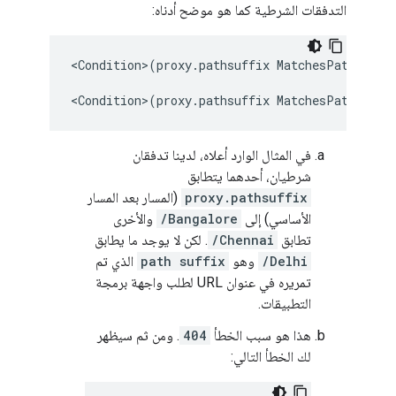
التدفقات الشرطية كما هو موضح أدناه:
<Condition>(proxy.pathsuffix MatchesPath "/Ba
<Condition>(proxy.pathsuffix MatchesPath "/Ch
في المثال الوارد أعلاه، لدينا تدفقان
شرطيان، أحدهما يتطابق
proxy.pathsuffix
(المسار بعد المسار
الأساسي) إلى
/Bangalore
والأخرى
تطابق
/Chennai
. لكن لا يوجد ما يطابق
/Delhi
وهو
path suffix
الذي تم
تمريره في عنوان URL لطلب واجهة برمجة
التطبيقات.
هذا هو سبب الخطأ
404
. ومن ثم سيظهر
لك الخطأ التالي: