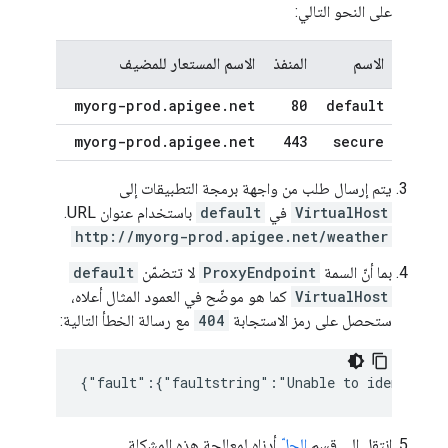
على النحو التالي:
الاسم
المنفذ
الاسم المستعار للمضيف
myorg-prod
.
apigee
.
net
80
default
myorg-prod
.
apigee
.
net
443
secure
يتم إرسال طلب من واجهة برمجة التطبيقات إلى
VirtualHost
في
default
باستخدام عنوان URL.
http://myorg-prod.apigee.net/weather
بما أنّ السمة
ProxyEndpoint
لا تتضمّن
default
VirtualHost
كما هو موضّح في العمود المثال أعلاه،
ستحصل على رمز الاستجابة
404
مع رسالة الخطأ التالية:
{"fault":{"faultstring":"Unable to identify p
انتقِل إلى قسم
الحلّ
أدناه لمعالجة هذه المشكلة.