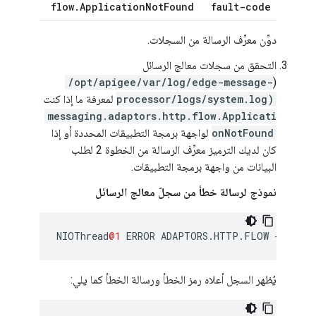
flow
.
Application
Not
Found
fault-code
دوِّن معرِّف الرسالة من السجلات.
التحقق من سجلات معالج الرسائل
/opt/apigee/var/log/edge-message-
(
processor/logs/system.log)
لمعرفة ما إذا كنت
messaging.adaptors.http.flow.Applicati
onNotFound
لواجهة برمجة التطبيقات المحددة أو إذا
كان لديك الترميز معرِّف الرسالة من الخطوة 2 لطلب
البيانات من واجهة برمجة التطبيقات.
نموذج لرسالة خطأ من سجلّ معالج الرسائل
NIOThread
@1
ERROR
ADAPTORS
.
HTTP
.
FLOW
-
Abstr
يُظهر السجل أعلاه رمز الخطأ ورسالة الخطأ كما يلي: