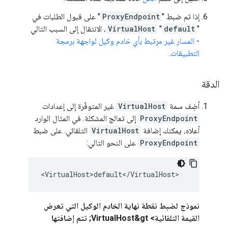
إذا تم ضبط "
ProxyEndpoint
" على قبول الطلبات في
"
default
"
VirtualHost
، الانتقال إلى السبب التالي
-
المسار غير مرتبط بأي خادم وكيل لواجهة برمجة
التطبيقات
.
الدقة
أضِف سمة
VirtualHost
غير المتوفّرة إلى إعدادات
ProxyEndpoint
إلى تعالج المشكلة. في المثال الوارد
أعلاه، يمكنك إضافة
VirtualHost
التلقائي. على ضبط
ProxyEndpoint
على النحو التالي:
<VirtualHost>default</VirtualHost>
نموذج لضبط نقطة نهاية الخادم الوكيل التي تعرض
القيمة التلقائية> VirtualHost&gt; تتم إضافتها