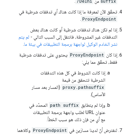
suffix
من
/Delhi
.
تحقّق الآن لمعرفة ما إذا كانت هناك أي تدفقات شرطية في
.
ProxyEndpoint
إذا لم تكن هناك تدفقات شرطية أو كانت هناك بعض
التدفقات غير المشروطة، فانتقل إلى السبب التالي -
لم يتم
نشر الخادم الوكيل لواجهة برمجة التطبيقات في بيئة ما
.
إذا كان
ProxyEndpoint
يحتوي على تدفقات شرطية
فقط، تحقّق مما يلي:
إذا كانت الشروط في كل هذه التدفقات
الشرطية تتحقق من قيمة
proxy.pathsuffix
(المسار بعد مسار
الأساس).
وإذا لم يتطابق
path suffix
المحدّد في
عنوان URL لطلب واجهة برمجة التطبيقات
مع أي من فإن ذلك هو سبب الخطأ.
لنفترض أنّ لدينا مسارَين في
ProxyEndpoint
وكلاهما