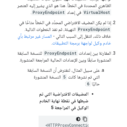
الظاهري المحددة في الخطأ. هذا هو الذي يشير إليه العنصر
VirtualHost
في إعداد
ProxyEndpoint
.
إذا لم يكن المضيف الافتراضي المحدّد في الخطأ متاحًا في
ProxyEndpoint
التهيئة، ثم نفذ الخطوات التالية.
خلاف ذلك، انتقل إلى السبب التالي -
المسار غير مرتبط بأي
خادم وكيل لواجهة برمجة التطبيقات
.
المقارنة بين إعدادات
ProxyEndpoint
للنسخة السابقة
المنشورة سابقًا وبين الإعدادات الحالية المراجعة المنشورة.
على سبيل المثال، لنفترض أن النسخة السابقة
التي تم نشرها كانت
5
النسخة المنشورة
حاليًا
6
:
المضيفات الافتراضية التي تم
ضبطها في نقطة نهاية الخادم
الوكيل في المراجعة 5
<HTTPProxyConnection>
