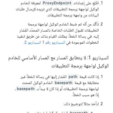
اطّلِع على إعدادات
ProxyEndpoint
لمعرفة الخادم
الوكيل لواجهة برمجة التطبيقات الذي تريده لإرسال طلبات
البيانات من واجهة برمجة التطبيقات.
تأكَّد من أنّه تم ضبط الخادم الوكيل لواجهة برمجة
التطبيقات لقبول الطلبات الخاصة بالمسار المحدّد المُشار
إليه. في رسالة الخطأ. يمكنك القيام بذلك عن طريق تنفيذ
الخطوات الموجودة في
السيناريو رقم 1
السيناريو 2
.
السيناريو 1: لا يتطابق المسار مع المسار الأساسي للخادم
الوكيل لواجهة برمجة التطبيقات
إذا كانت قيمة
path
المُشار إليها في رسالة الخطأ غير
متطابقة مع قيمة
basepath
الخادم الوكيل المحدد
لواجهة برمجة التطبيقات أو إذا كان لا يبدأ بـ
basepath
،
إذًا هو سبب الخطأ.
لنأخذ مثالاً لتوضيح ذلك:
basepath
للخادم الوكيل لواجهة برمجة