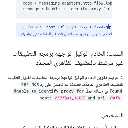
code = messaging.adaptors.http.flow.Applicatio
message = Unable to identify proxy for host: 
ملاحظة:
قد يختلف الترميز
url
و
host
أعلاه استنادًا إلى
الخادم الوكيل لواجهة برمجة التطبيقات. في المشكلة التي تواجهك
السبب: الخادم الوكيل لواجهة برمجة التطبيقات
غير مرتبط بالمضيف الظاهري المحدّد
إذا لم يتم تكوين الخادم الوكيل لواجهة برمجة التطبيقات لقبول الطلبات
للمضيف الظاهري المحدّد، فعندئذ قد نحصل على ردّ
404 Not
Found
مع رسالة خطأ.
Unable to identify proxy for
host:
VIRTUAL_HOST
and url:
PATH
.
التشخيص
تحقَّق من ضبط
نقطة نهاية الخادم الوكيل
للخادم الوكيل