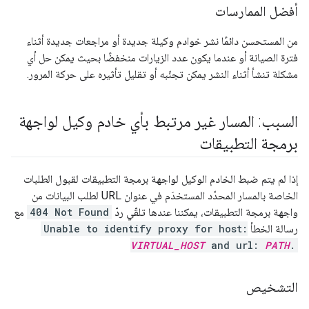
أفضل الممارسات
من المستحسن دائمًا نشر خوادم وكيلة جديدة أو مراجعات جديدة أثناء
فترة الصيانة أو عندما يكون عدد الزيارات منخفضًا بحيث يمكن حل أي
مشكلة تنشأ أثناء النشر يمكن تجنّبه أو تقليل تأثيره على حركة المرور.
السبب: المسار غير مرتبط بأي خادم وكيل لواجهة
برمجة التطبيقات
إذا لم يتم ضبط الخادم الوكيل لواجهة برمجة التطبيقات لقبول الطلبات
الخاصة بالمسار المحدّد المستخدَم في عنوان URL لطلب البيانات من
واجهة برمجة التطبيقات، يمكننا عندها تلقّي ردّ
404 Not Found
مع
رسالة الخطأ
Unable to identify proxy for host:
VIRTUAL_HOST
and url:
PATH
.
التشخيص