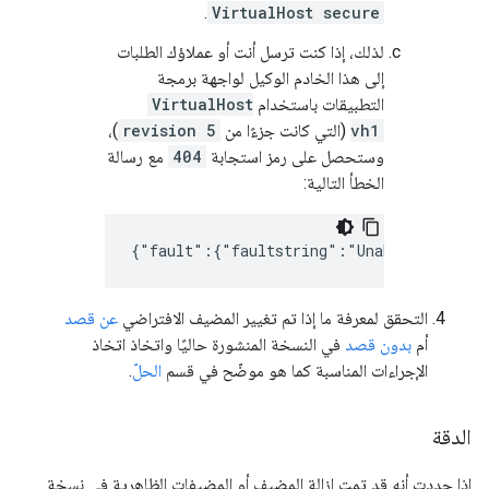
.
VirtualHost secure
لذلك، إذا كنت ترسل أنت أو عملاؤك الطلبات
إلى هذا الخادم الوكيل لواجهة برمجة
التطبيقات باستخدام
VirtualHost
vh1
(التي كانت جزءًا من
revision 5
)،
وستحصل على رمز استجابة
404
مع رسالة
الخطأ التالية:
{"fault":{"faultstring":"Unable to ident
التحقق لمعرفة ما إذا تم تغيير المضيف الافتراضي
عن قصد
أم
بدون قصد
في النسخة المنشورة حاليًا واتخاذ اتخاذ
الإجراءات المناسبة كما هو موضّح في قسم
الحلّ
.
الدقة
إذا حددت أنه قد تمت إزالة المضيف أو المضيفات الظاهرية في نسخة