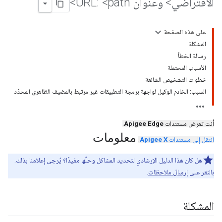
الافتراضي> وعنوان URL: <path>
على هذه الصفحة
المشكلة
رسالة الخطأ
الأسباب المحتملة
خطوات التشخيص الشائعة
السبب: الخادم الوكيل لواجهة برمجة التطبيقات غير مرتبط بالمضيف الظاهري المحدّد
أنت تعرض مستندات
Apigee Edge
.
معلومات
انتقل إلى مستندات
Apigee X
.
هل كان هذا الدليل الإرشادي لتحديد المشاكل وحلّها مفيدًا؟ يُرجى إعلامنا بذلك.
بالنقر على
إرسال ملاحظات
.
المشكلة