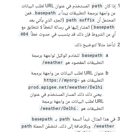
إذا كان
path
المستخدَم في عنوان URL لطلب البيانات
من واجهة برمجة التطبيقات يبدأ بـ
basepath
، فمن
المحتمل أن
path suffix
(الجزء الذي يأتي بعد
basepath
) المشار إليها في رسالة الخطأ لا تتطابق مع
أي من الشروط فإن ذلك قد يتسبب في حدوث خطأ
404
.
لنأخذ مثالاً لتوضيح ذلك:
basepath
للخادم الوكيل لواجهة برمجة
التطبيقات المقصود هو
/weather
عنوان URL لطلب البيانات من واجهة برمجة
التطبيقات هو
https://myorg-
prod.apigee.net/weather/Delhi
. يعني ذلك ذلك المسار المستخدَم في عنوان
URL لطلب البيانات من واجهة برمجة
التطبيقات هو
/weather/Delhi.
في هذا المثال، تبدأ السمة
path
بـ
basepath
/weather
. وبالإضافة إلى ذلك، تتضمّن الحملة
path