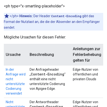
<ph type="x-smartling-placeholder">
</ph>
Hinweis:
Der Header
Content-Encoding
gibt das
Format der Nutzlast an, die die der Absender an den Empfänger
sendet.
Mögliche Ursachen für diesen Fehler:
Anleitungen zur
Ursache
Beschreibung
Fehlerbehebung
gelten für
In der
Der Anfrageheader
Edge-Nutzer von
Content-Encoding
Anfrage wird
„
“
öffentlichen und
nicht
enthält eine nicht
privaten Clouds
unterstützte
unterstützte Codierung
Codierung
von Apigee Edge.
verwendet
Nicht
Der Antwortheader
Edge-Nutzer von
Content-Encoding
unterstützte
öffentlichen und