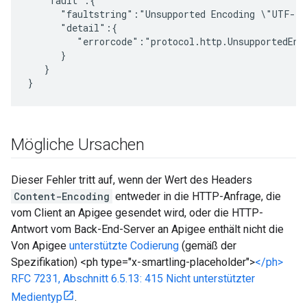
   "fault":{

      "faultstring":"Unsupported Encoding \"UTF-8\
      "detail":{

         "errorcode":"protocol.http.UnsupportedEnco
      }

   }

}
Mögliche Ursachen
Dieser Fehler tritt auf, wenn der Wert des Headers
Content-Encoding
entweder in die HTTP-Anfrage, die
vom Client an Apigee gesendet wird, oder die HTTP-
Antwort vom Back-End-Server an Apigee enthält nicht die
Von Apigee
unterstützte Codierung
(gemäß der
Spezifikation) <ph type="x-smartling-placeholder">
</ph>
RFC 7231, Abschnitt 6.5.13: 415 Nicht unterstützter
Medientyp
.