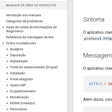
MANUAIS DE ERRO DE PRODUTOS
Introdução aos manuais
Sintoma
Categorias de problemas
Guias de coleta de informações de
diagnóstico
O aplicativo cl
Referência da mensagem de erro
protocol.htt
Todos os playbooks
Analytics
Mensagem 
Depuração
Implantação
Portal do desenvolvedor (Drupal)
O aplicativo cli
Instalação
Portal integrado
HTTP
/
1.1
50
Open
LDAP
IU
/
gerenciamento
Monetização
Além disso, voc
NGINX (roteador)
Permissões