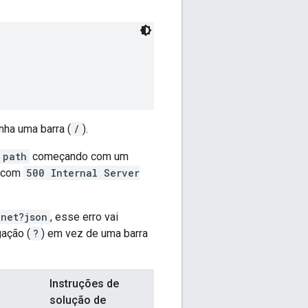
ha uma barra (
/
).
path
começando com um
e com
500 Internal Server
.net?json
, esse erro vai
ação (
?
) em vez de uma barra
Instruções de
solução de