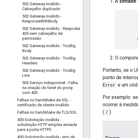
A
sintaxe
502 Gateway inválido -
Cabeçalho duplicado
502 Gateway inválido -
      
Response
With
Body
      
502 Gateway inválido - Resposta
      
405 sem cabeçalho de
permissão
502 Gateway inválido - Too
Big
Body
O compon
502 Gateway inválido - Too
Big
Headers
Portanto, se o 
502 Gateway inválido - Too
Big
Line
ponto de interro
503 Serviço indisponível - Falha
Error
e um códi
na criação do túnel do proxy
com 403
Por exemplo: s
Falhas no handshake de SSL -
ocorrer à medid
certificado de cliente inválido
(
/
).
Falhas no handshake de TLS
/
SSL
400 Solicitação inválida -
solicitação HTTP simples enviada
para a porta HTTPS
400 Solicitação inválida - erro de