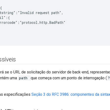
{

tstring":"Invalid request path",

il":{

rrorcode":"protocol.http.BadPath"

síveis
rá se o URL de solicitação do servidor de back-end, representad
contém uma
path
que começa com um ponto de interrogação (
?
as especificações
Seção 3 do RFC 3986: componentes da sinta