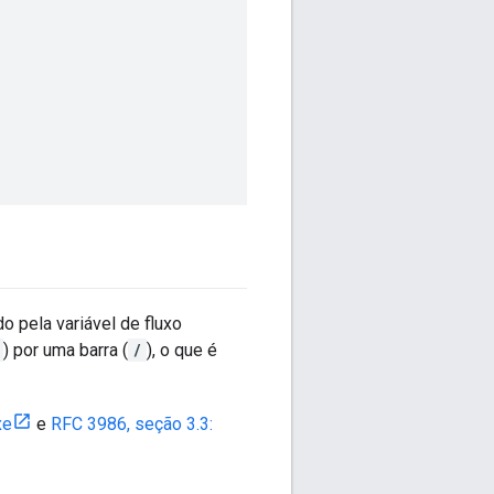
o pela variável de fluxo
) por uma barra (
/
), o que é
xe
e
RFC 3986, seção 3.3: