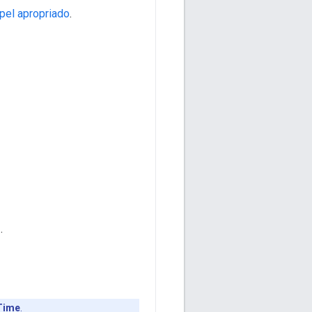
pel apropriado
.
r
.
Time
.