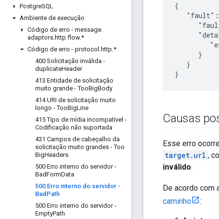
{

Postgre
SQL
   "fault":
Ambiente de execução
      "faul
Código de erro - message
.
      "deta
adaptors
.
http
.
flow
.
*
         "e
Código de erro - protocol
.
http
.
*
      }

400 Solicitação inválida -
   }

duplicate
Header
}
413 Entidade de solicitação
muito grande - Too
Big
Body
414 URI de solicitação muito
longo - Too
Big
Line
Causas pos
415 Tipo de mídia incompatível -
Codificação não suportada
431 Campos de cabeçalho da
Esse erro ocorre
solicitação muito grandes - Too
target.url
, 
Big
Headers
inválido
.
500 Erro interno do servidor -
Bad
Form
Data
500 Erro interno do servidor -
De acordo com 
Bad
Path
caminho
:
500 Erro interno do servidor -
Empty
Path