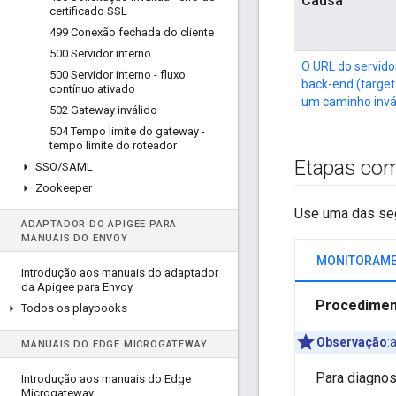
Causa
certificado SSL
499 Conexão fechada do cliente
500 Servidor interno
O URL do servido
500 Servidor interno - fluxo
back-end (target
contínuo ativado
um caminho invá
502 Gateway inválido
504 Tempo limite do gateway -
tempo limite do roteador
Etapas com
SSO
/
SAML
Zookeeper
Use uma das seg
ADAPTADOR DO APIGEE PARA
MANUAIS DO ENVOY
Introdução aos manuais do adaptador
da Apigee para Envoy
Procedimen
Todos os playbooks
Observação
:
MANUAIS DO EDGE MICROGATEWAY
Para diagnos
Introdução aos manuais do Edge
Microgateway