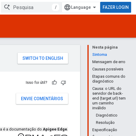
/
FAZER LOGIN
Nesta página
Sintoma
Mensagem de erro
Causas possíveis
Etapas comuns do
diagnóstico
Isso foi útil?
Causa: o URL do
servidor de back-
end (target.url) tem
ENVIE COMENTÁRIOS
um caminho
inválido
Diagnóstico
Resolução
ta é a documentação do
Apigee Edge
.
Especificação