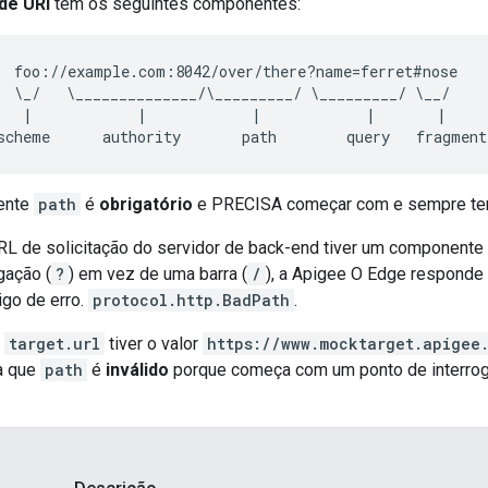
 de URI
tem os seguintes componentes:
  foo://example.com:8042/over/there?name=ferret#nose

  \_/   \______________/\_________/ \_________/ \__/

   |            |            |            |       |

ente
path
é
obrigatório
e PRECISA começar com e sempre ten
URL de solicitação do servidor de back-end tiver um componente
gação (
?
) em vez de uma barra (
/
), a Apigee O Edge respond
go de erro.
protocol.http.BadPath
.
e
target.url
tiver o valor
https://www.mocktarget.apigee
a que
path
é
inválido
porque começa com um ponto de interrog