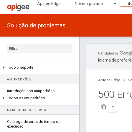
Apigee Edge
Nuvem privada
So
Solução de problemas
idioma de preferê
Todo o suporte
ANTIPADRÕES
Apigee Edge
So
500 Err
Introdução aos antipadrões
Todos os antipadrões
CATÁLOGOS DE ERROS
Catálogo de erros de tempo de
execução