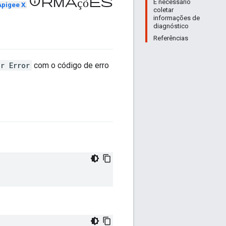
informações
É necessário
Apigee X
.
coletar
informações de
diagnóstico
Referências
r Error
com o código de erro