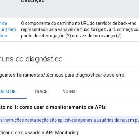
Descrição
r de
O componente do caminho no URL do servidor de back-end
target
.
url
.url) tem
representado pela variável de fluxo
começa c
?
/
lido
ponto de interrogação (
) em vez de um avanço (
).
uns do diagnóstico
uintes ferramentas/técnicas para diagnosticar esse erro:
MONITORAMENTO DE APIS
TRACE
NGINX
to no 1: como usar o monitoramento de APIs
as instruções nesta seção são aplicáveis apenas a usuários da nuvem pú
ticar o erro usando a API Monitoring: